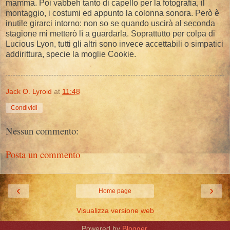
mamma. Poi vabbeh tanto di capello per la fotografia, il
montaggio, i costumi ed appunto la colonna sonora. Però è
inutile girarci intorno: non so se quando uscirà al seconda
stagione mi metterò lì a guardarla. Soprattutto per colpa di
Lucious Lyon, tutti gli altri sono invece accettabili o simpatici
addirittura, specie la moglie Cookie.
Jack O. Lyroid
at
11:48
Condividi
Nessun commento:
Posta un commento
‹
›
Home page
Visualizza versione web
Powered by
Blogger
.