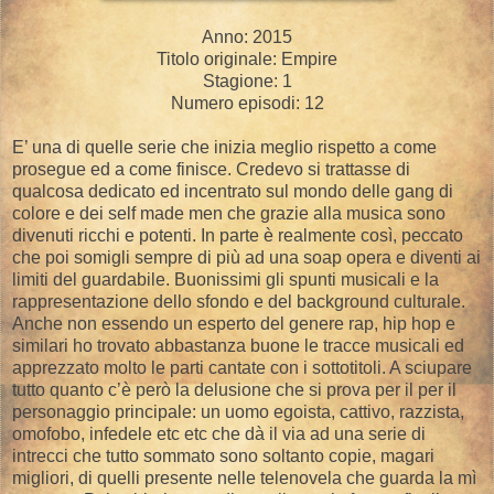
Anno: 2015
Titolo originale: Empire
Stagione: 1
Numero episodi: 12
E’ una di quelle serie che inizia meglio rispetto a come
prosegue ed a come finisce. Credevo si trattasse di
qualcosa dedicato ed incentrato sul mondo delle gang di
colore e dei self made men che grazie alla musica sono
divenuti ricchi e potenti. In parte è realmente così, peccato
che poi somigli sempre di più ad una soap opera e diventi ai
limiti del guardabile. Buonissimi gli spunti musicali e la
rappresentazione dello sfondo e del background culturale.
Anche non essendo un esperto del genere rap, hip hop e
similari ho trovato abbastanza buone le tracce musicali ed
apprezzato molto le parti cantate con i sottotitoli. A sciupare
tutto quanto c’è però la delusione che si prova per il per il
personaggio principale: un uomo egoista, cattivo, razzista,
omofobo, infedele etc etc che dà il via ad una serie di
intrecci che tutto sommato sono soltanto copie, magari
migliori, di quelli presente nelle telenovela che guarda la mì