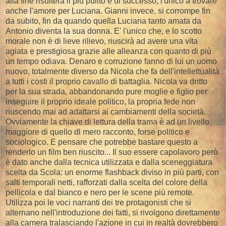
alla fine risulterà il più pulito e di successo, l'unico a trovare
anche l'amore per Luciana. Gianni invece, si corrompe fin
da subito, fin da quando quella Luciana tanto amata da
Antonio diventa la sua donna. E' l'unico che, e lo scotto
morale non è di lieve rilievo, riuscirà ad avere una vita
agiata e prestigiosa grazie alle alleanza con quanto di più
un tempo odiava. Denaro e corruzione fanno di lui un uomo
nuovo, totalmente diverso da Nicola che fa dell'intellettualità
a tutti i costi il proprio cavallo di battaglia. Nicola va dritto
per la sua strada, abbandonando pure moglie e figlio per
inseguire il proprio ideale politico, la propria fede non
riuscendo mai ad adattarsi ai cambiamenti della società.
Ovviamente la chiave di lettura della trama è ad un livello
maggiore di quello dl mero racconto, forse politico e
sociologico. E pensare che potrebbe bastare questo a
renderlo un film ben riuscito... Il suo essere capolavoro però
è dato anche dalla tecnica utilizzata e dalla sceneggiatura
scelta da Scola: un enorme flashback diviso in più parti, con
salti temporali netti, rafforzati dalla scelta del colore della
pellicola e dal bianco e nero per le scene più remote.
Utilizza poi le voci narranti dei tre protagonisti che si
alternano nell'introduzione dei fatti, si rivolgono direttamente
alla camera tralasciando l'azione in cui in realtà dovrebbero