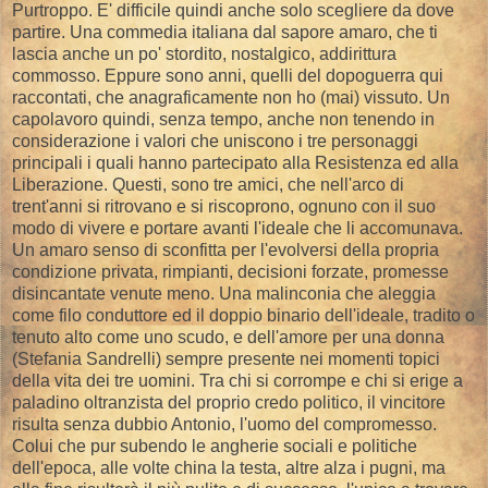
Purtroppo. E' difficile quindi anche solo scegliere da dove
partire. Una commedia italiana dal sapore amaro, che ti
lascia anche un po' stordito, nostalgico, addirittura
commosso. Eppure sono anni, quelli del dopoguerra qui
raccontati, che anagraficamente non ho (mai) vissuto. Un
capolavoro quindi, senza tempo, anche non tenendo in
considerazione i valori che uniscono i tre personaggi
principali i quali hanno partecipato alla Resistenza ed alla
Liberazione. Questi, sono tre amici, che nell'arco di
trent'anni si ritrovano e si riscoprono, ognuno con il suo
modo di vivere e portare avanti l'ideale che li accomunava.
Un amaro senso di sconfitta per l'evolversi della propria
condizione privata, rimpianti, decisioni forzate, promesse
disincantate venute meno. Una malinconia che aleggia
come filo conduttore ed il doppio binario dell'ideale, tradito o
tenuto alto come uno scudo, e dell'amore per una donna
(Stefania Sandrelli) sempre presente nei momenti topici
della vita dei tre uomini. Tra chi si corrompe e chi si erige a
paladino oltranzista del proprio credo politico, il vincitore
risulta senza dubbio Antonio, l'uomo del compromesso.
Colui che pur subendo le angherie sociali e politiche
dell'epoca, alle volte china la testa, altre alza i pugni, ma