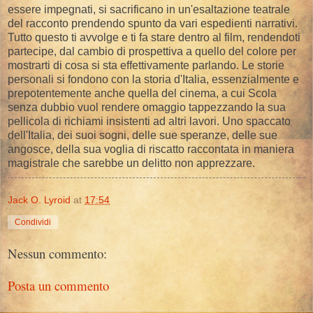
essere impegnati, si sacrificano in un'esaltazione teatrale
del racconto prendendo spunto da vari espedienti narrativi.
Tutto questo ti avvolge e ti fa stare dentro al film, rendendoti
partecipe, dal cambio di prospettiva a quello del colore per
mostrarti di cosa si sta effettivamente parlando. Le storie
personali si fondono con la storia d'Italia, essenzialmente e
prepotentemente anche quella del cinema, a cui Scola
senza dubbio vuol rendere omaggio tappezzando la sua
pellicola di richiami insistenti ad altri lavori. Uno spaccato
dell'Italia, dei suoi sogni, delle sue speranze, delle sue
angosce, della sua voglia di riscatto raccontata in maniera
magistrale che sarebbe un delitto non apprezzare.
Jack O. Lyroid
at
17:54
Condividi
Nessun commento:
Posta un commento