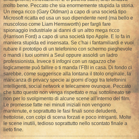
molto bene. Peccato che sia enormemente stupida la storia.
Un mega ricco (Gary Oldman) a capo di una società tipo
Microsoft ricatta ed usa un suo dipendente nerd (ma bello e
muscoloso come Liam Hemsworth) per fargli fare
spionaggio industriale ai danni di un altro mega ricco
(Harrison Ford) a capo di una società tipo Apple. E lo fa in
maniera stupida ed insensata. Se c'hai i fantamiliardi e vuoi
rubare il prototipo di un telefonino con schermo pieghevole
o mandi i tuoi uomini a Seul oppure assoldi un ladro
professionista. Invece ti infogni con un ragazzo che
logicamente può fallire o ti manda l'FBI in casa. Di fondo ci
sarebbe, come suggerisce alla lontana il titolo originale, la
mancanza di privacy specie ai giorni d'oggi tra telefonini
intelligenti, social network e telecamere ovunque. Peccato
che tutto questo non venga rispettato e mai sottolineato se
non per lo svolgimento di alcune scene all'interno del film.
Le promesse fatte nei minuti iniziali non vengono
mantenute, e soprattutto le fasi finali sono deludenti,
frettolose, con colpi di scena forzati e poco intriganti. Molte
le scene inutili, tedioso soprattutto nello scontato finale a
lieto fine.