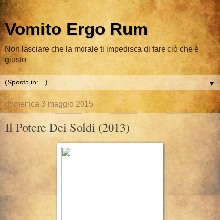
Vomito Ergo Rum
Non lasciare che la morale ti impedisca di fare ciò che è
giusto
▼
domenica 3 maggio 2015
Il Potere Dei Soldi (2013)