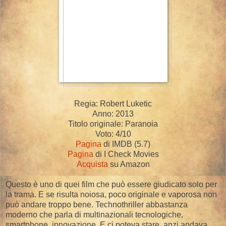
Regia: Robert Luketic
Anno: 2013
Titolo originale: Paranoia
Voto: 4/10
Pagina
di IMDB (5.7)
Pagina
di I Check Movies
Acquista
su Amazon
Questo è uno di quei film che può essere giudicato solo per
la trama. E se risulta noiosa, poco originale e vaporosa non
può andare troppo bene. Technothriller abbastanza
moderno che parla di multinazionali tecnologiche,
smartphone, innovazione. E ci poteva stare, anzi andava