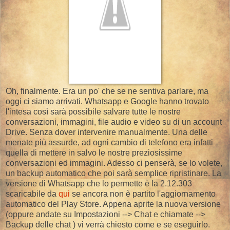
Oh, finalmente. Era un po' che se ne sentiva parlare, ma
oggi ci siamo arrivati. Whatsapp e Google hanno trovato
l'intesa così sarà possibile salvare tutte le nostre
conversazioni, immagini, file audio e video su di un account
Drive. Senza dover intervenire manualmente. Una delle
menate più assurde, ad ogni cambio di telefono era infatti
quella di mettere in salvo le nostre preziosissime
conversazioni ed immagini. Adesso ci penserà, se lo volete,
un backup automatico che poi sarà semplice ripristinare. La
versione di Whatsapp che lo permette è la 2.12.303
scaricabile da
qui
se ancora non è partito l'aggiornamento
automatico del Play Store. Appena aprite la nuova versione
(oppure andate su Impostazioni --> Chat e chiamate -->
Backup delle chat ) vi verrà chiesto come e se eseguirlo.