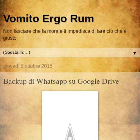
Vomito Ergo Rum
Non lasciare che la morale ti impedisca di fare ciò che è
giusto
▼
giovedì 8 ottobre 2015
Backup di Whatsapp su Google Drive