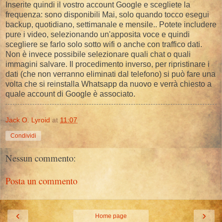
Inserite quindi il vostro account Google e scegliete la
frequenza: sono disponibili Mai, solo quando tocco esegui
backup, quotidiano, settimanale e mensile.. Potete includere
pure i video, selezionando un'apposita voce e quindi
scegliere se farlo solo sotto wifi o anche con traffico dati.
Non è invece possibile selezionare quali chat o quali
immagini salvare. Il procedimento inverso, per ripristinare i
dati (che non verranno eliminati dal telefono) si può fare una
volta che si reinstalla Whatsapp da nuovo e verrà chiesto a
quale account di Google è associato.
Jack O. Lyroid
at
11:07
Condividi
Nessun commento:
Posta un commento
‹
›
Home page