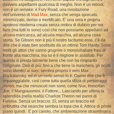
davvero aspettarmi qualcosa di meglio. Non è un reboot,
non è un remake: è Fury Road, una rivisitazione
dell'universo di
Mad Max
, senza che venga sporcato,
minimizzato, deriso o mortificato. E' una vera e propria
apoteosi moderna creata senza ombra di dubbio per noi
fans (ma tutti lo sono) così che non possiamo appellarci ad
alcuna mancanza, ad alcuna macchia, ad alcuna cosa
storta. Se Gibson non è più il nostro taciturno eroe, c'è da
dire che è stato ben sostituito da un ottimo Tom Hardy. Sono
molti gli attori che sanno grugnire o monosillabare frasi di
fronte alla macchina, ma lui è il migliore in assoluto. Per
questo si presta talmente bene che non ho rimpianto
l'originale. Dirò di più: fino a che tiene la maschera, gli occhi
sono identici ai suoi: sembra proprio il vero Max
Rockatansky. ed in un certo senso lo è. Oserei dire che è
impareggiabile, così come tutta quella sfilza di personaggi
minori, ma che minuscoli non sono, come Nux, Immortan
Joe, il Mangiauomini, il Fattore... Lasciando per ultima la
splendida (nella realtà) Charlize Theron nei panni di
Furiosa. Senza un braccio. Sì, senza un braccio ed
imbruttita che neanche sembra la topa che è. Attrice di primo
piano quindi. E poi cavolo, che ambientazione straordinaria