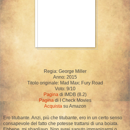
Regia: George Miller
Anno: 2015
Titolo originale: Mad Max: Fury Road
Voto: 9/10
Pagina
di IMDB (8.2)
Pagina
di I Check Movies
Acquista
su Amazon
Ero titubante. Anzi, più che titubante, ero in un certo senso
consapevole del fatto che potesse trattarsi di una boiata.
Ebbene, mi sbagliavo. Non avrei saputo immaginarmi o