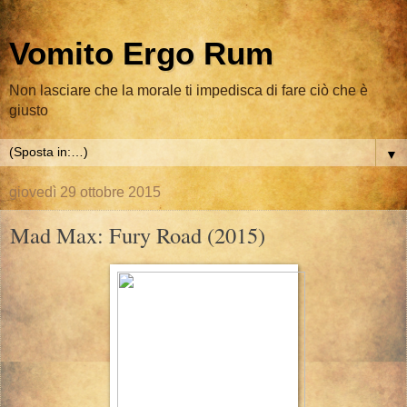
Vomito Ergo Rum
Non lasciare che la morale ti impedisca di fare ciò che è
giusto
▼
giovedì 29 ottobre 2015
Mad Max: Fury Road (2015)