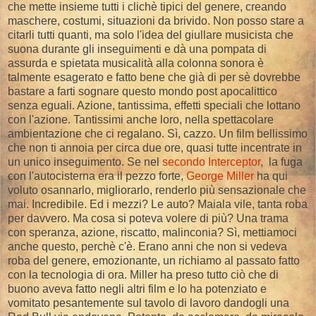
che mette insieme tutti i clichè tipici del genere, creando
maschere, costumi, situazioni da brivido. Non posso stare a
citarli tutti quanti, ma solo l'idea del giullare musicista che
suona durante gli inseguimenti e dà una pompata di
assurda e spietata musicalità alla colonna sonora è
talmente esagerato e fatto bene che già di per sè dovrebbe
bastare a farti sognare questo mondo post apocalittico
senza eguali. Azione, tantissima, effetti speciali che lottano
con l'azione. Tantissimi anche loro, nella spettacolare
ambientazione che ci regalano. Sì, cazzo. Un film bellissimo
che non ti annoia per circa due ore, quasi tutte incentrate in
un unico inseguimento. Se nel
secondo Interceptor
, la fuga
con l'autocisterna era il pezzo forte,
George Miller
ha qui
voluto osannarlo, migliorarlo, renderlo più sensazionale che
mai. Incredibile. Ed i mezzi? Le auto? Maiala vile, tanta roba
per davvero. Ma cosa si poteva volere di più? Una trama
con speranza, azione, riscatto, malinconia? Sì, mettiamoci
anche questo, perchè c'è. Erano anni che non si vedeva
roba del genere, emozionante, un richiamo al passato fatto
con la tecnologia di ora. Miller ha preso tutto ciò che di
buono aveva fatto negli altri film e lo ha potenziato e
vomitato pesantemente sul tavolo di lavoro dandogli una