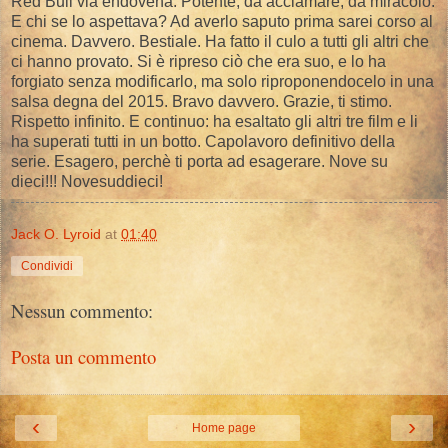
Red Bull via endovena. Potente, da acclamare, da miracolo.
E chi se lo aspettava? Ad averlo saputo prima sarei corso al
cinema. Davvero. Bestiale. Ha fatto il culo a tutti gli altri che
ci hanno provato. Si è ripreso ciò che era suo, e lo ha
forgiato senza modificarlo, ma solo riproponendocelo in una
salsa degna del 2015. Bravo davvero. Grazie, ti stimo.
Rispetto infinito. E continuo: ha esaltato gli altri tre film e li
ha superati tutti in un botto. Capolavoro definitivo della
serie. Esagero, perchè ti porta ad esagerare. Nove su
dieci!!! Novesuddieci!
Jack O. Lyroid
at
01:40
Condividi
Nessun commento:
Posta un commento
‹
›
Home page