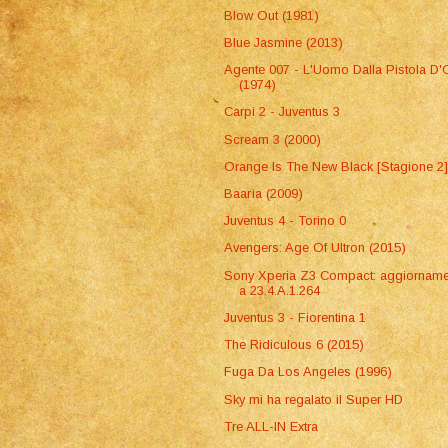
Blow Out (1981)
Blue Jasmine (2013)
Agente 007 - L'Uomo Dalla Pistola D'
(1974)
Carpi 2 - Juventus 3
Scream 3 (2000)
Orange Is The New Black [Stagione 2
Baarìa (2009)
Juventus 4 - Torino 0
Avengers: Age Of Ultron (2015)
Sony Xperia Z3 Compact: aggiornam
a 23.4.A.1.264
Juventus 3 - Fiorentina 1
The Ridiculous 6 (2015)
Fuga Da Los Angeles (1996)
Sky mi ha regalato il Super HD
Tre ALL-IN Extra