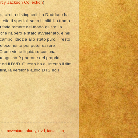
ercy Jackson Collection
)
uscirei a distinguerli. La Daddario ha
effetti speciali sono i soliti. La trama
 farle tornare nel modo giusto: la
rchè l'albero è stato avvelenato, e nel
ampo. Idiozia allo stato puro. Il resto
 velocemente per poter essere
 Crono viene liquidato con una
su ognuno è padrone del proprio
 ed il DVD. Questo ha all'interno il film
film, la versione audio DTS ed i
els:
avventura
,
bluray
,
dvd
,
fantastico
,