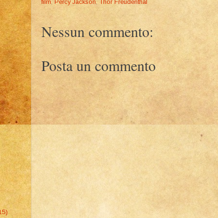
film
,
Percy Jackson
,
Thor Freudenthal
Nessun commento:
Posta un commento
15)