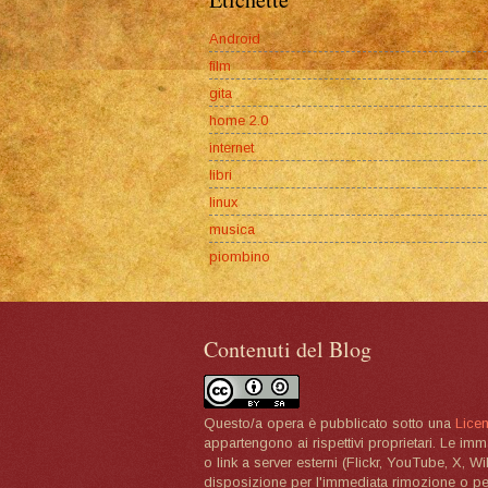
Android
film
gita
home 2.0
internet
libri
linux
musica
piombino
Contenuti del Blog
Questo/a opera è pubblicato sotto una
Lice
appartengono ai rispettivi proprietari. Le im
o link a server esterni (Flickr, YouTube, X, W
disposizione per l'immediata rimozione o per 