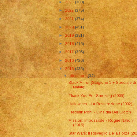
►
2023
(380)
►
2022
(375)
►
2021
(374)
►
2020
(451)
►
2019
(381)
►
2018
(416)
►
2017
(395)
►
2016
(426)
▼
2015
(435)
▼
dicembre
(34)
Black Mirror [Stagione 1 + Speciale di
Natale]
Thank You For Smoking (2005)
Halloween - La Resurrezione (2002)
Frederik Pohl - L'Insidia Del Glotch
Mission: Impossible - Rogue Nation
(2015)
Star Wars: Il Risveglio Della Forza (20