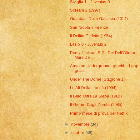
Siviglia 1 - Juventus 0
Scream 2 (1997)
Guardiani Della Galassia (2014)
San Nicola a Firenze
Il Delitto Perfetto (1954)
Lazio 0 - Juventus 2
Percy Jackson E Gli Dei Dell'Olimpo - 
Mare Dei ...
Amazon Underground: giochi ed app
gratis
Under The Dome [Stagione 1]
Le Ali Della Libertà (1994)
Il Buio Oltre La Siepe (1962)
Il Giorno Degli Zombi (1985)
Primo mese di prova per Netflix
►
novembre
(34)
►
ottobre
(48)