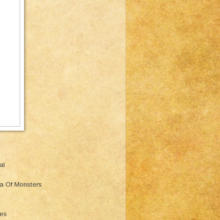
al
ea Of Monsters
ies