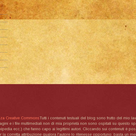
nza Creative Commons
Tutti i contenuti testuali del blog sono frutto del mio lav
magini e i file multimediali non di mia proprietà non sono ospitati su questo 
ikipedia ecc.) che fanno capo ai legittimi autori. Cliccando sui contenuti è poss
la corretta attribuzione qualora l'autore lo ritenesse opportuno: basta un me