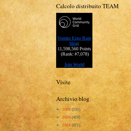
Calcolo distribuito TEAM
Visite
Archivio blog
►
2026
(233)
►
2025
(420)
►
2024
(371)