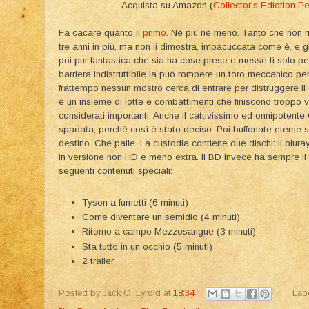
Acquista su Amazon (
Collector's Ediotion P
Fa cacare quanto il
primo
. Nè più nè meno. Tanto che non ri
tre anni in più, ma non li dimostra, imbacuccata come è, e gli 
poi pur fantastica che sia ha cose prese e messe lì solo per
barriera indistruttibile la può rompere un toro meccanico pe
frattempo nessun mostro cerca di entrare per distruggere il c
è un insieme di lotte e combattimenti che finiscono troppo
considerati importanti. Anche il cattivissimo ed onnipotente
spadata, perchè così è stato deciso. Poi buffonate eterne 
destino. Che palle. La custodia contiene due dischi: il bluray
in versione non HD e meno extra. Il BD invece ha sempre il 
seguenti contenuti speciali:
Tyson a fumetti (6 minuti)
Come diventare un semidio (4 minuti)
Ritorno a campo Mezzosangue (3 minuti)
Sta tutto in un occhio (5 minuti)
2 trailer
Posted by
Jack O. Lyroid
at
18:34
Lab