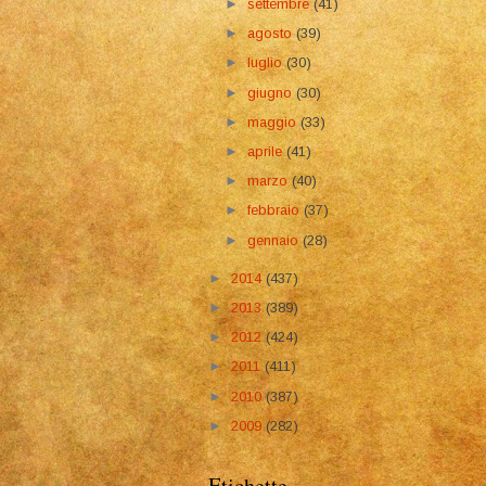
►
settembre
(41)
►
agosto
(39)
►
luglio
(30)
►
giugno
(30)
►
maggio
(33)
►
aprile
(41)
►
marzo
(40)
►
febbraio
(37)
►
gennaio
(28)
►
2014
(437)
►
2013
(389)
►
2012
(424)
►
2011
(411)
►
2010
(387)
►
2009
(282)
Etichette