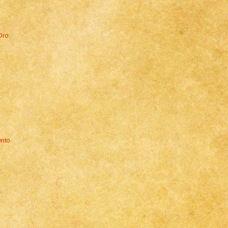
Oro
]
ento