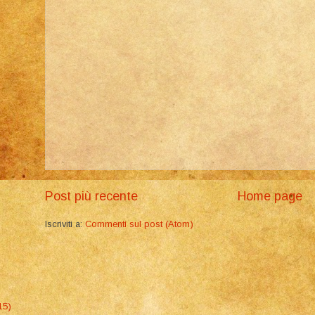
Post più recente
Home page
Iscriviti a:
Commenti sul post (Atom)
15)