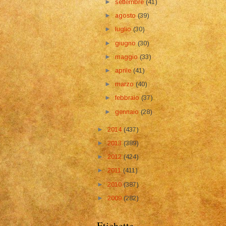
►
settembre
(41)
►
agosto
(39)
►
luglio
(30)
►
giugno
(30)
►
maggio
(33)
►
aprile
(41)
►
marzo
(40)
►
febbraio
(37)
►
gennaio
(28)
►
2014
(437)
►
2013
(389)
►
2012
(424)
►
2011
(411)
►
2010
(387)
►
2009
(282)
Etichette