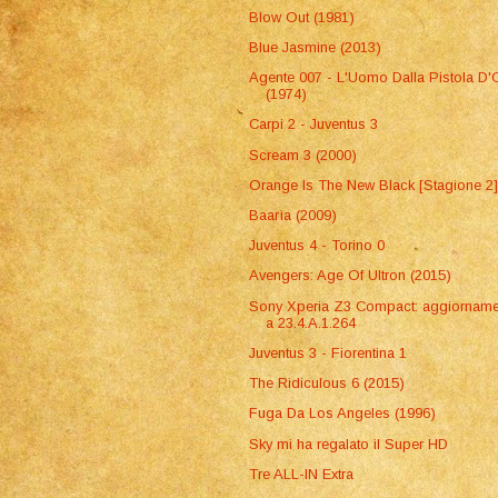
Blow Out (1981)
Blue Jasmine (2013)
Agente 007 - L'Uomo Dalla Pistola D'
(1974)
Carpi 2 - Juventus 3
Scream 3 (2000)
Orange Is The New Black [Stagione 2
Baarìa (2009)
Juventus 4 - Torino 0
Avengers: Age Of Ultron (2015)
Sony Xperia Z3 Compact: aggiornam
a 23.4.A.1.264
Juventus 3 - Fiorentina 1
The Ridiculous 6 (2015)
Fuga Da Los Angeles (1996)
Sky mi ha regalato il Super HD
Tre ALL-IN Extra