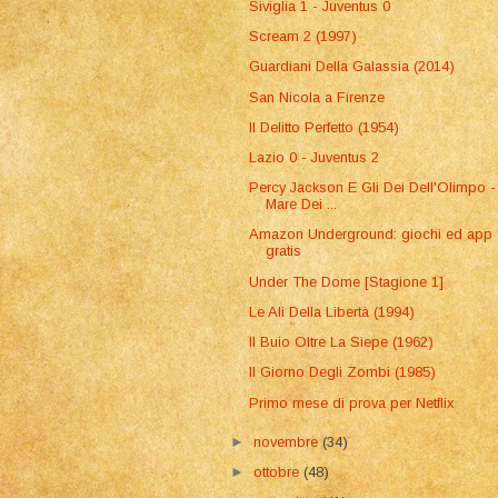
Siviglia 1 - Juventus 0
Scream 2 (1997)
Guardiani Della Galassia (2014)
San Nicola a Firenze
Il Delitto Perfetto (1954)
Lazio 0 - Juventus 2
Percy Jackson E Gli Dei Dell'Olimpo - 
Mare Dei ...
Amazon Underground: giochi ed app
gratis
Under The Dome [Stagione 1]
Le Ali Della Libertà (1994)
Il Buio Oltre La Siepe (1962)
Il Giorno Degli Zombi (1985)
Primo mese di prova per Netflix
►
novembre
(34)
►
ottobre
(48)