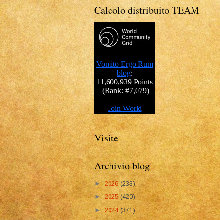
Calcolo distribuito TEAM
Visite
Archivio blog
►
2026
(233)
►
2025
(420)
►
2024
(371)