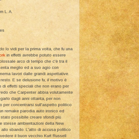
m L. A.
ies
o lo vidi per la prima volta, che fu una
ork
in effetti avrebbe potuto essere
olossale arco di tempo che c'è tra il
senta meglio ed a suo agio con
nema lavori dalle grandi aspettative.
resto. E se delusione fu, il motivo è
 di effetti speciali che non erano per
 credo che Carpenter abbia volutamente
garlo dagli anni ottanta, per non
 per concentrarsi sull'aspetto politico
 un remake parodia auto ironico ed
stato possibile creare sfondi più
e le stesse ambientazioni della New
 allo sbando. L'atto di accusa politico
 vedere il buon vecchio Kurt Russell