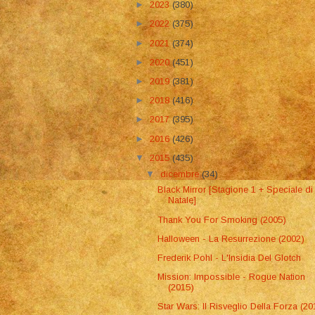
►
2023
(380)
►
2022
(375)
►
2021
(374)
►
2020
(451)
►
2019
(381)
►
2018
(416)
►
2017
(395)
►
2016
(426)
▼
2015
(435)
▼
dicembre
(34)
Black Mirror [Stagione 1 + Speciale di
Natale]
Thank You For Smoking (2005)
Halloween - La Resurrezione (2002)
Frederik Pohl - L'Insidia Del Glotch
Mission: Impossible - Rogue Nation
(2015)
Star Wars: Il Risveglio Della Forza (20