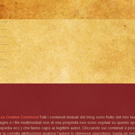
nza Creative Commons
Tutti i contenuti testuali del blog sono frutto del mio lav
magini e i file multimediali non di mia proprietà non sono ospitati su questo 
ikipedia ecc.) che fanno capo ai legittimi autori. Cliccando sui contenuti è poss
la corretta attribuzione qualora l'autore lo ritenesse opportuno: basta un me