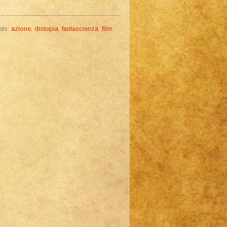
els:
azione
,
distopia
,
fantascienza
,
film
,