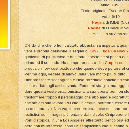
Anno: 1996
Titolo originale: Escape Fro
Voto: 6/10
Pagina
di IMDB (5.6)
Pagina
di I Check Mov
Acquista
su Amazon
C'è da dire che lo ho rivalutato abbastanza rispetto a quand
vera e propria delusione. Il sequel di
1997: Fuga Da New Y
qualcosa di più incisivo e ben fatto, specie se si pensa al c
primo ed il secondo. Ho sempre pensato che
Carpenter
si 
produzioni low cost piuttosto che quando deve portare al ci
Per me oggi, vedere di nuovo Jena vale molto più di tutto il 
l'imbarazzante scenografia e l'uso dozzinale nonchè ridicolo
niente adatti agli anni novanta. Forse mi sbaglio, ma oggi
dare questa veste anacronistica alla sua opera, per non sle
trasformare troppo il personaggio che abbiamo e soprattutto
sociale del suo lavoro. Più che un sequel potrebbe essere
autocelebrativo. Non voglio credere infatti che non sarebbe 
realistici, ed immagini più lontane dal ridicolo. Ci ripropon
York distopica, in una Los Angeles altrettanto pericolosa ed
però non mi interessa: sono un sempliciotto che si esalta a