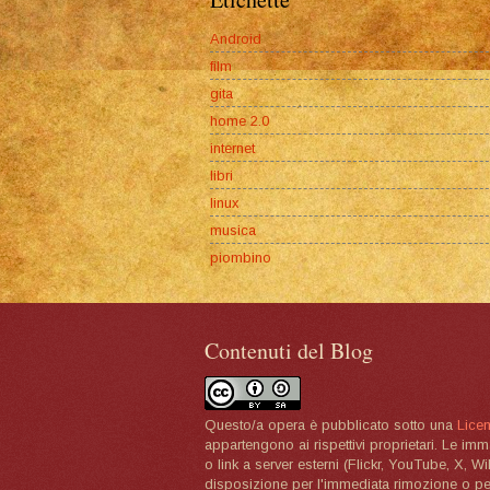
Android
film
gita
home 2.0
internet
libri
linux
musica
piombino
Contenuti del Blog
Questo/a opera è pubblicato sotto una
Lice
appartengono ai rispettivi proprietari. Le im
o link a server esterni (Flickr, YouTube, X, W
disposizione per l'immediata rimozione o per 