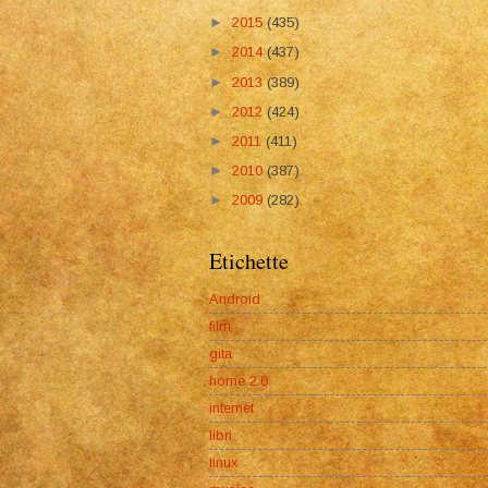
►
2015
(435)
►
2014
(437)
►
2013
(389)
►
2012
(424)
►
2011
(411)
►
2010
(387)
►
2009
(282)
Etichette
Android
film
gita
home 2.0
internet
libri
linux