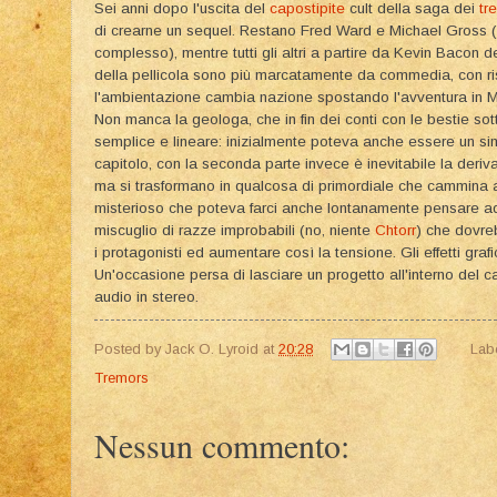
Sei anni dopo l'uscita del
capostipite
cult della saga dei
tr
di crearne un sequel. Restano Fred Ward e Michael Gross (q
complesso), mentre tutti gli altri a partire da Kevin Bacon d
della pellicola sono più marcatamente da commedia, con ri
l'ambientazione cambia nazione spostando l'avventura in 
Non manca la geologa, che in fin dei conti con le bestie so
semplice e lineare: inizialmente poteva anche essere un si
capitolo, con la seconda parte invece è inevitabile la deriv
ma si trasformano in qualcosa di primordiale che cammina a
misterioso che poteva farci anche lontanamente pensare ad u
miscuglio di razze improbabili (no, niente
Chtorr
) che dovre
i protagonisti ed aumentare così la tensione. Gli effetti grafi
Un'occasione persa di lasciare un progetto all'interno del 
audio in stereo.
Posted by
Jack O. Lyroid
at
20:28
Lab
Tremors
Nessun commento: