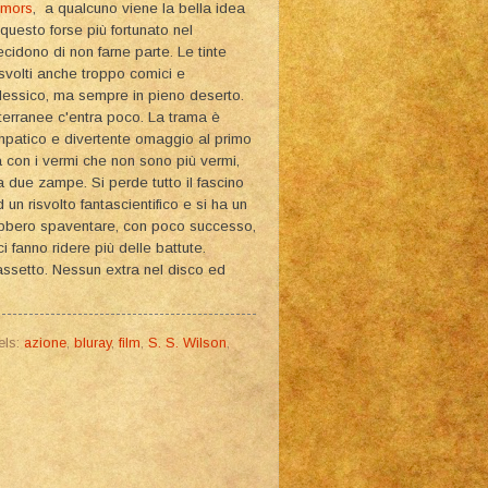
emors
, a qualcuno viene la bella idea
uesto forse più fortunato nel
ecidono di non farne parte. Le tinte
svolti anche troppo comici e
Messico, ma sempre in pieno deserto.
tterranee c'entra poco. La trama è
mpatico e divertente omaggio al primo
a con i vermi che non sono più vermi,
 due zampe. Si perde tutto il fascino
n risvolto fantascientifico e si ha un
bbero spaventare, con poco successo,
ci fanno ridere più delle battute.
cassetto. Nessun extra nel disco ed
els:
azione
,
bluray
,
film
,
S. S. Wilson
,