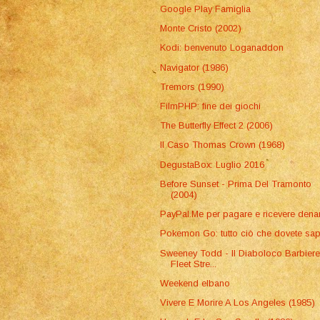
Google Play Famiglia
Monte Cristo (2002)
Kodi: benvenuto Loganaddon
Navigator (1986)
Tremors (1990)
FilmPHP: fine dei giochi
The Butterfly Effect 2 (2006)
Il Caso Thomas Crown (1968)
DegustaBox: Luglio 2016
Before Sunset - Prima Del Tramonto
(2004)
PayPal.Me per pagare e ricevere dena
Pokemon Go: tutto ciò che dovete sa
Sweeney Todd - Il Diaboloco Barbiere
Fleet Stre...
Weekend elbano
Vivere E Morire A Los Angeles (1985)