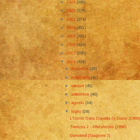
►
2023
(380)
►
2022
(375)
►
2021
(374)
►
2020
(451)
►
2019
(381)
►
2018
(416)
►
2017
(395)
▼
2016
(426)
►
dicembre
(36)
►
novembre
(41)
►
ottobre
(45)
►
settembre
(40)
►
agosto
(34)
▼
luglio
(28)
L'Uomo Dalla Cravatta Di Cuoio (1968
Tremors 2 - Aftershocks (1996)
Daredevil [Stagione 2]