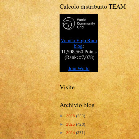
Calcolo distribuito TEAM
Visite
Archivio blog
►
2026
(233)
►
2025
(420)
►
2024
(371)