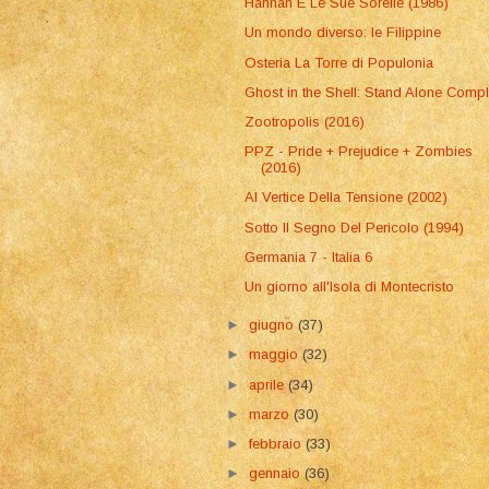
Hannah E Le Sue Sorelle (1986)
Un mondo diverso: le Filippine
Osteria La Torre di Populonia
Ghost in the Shell: Stand Alone Comp
Zootropolis (2016)
PPZ - Pride + Prejudice + Zombies
(2016)
Al Vertice Della Tensione (2002)
Sotto Il Segno Del Pericolo (1994)
Germania 7 - Italia 6
Un giorno all'Isola di Montecristo
►
giugno
(37)
►
maggio
(32)
►
aprile
(34)
►
marzo
(30)
►
febbraio
(33)
►
gennaio
(36)