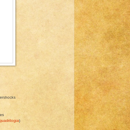
ftershocks
ies
quadrilogia
)