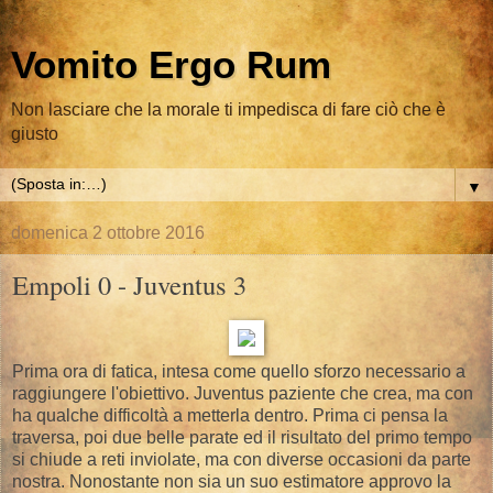
Vomito Ergo Rum
Non lasciare che la morale ti impedisca di fare ciò che è
giusto
▼
domenica 2 ottobre 2016
Empoli 0 - Juventus 3
Prima ora di fatica, intesa come quello sforzo necessario a
raggiungere l'obiettivo. Juventus paziente che crea, ma con
ha qualche difficoltà a metterla dentro. Prima ci pensa la
traversa, poi due belle parate ed il risultato del primo tempo
si chiude a reti inviolate, ma con diverse occasioni da parte
nostra. Nonostante non sia un suo estimatore approvo la