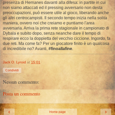
presenza di Hernanes davanti alla difesa: in partite in cui
non siamo attaccati ed il pressing avversario non desta
preoccupazioni, può essere utile al gioco, liberando anche
gli altri centrocampisti. Il secondo tempo inizia nella solita
maniera, ovvero noi che creiamo e puntiamo l'area
avversaria. Arriva la prima rete stagionale in campionato di
Dybala e subito dopo, senza neanche dare il tempo di
respirare ecco la doppietta del vecchio ciccione. Ingordo, fa
due reti. Ma come fa? Per un giocatore finito è un qualcosa
di incredibile no? Avanti,
#finoallafine
.
Jack O. Lyroid
at
15:01
Condividi
Nessun commento:
Posta un commento
‹
›
Home page