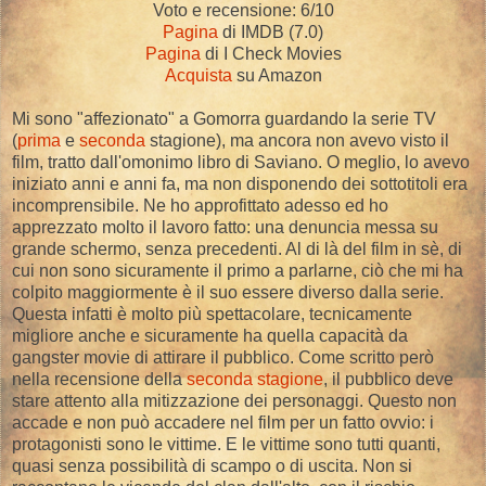
Voto e recensione: 6/10
Pagina
di IMDB (7.0)
Pagina
di I Check Movies
Acquista
su Amazon
Mi sono "affezionato" a Gomorra guardando la serie TV
(
prima
e
seconda
stagione), ma ancora non avevo visto il
film, tratto dall'omonimo libro di Saviano. O meglio, lo avevo
iniziato anni e anni fa, ma non disponendo dei sottotitoli era
incomprensibile. Ne ho approfittato adesso ed ho
apprezzato molto il lavoro fatto: una denuncia messa su
grande schermo, senza precedenti. Al di là del film in sè, di
cui non sono sicuramente il primo a parlarne, ciò che mi ha
colpito maggiormente è il suo essere diverso dalla serie.
Questa infatti è molto più spettacolare, tecnicamente
migliore anche e sicuramente ha quella capacità da
gangster movie di attirare il pubblico. Come scritto però
nella recensione della
seconda stagione
, il pubblico deve
stare attento alla mitizzazione dei personaggi. Questo non
accade e non può accadere nel film per un fatto ovvio: i
protagonisti sono le vittime. E le vittime sono tutti quanti,
quasi senza possibilità di scampo o di uscita. Non si