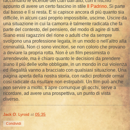
raccontano le vicende del clan dall'alto, con il rischio
appunto di avere un certo fascino in stile
Il Padrino
. Si parte
dal basso e lì si resta. E si capisce ancora di più quanto sia
difficile, in alcuni casi proprio impossibile, uscirne. Uscire da
una situazione in cui la camorra è talmente radicata che fa
parte del contesto, del pensiero, del modo di agire di tutti.
Siano essi ragazzini del rione o adulti che da sempre
svolgono una professione legata, in un modo o nell'altro alla
criminalità. Non ci sono vincitori, se non coloro che provano
a deviare la propria rotta. Non è un film pessimista o
arrendevole, ma è chiaro quanto le decisioni da prendere
siano il più delle volte obbligate, in un mondo in cui violenza
ed illegalità vanno a bracciato con qualsiasi situazione. Una
pagina aperta della nostra storia, con radici profonde ormai
così radicate da risultare non estirpabili. Un film può anche
non servire a molto, ti apre comunque gli occhi, serve a
ricordare, ad avere una prospettiva, un punto di vista
diverso.
Jack O. Lyroid
at
05:35
Condividi