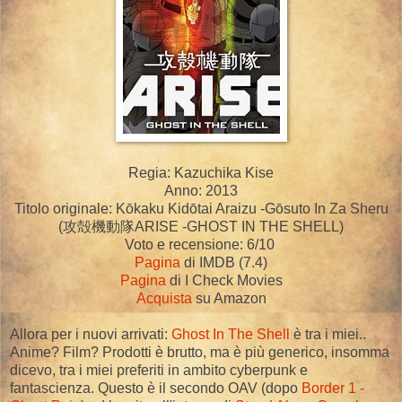
Regia: Kazuchika Kise
Anno: 2013
Titolo originale:
Kōkaku Kidōtai Araizu -Gōsuto In Za Sheru
(
攻殻機動隊ARISE -GHOST IN THE SHELL)
Voto e recensione: 6/10
Pagina
di IMDB (7.4)
Pagina
di I Check Movies
Acquista
su Amazon
Allora per i nuovi arrivati:
Ghost In The Shell
è tra i miei..
Anime? Film? Prodotti è brutto, ma è più generico, insomma
dicevo, tra i miei preferiti in ambito cyberpunk e
fantascienza. Questo è il secondo OAV (dopo
Border 1 -