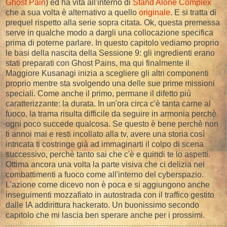
Ghost Pain
) ed ha vita all'interno di
Stand Alone Complex
che a sua volta è alternativo a quello
originale
. E si tratta di
prequel rispetto alla serie sopra citata. Ok, questa premessa
serve in qualche modo a dargli una collocazione specifica
prima di poterne parlare. In questo capitolo vediamo proprio
le basi della nascita della Sessione 9: gli ingredienti erano
stati preparati con Ghost Pains, ma qui finalmente il
Maggiore Kusanagi inizia a scegliere gli altri componenti
proprio mentre sta svolgendo una delle sue prime missioni
speciali. Come anche il primo, permane il difetto più
caratterizzante: la durata. In un'ora circa c'è tanta carne al
fuoco, la trama risulta difficile da seguire in armonia perchè
ogni poco succede qualcosa. Se questo è bene perchè non
ti annoi mai e resti incollato alla tv, avere una storia così
intricata ti costringe già ad immaginarti il colpo di scena
successivo, perchè tanto sai che c'è e quindi te lo aspetti.
Ottima ancora una volta la parte visiva che ci delizia nei
combattimenti a fuoco come all'interno del cyberspazio.
L'azione come dicevo non è poca e si aggiungono anche
inseguimenti mozzafiato in autostrada con il traffico gestito
dalle IA addirittura hackerato. Un buonissimo secondo
capitolo che mi lascia ben sperare anche per i prossimi.