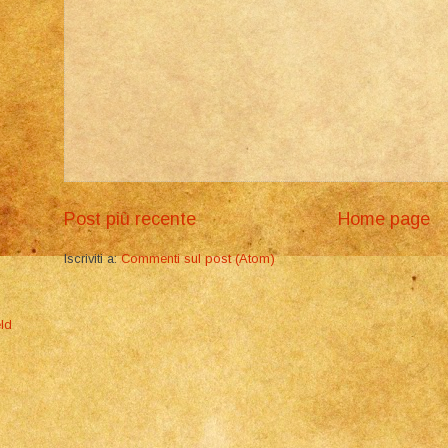
Post più recente
Home page
Iscriviti a:
Commenti sul post (Atom)
ld