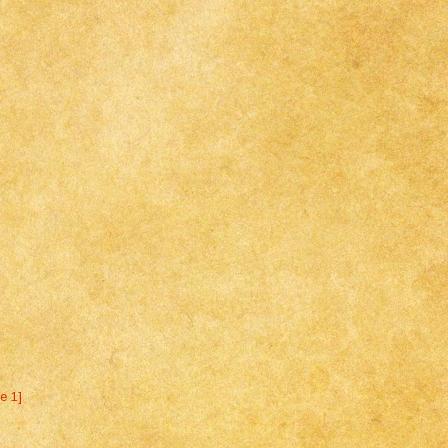
)
e 1]