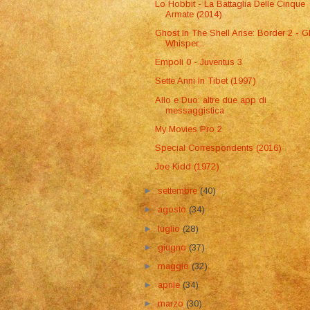
Lo Hobbit - La Battaglia Delle Cinque
Armate (2014)
Ghost In The Shell Arise: Border 2 - G
Whisper...
Empoli 0 - Juventus 3
Sette Anni In Tibet (1997)
Allo e Duo: altre due app di
messaggistica
My Movies Pro 2
Special Correspondents (2016)
Joe Kidd (1972)
►
settembre
(40)
►
agosto
(34)
►
luglio
(28)
►
giugno
(37)
►
maggio
(32)
►
aprile
(34)
►
marzo
(30)