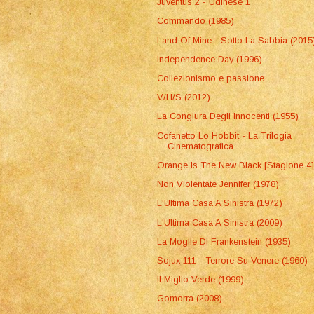
Juventus 2 - Udinese 1
Commando (1985)
Land Of Mine - Sotto La Sabbia (2015
Independence Day (1996)
Collezionismo e passione
V/H/S (2012)
La Congiura Degli Innocenti (1955)
Cofanetto Lo Hobbit - La Trilogia
Cinematografica
Orange Is The New Black [Stagione 4
Non Violentate Jennifer (1978)
L'Ultima Casa A Sinistra (1972)
L'Ultima Casa A Sinistra (2009)
La Moglie Di Frankenstein (1935)
Sojux 111 - Terrore Su Venere (1960)
Il Miglio Verde (1999)
Gomorra (2008)