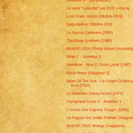
Juventus 4 - Sampdoria 1
Le varie "custodie" per DVD e bluray
Loot Crate: Horror (ottobre 2016)
DegustaBox: Ottobre 2016
La Sposa Cadavere (2005)
The Blues Brothers (1980)
MotoGP 2016: Phillip Island (Australia
Milan 1 - Juventus 0
Hellraiser - Non Ci Sono Limiti (1987)
Black Mirror [Stagione 3]
Heart Of The Sea - Le Origini Di Moby
Dick (2015)
Lo Straniero Senza Nome (1973)
Olympique Lione 0 - Juventus 1
L'Uomo Che Sapeva Troppo (1956)
Le Regole Del Delitto Perfetto [Stagion
MotoGP 2016: Motegi (Giappone)