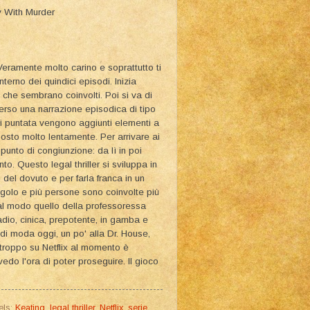
y With Murder
eramente molto carino e soprattutto ti
terno dei quindici episodi. Inizia
he sembrano coinvolti. Poi si va di
verso una narrazione episodica di tipo
ni puntata vengono aggiunti elementi a
posto molto lentamente. Per arrivare ai
punto di congiunzione: da lì in poi
 Questo legal thriller si sviluppa in
 del dovuto e per farla franca in un
angolo e più persone sono coinvolte più
ial modo quello della professoressa
dio, cinica, prepotente, in gamba e
di moda oggi, un po' alla Dr. House,
rtroppo su Netflix al momento è
edo l'ora di poter proseguire. Il gioco
els:
Keating
,
legal thriller
,
Netflix
,
serie