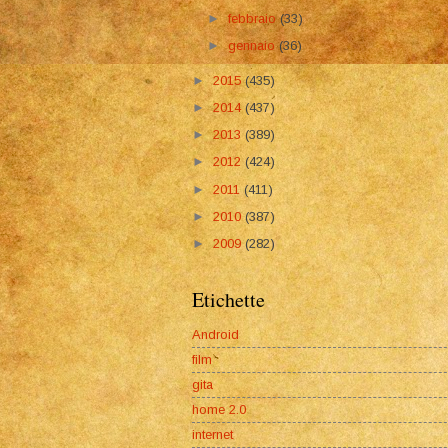
►
febbraio
(33)
►
gennaio
(36)
►
2015
(435)
►
2014
(437)
►
2013
(389)
►
2012
(424)
►
2011
(411)
►
2010
(387)
►
2009
(282)
Etichette
Android
film
gita
home 2.0
internet