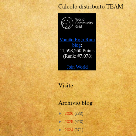
Calcolo distribuito TEAM
Visite
Archivio blog
►
2026
(233)
►
2025
(420)
►
2024
(371)