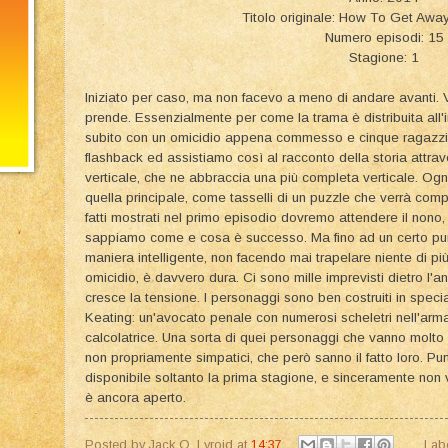
Titolo originale: How To Get Awa
Numero episodi: 15
Stagione: 1
Iniziato per caso, ma non facevo a meno di andare avanti. V
prende. Essenzialmente per come la trama è distribuita all'in
subito con un omicidio appena commesso e cinque ragazzi c
flashback ed assistiamo così al racconto della storia attra
verticale, che ne abbraccia una più completa verticale. Og
quella principale, come tasselli di un puzzle che verrà com
fatti mostrati nel primo episodio dovremo attendere il nono, 
sappiamo come e cosa è successo. Ma fino ad un certo punto.
maniera intelligente, non facendo mai trapelare niente di più
omicidio, è davvero dura. Ci sono mille imprevisti dietro l'
cresce la tensione. I personaggi sono ben costruiti in spec
Keating: un'avocato penale con numerosi scheletri nell'arma
calcolatrice. Una sorta di quei personaggi che vanno molto 
non propriamente simpatici, che però sanno il fatto loro. Pu
disponibile soltanto la prima stagione, e sinceramente non v
è ancora aperto.
Posted by
Jack O. Lyroid
at
14:37
Lab