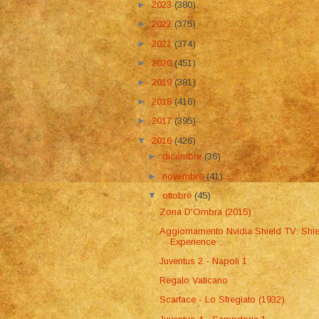
►
2023
(380)
►
2022
(375)
►
2021
(374)
►
2020
(451)
►
2019
(381)
►
2018
(416)
►
2017
(395)
▼
2016
(426)
►
dicembre
(36)
►
novembre
(41)
▼
ottobre
(45)
Zona D'Ombra (2015)
Aggiornamento Nvidia Shield TV: Shie
Experience ...
Juventus 2 - Napoli 1
Regalo Vaticano
Scarface - Lo Sfregiato (1932)