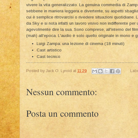
vivere la vita generalizzato. La genuina commedia di Zampa n
sebbene in maniera leggera e divertente, su aspetti sbagliat
cui è semplice ritrovarcisi o rivedere situazioni quotidiane
da Sky e si nota infatti un lavoro visivo non indifferente pe
agevolmente dire la sua. Sono comprese, all'interno del fil
(mah) all'epoca. L'audio è solo quello originale in mono e gli
Luigi Zampa: una lezione di cinema (18 minuti)
Cast artistico
Cast tecnico
Posted by
Jack O. Lyroid
at
11:29
Lab
Nessun commento:
Posta un commento