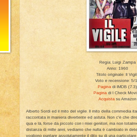
Regia: Luigi Zampa
Anno: 1960
Titolo originale: Il Vigi
Voto e recensione: 5/
Pagina
di IMDB (7.3)
Pagina
di I Check Mov
Acquista
su Amazon
Alberto Sordi ed il mito del vigile. Il mito della commedia ital
raccontata in maniera divertente ed astuta. Non c'è che dir
qua e là, forse da piccolo con i miei genitori, ma non total
distanza di mille anni, vediamo che nulla è cambiato in det
vogliono puntare assolutamente il dito su di una particola