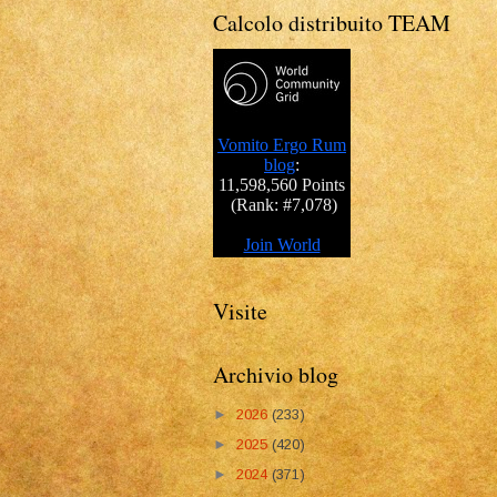
Calcolo distribuito TEAM
Visite
Archivio blog
►
2026
(233)
►
2025
(420)
►
2024
(371)