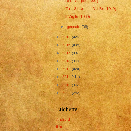
Red Dragon (2002)
Tutti Gli Uomini Del Re (1949)
Il Vigile (1960)
►
gennaio
(38)
►
2016
(426)
►
2015
(435)
►
2014
(437)
►
2013
(389)
►
2012
(424)
►
2011
(411)
►
2010
(387)
►
2009
(282)
Etichette
Android
film