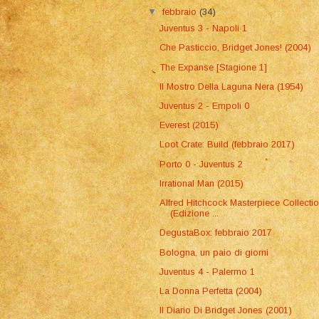
▼
febbraio
(34)
Juventus 3 - Napoli 1
Che Pasticcio, Bridget Jones! (2004)
The Expanse [Stagione 1]
Il Mostro Della Laguna Nera (1954)
Juventus 2 - Empoli 0
Everest (2015)
Loot Crate: Build (febbraio 2017)
Porto 0 - Juventus 2
Irrational Man (2015)
Alfred Hitchcock Masterpiece Collecti
(Edizione ...
DegustaBox: febbraio 2017
Bologna, un paio di giorni
Juventus 4 - Palermo 1
La Donna Perfetta (2004)
Il Diario Di Bridget Jones (2001)