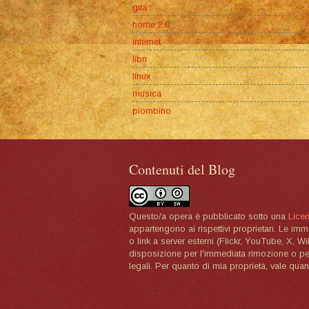
gita
home 2.0
internet
libri
linux
musica
piombino
Contenuti del Blog
Questo/a opera è pubblicato sotto una
Lice
appartengono ai rispettivi proprietari. Le im
o link a server esterni (Flickr, YouTube, X, W
disposizione per l'immediata rimozione o per 
legali. Per quanto di mia proprietà, vale quan