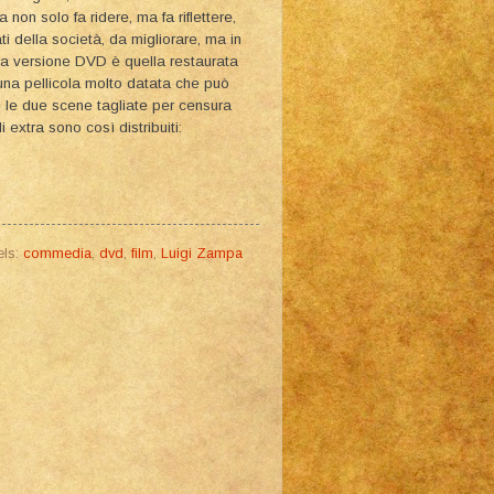
on solo fa ridere, ma fa riflettere,
i della società, da migliorare, ma in
. La versione DVD è quella restaurata
r una pellicola molto datata che può
m le due scene tagliate per censura
 extra sono così distribuiti:
els:
commedia
,
dvd
,
film
,
Luigi Zampa