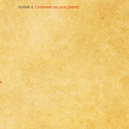
Iscriviti a:
Commenti sul post (Atom)
on