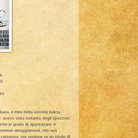
le
10
ies
iana, il mito della società italica
e: avevo visto soltanto degli spezzoni
mente in grado di apprezzare. A
erminati atteggiamenti, che non
re categoria, ma semmai su un modo di