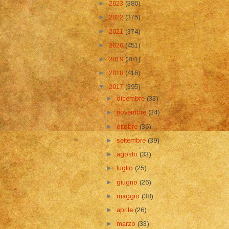
►
2023
(380)
►
2022
(375)
►
2021
(374)
►
2020
(451)
►
2019
(381)
►
2018
(416)
▼
2017
(395)
►
dicembre
(33)
►
novembre
(34)
►
ottobre
(36)
►
settembre
(39)
►
agosto
(33)
►
luglio
(25)
►
giugno
(26)
►
maggio
(38)
►
aprile
(26)
►
marzo
(33)