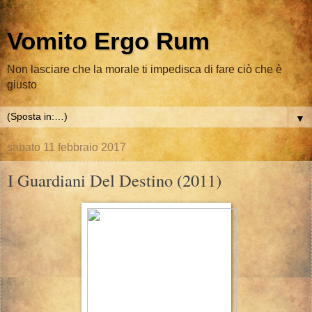
Vomito Ergo Rum
Non lasciare che la morale ti impedisca di fare ciò che è
giusto
▼
sabato 11 febbraio 2017
I Guardiani Del Destino (2011)