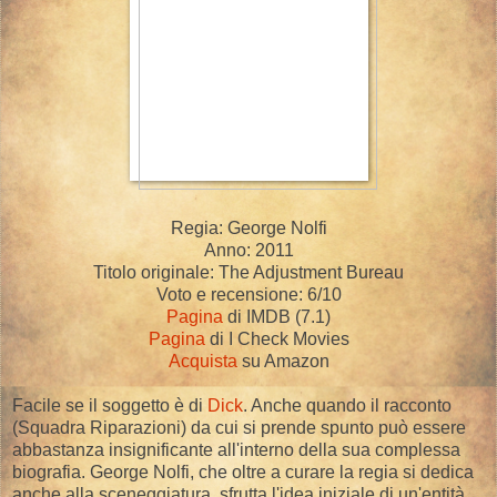
Regia: George Nolfi
Anno: 2011
Titolo originale: The Adjustment Bureau
Voto e recensione: 6/10
Pagina
di IMDB (7.1)
Pagina
di I Check Movies
Acquista
su Amazon
Facile se il soggetto è di
Dick
. Anche quando il racconto
(Squadra Riparazioni) da cui si prende spunto può essere
abbastanza insignificante all'interno della sua complessa
biografia. George Nolfi, che oltre a curare la regia si dedica
anche alla sceneggiatura, sfrutta l'idea iniziale di un'entità