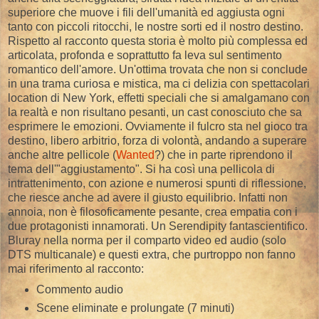
superiore che muove i fili dell'umanità ed aggiusta ogni
tanto con piccoli ritocchi, le nostre sorti ed il nostro destino.
Rispetto al racconto questa storia è molto più complessa ed
articolata, profonda e soprattutto fa leva sul sentimento
romantico dell'amore. Un'ottima trovata che non si conclude
in una trama curiosa e mistica, ma ci delizia con spettacolari
location di New York, effetti speciali che si amalgamano con
la realtà e non risultano pesanti, un cast conosciuto che sa
esprimere le emozioni. Ovviamente il fulcro sta nel gioco tra
destino, libero arbitrio, forza di volontà, andando a superare
anche altre pellicole (
Wanted
?) che in parte riprendono il
tema dell'"aggiustamento". Si ha così una pellicola di
intrattenimento, con azione e numerosi spunti di riflessione,
che riesce anche ad avere il giusto equilibrio. Infatti non
annoia, non è filosoficamente pesante, crea empatia con i
due protagonisti innamorati. Un Serendipity fantascientifico.
Bluray nella norma per il comparto video ed audio (solo
DTS multicanale) e questi extra, che purtroppo non fanno
mai riferimento al racconto:
Commento audio
Scene eliminate e prolungate (7 minuti)