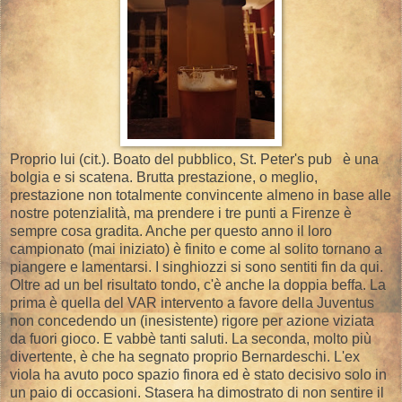
Proprio lui (cit.). Boato del pubblico, St. Peter's pub è una
bolgia e si scatena. Brutta prestazione, o meglio,
prestazione non totalmente convincente almeno in base alle
nostre potenzialità, ma prendere i tre punti a Firenze è
sempre cosa gradita. Anche per questo anno il loro
campionato (mai iniziato) è finito e come al solito tornano a
piangere e lamentarsi. I singhiozzi si sono sentiti fin da qui.
Oltre ad un bel risultato tondo, c'è anche la doppia beffa. La
prima è quella del VAR intervento a favore della Juventus
non concedendo un (inesistente) rigore per azione viziata
da fuori gioco. E vabbè tanti saluti. La seconda, molto più
divertente, è che ha segnato proprio Bernardeschi. L'ex
viola ha avuto poco spazio finora ed è stato decisivo solo in
un paio di occasioni. Stasera ha dimostrato di non sentire il