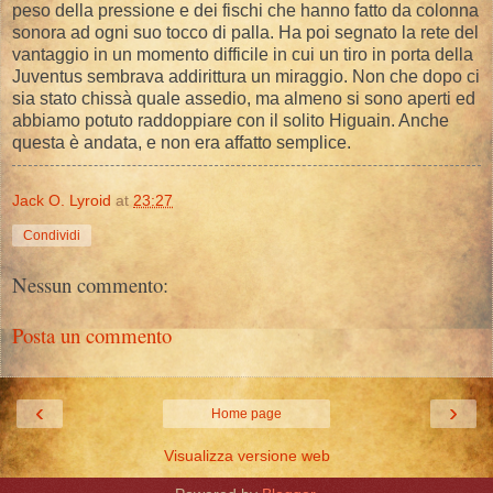
peso della pressione e dei fischi che hanno fatto da colonna
sonora ad ogni suo tocco di palla. Ha poi segnato la rete del
vantaggio in un momento difficile in cui un tiro in porta della
Juventus sembrava addirittura un miraggio. Non che dopo ci
sia stato chissà quale assedio, ma almeno si sono aperti ed
abbiamo potuto raddoppiare con il solito Higuain. Anche
questa è andata, e non era affatto semplice.
Jack O. Lyroid
at
23:27
Condividi
Nessun commento:
Posta un commento
‹
›
Home page
Visualizza versione web