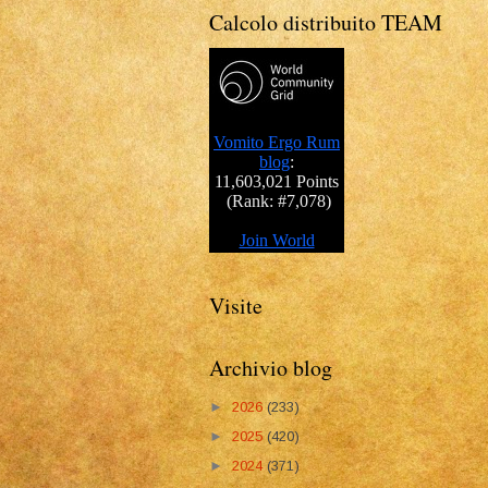
Calcolo distribuito TEAM
Visite
Archivio blog
►
2026
(233)
►
2025
(420)
►
2024
(371)