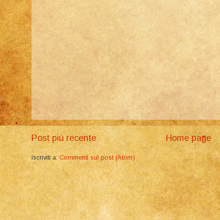
Post più recente
Home page
Iscriviti a:
Commenti sul post (Atom)