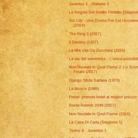
Juventus 1 - Atalanta 0
Le Regole Del Delitto Perfetto [Stagion
Sin City - Una Donna Per Cui Uccider
(2014)
The Ring 3 (2017)
Il Declino (1927)
La Mia Vita Da Zucchina (2016)
La via del serverless... L'unica possibi
Non Nuotate In Quel Fiume 2: Lo Scon
Finale (2017)
Django Sfida Sartana (1970)
La Mosca (1986)
Pruvo: prenota hotel al miglior prezzo
Blade Runner 2049 (2017)
Non Nuotate In Quel Fiume (2016)
La Casa Di Carta [Stagione 1]
Torino 0 - Juventus 1