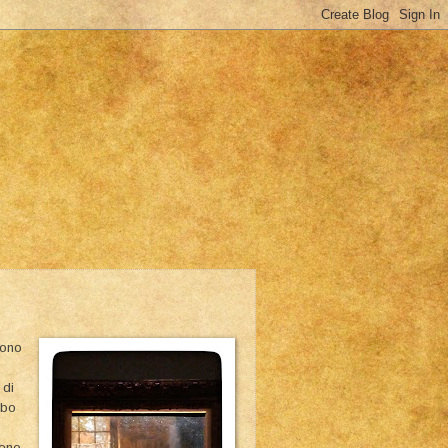
sono
 di
bbo
meno