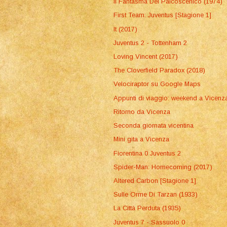
Il Fantasma Del Palcoscenico (1974)
First Team: Juventus [Stagione 1]
It (2017)
Juventus 2 - Tottenham 2
Loving Vincent (2017)
The Cloverfield Paradox (2018)
Velociraptor su Google Maps
Appunti di viaggio: weekend a Vicenz
Ritorno da Vicenza
Seconda giornata vicentina
Mini gita a Vicenza
Fiorentina 0 Juventus 2
Spider-Man: Homecoming (2017)
Altered Carbon [Stagione 1]
Sulle Orme Di Tarzan (1933)
La Città Perduta (1935)
Juventus 7 - Sassuolo 0