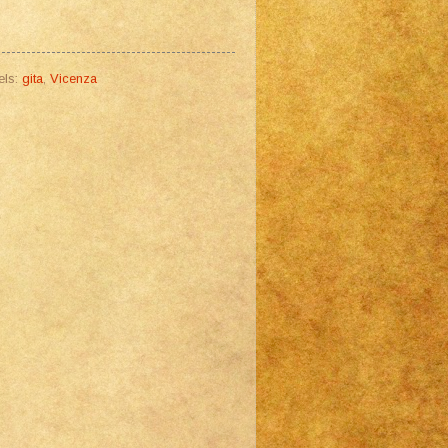
els:
gita
,
Vicenza