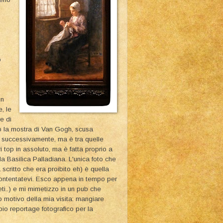
o
in
, le
e di
ito la mostra di Van Gogh, scusa
o successivamente, ma è tra quelle
 top in assoluto, ma è fatta proprio a
la Basilica Palladiana. L'unica foto che
scritto che era proibito eh) è quella
ontentatevi. Esco appena in tempo per
eti..) e mi mimetizzo in un pub che
ro motivo della mia visita: mangiare
io reportage fotografico per la