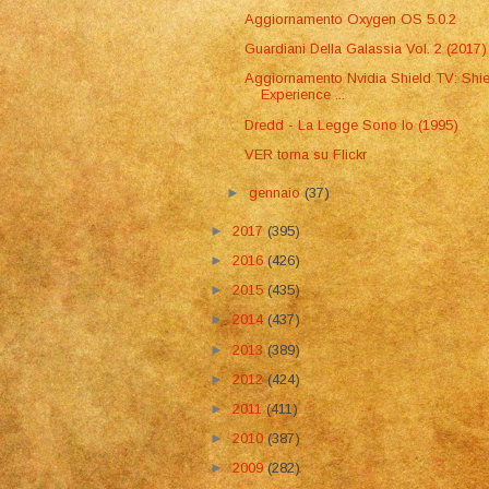
Aggiornamento Oxygen OS 5.0.2
Guardiani Della Galassia Vol. 2 (2017)
Aggiornamento Nvidia Shield TV: Shie
Experience ...
Dredd - La Legge Sono Io (1995)
VER torna su Flickr
►
gennaio
(37)
►
2017
(395)
►
2016
(426)
►
2015
(435)
►
2014
(437)
►
2013
(389)
►
2012
(424)
►
2011
(411)
►
2010
(387)
►
2009
(282)