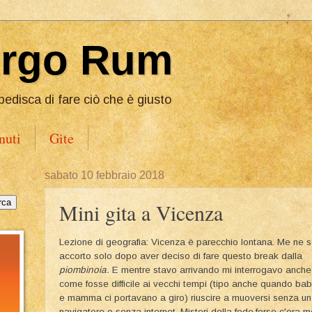
Ergo Rum
pedisca di fare ciò che è giusto
nuti
Gite
sabato 10 febbraio 2018
Mini gita a Vicenza
Lezione di geografia: Vicenza è parecchio lontana. Me ne 
accorto solo dopo aver deciso di fare questo break dalla
piombinoia.
E mentre stavo arrivando mi interrogavo anche
come fosse difficile ai vecchi tempi (tipo anche quando ba
e mamma ci portavano a giro) riuscire a muoversi senza un
navigatore o senza internet. Misteri della fede,forse c'era 