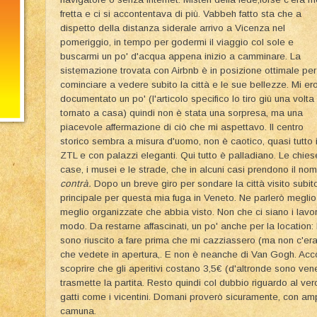
fretta e ci si accontentava di più. Vabbeh fatto sta che a
dispetto della distanza siderale arrivo a Vicenza nel
pomeriggio, in tempo per godermi il viaggio col sole e
buscarmi un po' d'acqua appena inizio a camminare. La
sistemazione trovata con Airbnb è in posizione ottimale per
cominciare a vedere subito la città e le sue bellezze. Mi er
documentato un po' (l'articolo specifico lo tiro giù una volta
tornato a casa) quindi non è stata una sorpresa, ma una
piacevole affermazione di ciò che mi aspettavo. Il centro
storico sembra a misura d'uomo, non è caotico, quasi tutto 
ZTL e con palazzi eleganti. Qui tutto è palladiano. Le chiese
case, i musei e le strade, che in alcuni casi prendono il nom
contrà.
Dopo un breve giro per sondare
la città visito sub
principale per questa mia fuga in Veneto. Ne parlerò megli
meglio organizzate che abbia visto. Non che ci siano i lavori
modo. Da restarne affascinati, un po' anche per la location: 
sono riuscito a fare prima che mi cazziassero (ma non c'era 
che vedete in apertura,. E non è neanche di Van Gogh. Acc
scoprire che gli aperitivi costano 3,5€ (d'altronde sono ven
trasmette la partita. Resto quindi col dubbio riguardo al ve
gatti come i vicentini. Domani proverò sicuramente, con amp
camuna.