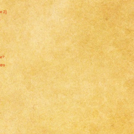
e 2]
e
le?
tro