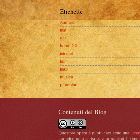
Etichette
Android
film
gita
home 2.0
internet
libri
linux
musica
piombino
Contenuti del Blog
Questo/a opera è pubblicato sotto una
Lice
appartengono ai rispettivi proprietari. Le im