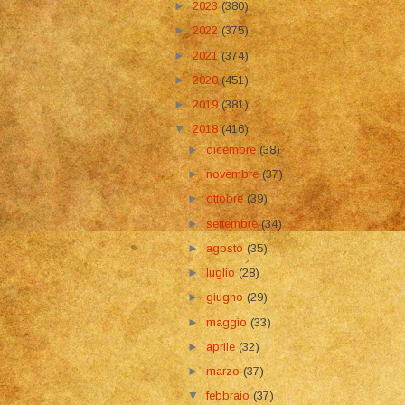
►
2023
(380)
►
2022
(375)
►
2021
(374)
►
2020
(451)
►
2019
(381)
▼
2018
(416)
►
dicembre
(38)
►
novembre
(37)
►
ottobre
(39)
►
settembre
(34)
►
agosto
(35)
►
luglio
(28)
►
giugno
(29)
►
maggio
(33)
►
aprile
(32)
►
marzo
(37)
▼
febbraio
(37)