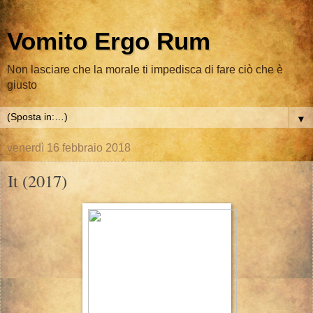
Vomito Ergo Rum
Non lasciare che la morale ti impedisca di fare ciò che è
giusto
▼
venerdì 16 febbraio 2018
It (2017)