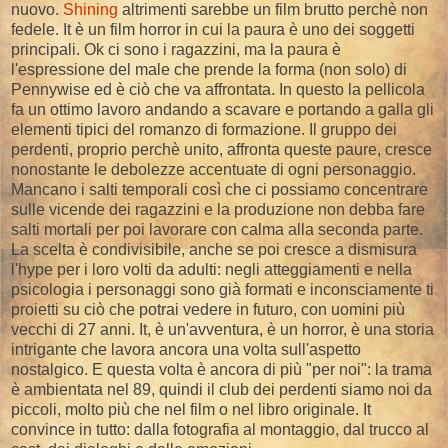
nuovo.
Shining
altrimenti sarebbe un film brutto perchè non
fedele. It è un film horror in cui la paura è uno dei soggetti
principali. Ok ci sono i ragazzini, ma la paura è
l'espressione del male che prende la forma (non solo) di
Pennywise ed è ciò che va affrontata. In questo la pellicola
fa un ottimo lavoro andando a scavare e portando a galla gli
elementi tipici del romanzo di formazione. Il gruppo dei
perdenti, proprio perchè unito, affronta queste paure, cresce
nonostante le debolezze accentuate di ogni personaggio.
Mancano i salti temporali così che ci possiamo concentrare
sulle vicende dei ragazzini e la produzione non debba fare
salti mortali per poi lavorare con calma alla seconda parte.
La scelta è condivisibile, anche se poi cresce a dismisura
l'hype per i loro volti da adulti: negli atteggiamenti e nella
psicologia i personaggi sono già formati e inconsciamente ti
proietti su ciò che potrai vedere in futuro, con uomini più
vecchi di 27 anni. It, è un'avventura, è un horror, è una storia
intrigante che lavora ancora una volta sull'aspetto
nostalgico. E questa volta è ancora di più "per noi": la trama
è ambientata nel 89, quindi il club dei perdenti siamo noi da
piccoli, molto più che nel film o nel libro originale. It
convince in tutto: dalla fotografia al montaggio, dal trucco al