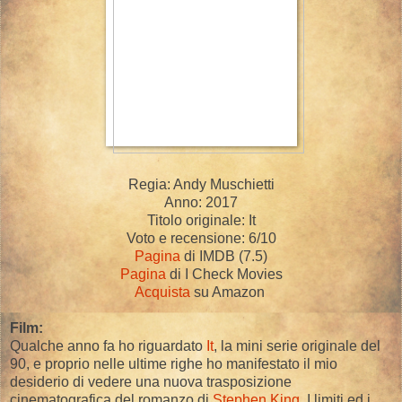
Regia: Andy Muschietti
Anno: 2017
Titolo originale: It
Voto e recensione: 6/10
Pagina
di IMDB (7.5)
Pagina
di I Check Movies
Acquista
su Amazon
Film:
Qualche anno fa ho riguardato
It
, la mini serie originale del
90, e proprio nelle ultime righe ho manifestato il mio
desiderio di vedere una nuova trasposizione
cinematografica del romanzo di
Stephen King
. I limiti ed i