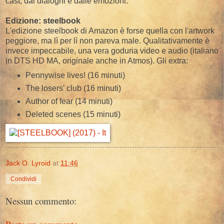
cast, dai dialoghi e dalle emozioni.
Edizione: steelbook
L'edizione steelbook di Amazon è forse quella con l'artwork
peggiore, ma lì per lì non pareva male. Qualitativamente è
invece impeccabile, una vera goduria video e audio (italiano
in DTS HD MA, originale anche in Atmos). Gli extra:
Pennywise lives! (16 minuti)
The losers' club (16 minuti)
Author of fear (14 minuti)
Deleted scenes (15 minuti)
Jack O. Lyroid
at
11:46
Condividi
Nessun commento: