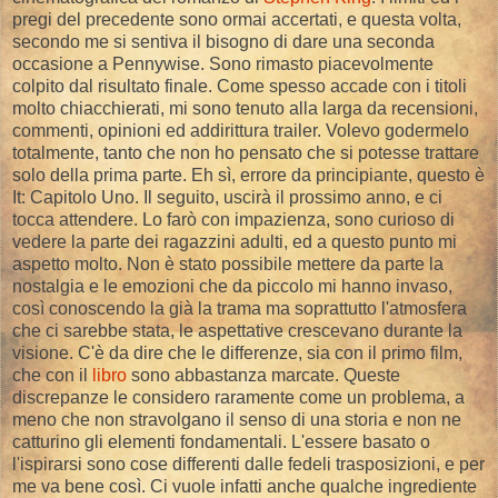
pregi del precedente sono ormai accertati, e questa volta,
secondo me si sentiva il bisogno di dare una seconda
occasione a Pennywise. Sono rimasto piacevolmente
colpito dal risultato finale. Come spesso accade con i titoli
molto chiacchierati, mi sono tenuto alla larga da recensioni,
commenti, opinioni ed addirittura trailer. Volevo godermelo
totalmente, tanto che non ho pensato che si potesse trattare
solo della prima parte. Eh sì, errore da principiante, questo è
It: Capitolo Uno. Il seguito, uscirà il prossimo anno, e ci
tocca attendere. Lo farò con impazienza, sono curioso di
vedere la parte dei ragazzini adulti, ed a questo punto mi
aspetto molto. Non è stato possibile mettere da parte la
nostalgia e le emozioni che da piccolo mi hanno invaso,
così conoscendo la già la trama ma soprattutto l'atmosfera
che ci sarebbe stata, le aspettative crescevano durante la
visione. C'è da dire che le differenze, sia con il primo film,
che con il
libro
sono abbastanza marcate. Queste
discrepanze le considero raramente come un problema, a
meno che non stravolgano il senso di una storia e non ne
catturino gli elementi fondamentali. L'essere basato o
l'ispirarsi sono cose differenti dalle fedeli trasposizioni, e per
me va bene così. Ci vuole infatti anche qualche ingrediente