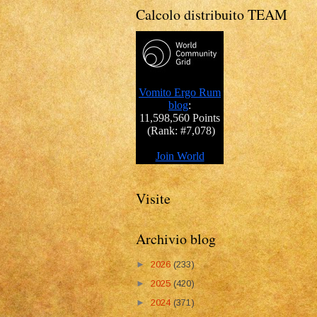
Calcolo distribuito TEAM
Visite
Archivio blog
►
2026
(233)
►
2025
(420)
►
2024
(371)