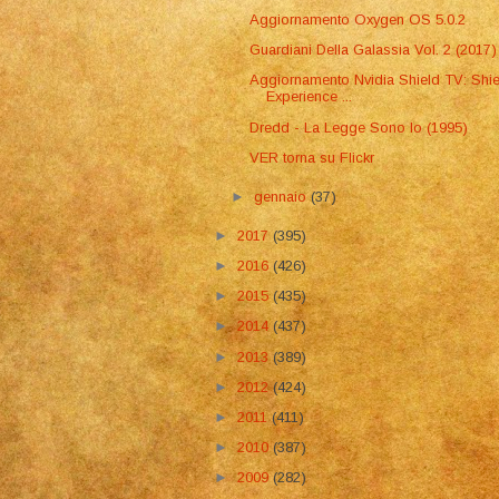
Aggiornamento Oxygen OS 5.0.2
Guardiani Della Galassia Vol. 2 (2017)
Aggiornamento Nvidia Shield TV: Shie
Experience ...
Dredd - La Legge Sono Io (1995)
VER torna su Flickr
►
gennaio
(37)
►
2017
(395)
►
2016
(426)
►
2015
(435)
►
2014
(437)
►
2013
(389)
►
2012
(424)
►
2011
(411)
►
2010
(387)
►
2009
(282)