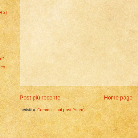
e 2]
e
le?
tro
Post più recente
Home page
Iscriviti a:
Commenti sul post (Atom)