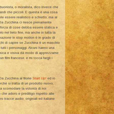
buonista, o moralista, dico invece che
randi che piccoli. E questa è una cosa
le essere realistico e schietto, ma al
Da Zucchina ci riesce pienamente
r forza di cose debba essere statica e
 nel lieto fine, ma anche in tutta la
imazione in stop motion è in grado di
cerchi di capire se Zucchina è un maschio
tutti i personaggi. Alcuni hanno una
isica e visiva dà modo di apprezzarne
un film francese, e mi tocca fargli i
Da Zucchina al filone
Start Up!
ed io
chè si tratta di un prodotto nuovo,
za scomodare la volontà di noi
 che adoro e prediligo rispetto alle
o tracce audio, originali ed italiane