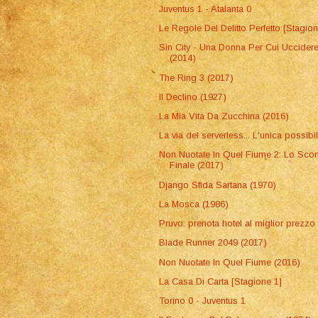
Juventus 1 - Atalanta 0
Le Regole Del Delitto Perfetto [Stagion
Sin City - Una Donna Per Cui Uccider
(2014)
The Ring 3 (2017)
Il Declino (1927)
La Mia Vita Da Zucchina (2016)
La via del serverless... L'unica possibi
Non Nuotate In Quel Fiume 2: Lo Scon
Finale (2017)
Django Sfida Sartana (1970)
La Mosca (1986)
Pruvo: prenota hotel al miglior prezzo
Blade Runner 2049 (2017)
Non Nuotate In Quel Fiume (2016)
La Casa Di Carta [Stagione 1]
Torino 0 - Juventus 1