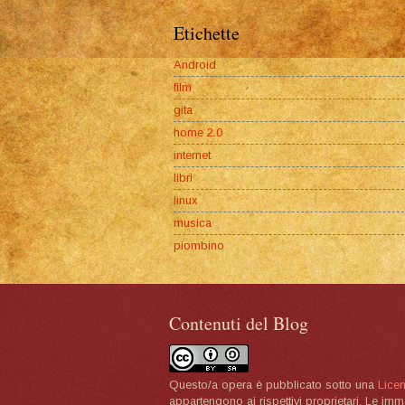
Etichette
Android
film
gita
home 2.0
internet
libri
linux
musica
piombino
Contenuti del Blog
Questo/a opera è pubblicato sotto una
Lice
appartengono ai rispettivi proprietari. Le im