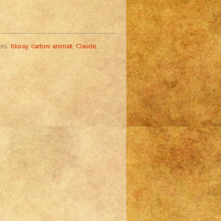
els:
bluray
,
cartoni animati
,
Claude