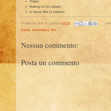
Trailer
Making of (11 minuti)
Io faccio film (1 minuto)
Posted by
Jack O. Lyroid
at
15:20
Lab
Barras
,
drammatico
,
film
Nessun commento:
Posta un commento