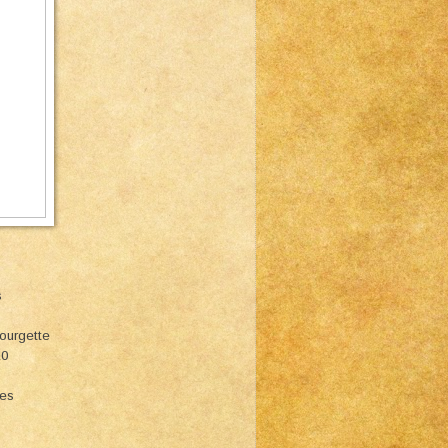
s
Courgette
10
ies