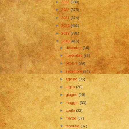
►
2023
(380)
►
2022
(375)
►
2021
(374)
►
2020
(451)
►
2019
(381)
▼
2018
(416)
►
dicembre
(38)
►
novembre
(37)
►
ottobre
(39)
►
settembre
(34)
►
agosto
(35)
►
luglio
(28)
►
giugno
(29)
►
maggio
(33)
►
aprile
(32)
►
marzo
(37)
▼
febbraio
(37)