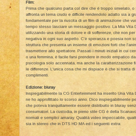
Film:
Prima che qualcuno parta col dire che è troppo smielato, o 
affronta un tema crudo e difficile rendendolo adatto sia a g
fondamentale per la riuscita di un film di animazione che vuo
tempo stesso lasciare un messaggio positivo. La Mia Vita 
utilizzando una storia di dolore e di sofferenze, che non pe
negativa in ogni suo aspetto. C'è speranza e poesia non solo
struttura che presenta un insieme di emozioni forti che l'an
trasmettere allo spettatore. Passati i minuti iniziali in cui 
o una femmina, è facile farsi prendere in modo empatico da 
psicologia solo accennata, ma anche la caratterizzazione f
le differenze. L'unica cosa che mi dispiace è che si tratta di 
complimenti.
Edizione: bluray
Inspiegabilmente la CG Enterteinment ha inserito Una Vita 
ne ho approfittato lo scorso anno. Dico inspiegabilmente per
che poteva tranquillamente essere distribuito in bluray sen
consumatori. La custodia, in pieno stile CG è della Scanavo
normali e semplici amaray. Qualità video impeccabile, quattr
sia in stereo che in DTS HD MA ed i seguenti extra: