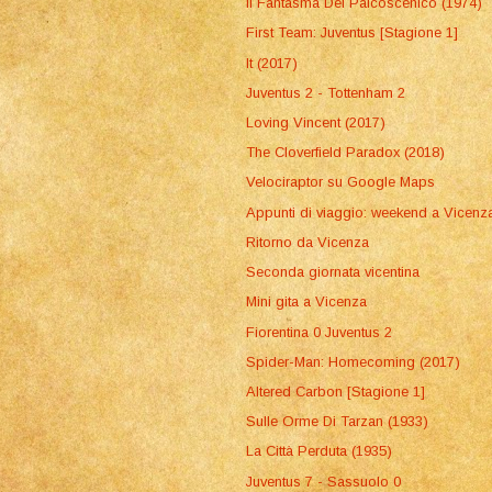
Il Fantasma Del Palcoscenico (1974)
First Team: Juventus [Stagione 1]
It (2017)
Juventus 2 - Tottenham 2
Loving Vincent (2017)
The Cloverfield Paradox (2018)
Velociraptor su Google Maps
Appunti di viaggio: weekend a Vicenz
Ritorno da Vicenza
Seconda giornata vicentina
Mini gita a Vicenza
Fiorentina 0 Juventus 2
Spider-Man: Homecoming (2017)
Altered Carbon [Stagione 1]
Sulle Orme Di Tarzan (1933)
La Città Perduta (1935)
Juventus 7 - Sassuolo 0