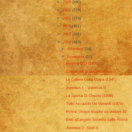
►
2023
(380)
►
2022
(375)
►
2021
(374)
►
2020
(451)
►
2019
(381)
▼
2018
(416)
►
dicembre
(38)
▼
novembre
(37)
Histoire D'O (1975)
Consegna gratuita Amazon
Le Catene Della Colpa (1947)
Juventus 1 - Valencia 0
La Sposa Di Chucky (1998)
Tutto Accadde Un Venerdì (1976)
Roma: cinque mostre da visitare #2
Belli all'angolo hosteria caffè, Roma
Juventus 2- Spal 0