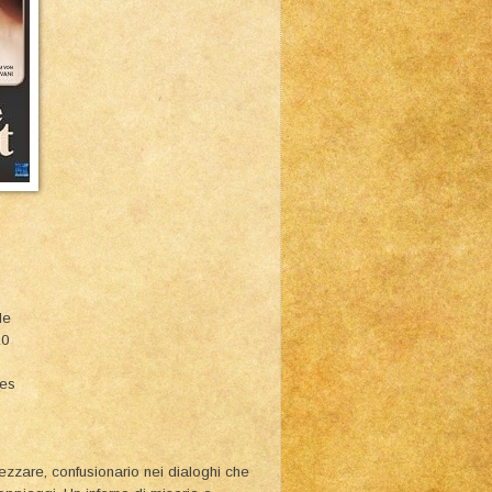
i
le
10
ies
zzare, confusionario nei dialoghi che