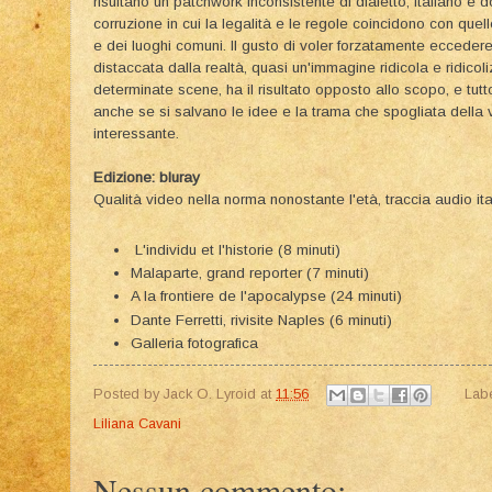
risultano un patchwork inconsistente di dialetto, italiano e d
corruzione in cui la legalità e le regole coincidono con qu
e dei luoghi comuni. Il gusto di voler forzatamente ecceder
distaccata dalla realtà, quasi un'immagine ridicola e ridico
determinate scene, ha il risultato opposto allo scopo, e tut
anche se si salvano le idee e la trama che spogliata della 
interessante.
Edizione: bluray
Qualità video nella norma nonostante l'età, traccia audio ita
L'individu et l'historie (8 minuti)
Malaparte, grand reporter (7 minuti)
A la frontiere de l'apocalypse (24 minuti)
Dante Ferretti, rivisite Naples (6 minuti)
Galleria fotografica
Posted by
Jack O. Lyroid
at
11:56
Lab
Liliana Cavani
Nessun commento: