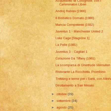
Acquedotto di Colognole, con I
Camminatori Liberi
Andrej Rublev (1966)
Il Bisbetico Domato (1980)
Mancia Competente (1932)
Juventus 1 - Manchester United 2
Luke Cage [Stagione 1]
La Pelle (1981)
Juventus 3 - Cagliari 1
Colazione Da Tiffany (1961)
La scomparsa di Ghertrude Vermullen
Ristorante La Rocchetta, Piombino
Trekking e terme per i Santi, con Altre
Dirottamento a San Miniato
►
ottobre
(39)
►
settembre
(34)
►
agosto
(35)