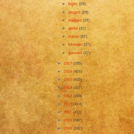
►
luglio
(28)
►
giugno
(29)
►
maggio
(33)
►
aprile
(32)
►
marzo
(37)
►
febbraio
(37)
►
gennaio
(37)
►
2017
(395)
►
2016
(426)
►
2015
(435)
►
2014
(437)
►
2013
(389)
►
2012
(424)
►
2011
(411)
►
2010
(387)
►
2009
(282)