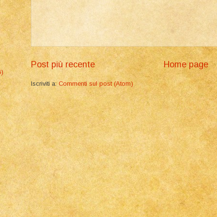
Post più recente
Home page
6)
Iscriviti a:
Commenti sul post (Atom)
]