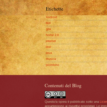
Etichette
Android
film
gita
home 2.0
internet
libri
linux
musica
piombino
Contenuti del Blog
Questo/a opera è pubblicato sotto una
Lice
appartengono ai rispettivi proprietari. Le im