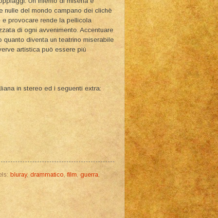
oppiaggi. Un inferno di miseria e
elle nulle del mondo campano dei clichè
e e provocare rende la pellicola
lizzata di ogni avvenimento. Accentuare
to quanto diventa un teatrino miserabile
verve artistica può essere più
liana in stereo ed i seguenti extra:
els:
bluray
,
drammatico
,
film
,
guerra
,