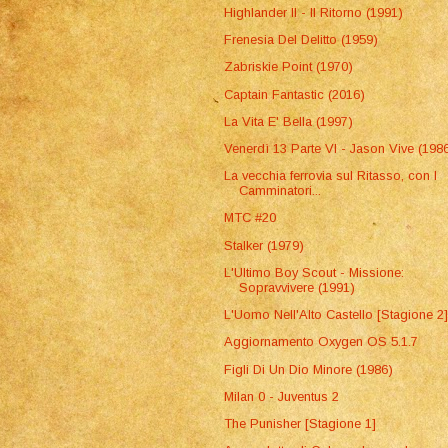
Highlander II - Il Ritorno (1991)
Frenesia Del Delitto (1959)
Zabriskie Point (1970)
Captain Fantastic (2016)
La Vita E' Bella (1997)
Venerdì 13 Parte VI - Jason Vive (198
La vecchia ferrovia sul Ritasso, con I
Camminatori...
MTC #20
Stalker (1979)
L'Ultimo Boy Scout - Missione:
Sopravvivere (1991)
L'Uomo Nell'Alto Castello [Stagione 2
Aggiornamento Oxygen OS 5.1.7
Figli Di Un Dio Minore (1986)
Milan 0 - Juventus 2
The Punisher [Stagione 1]