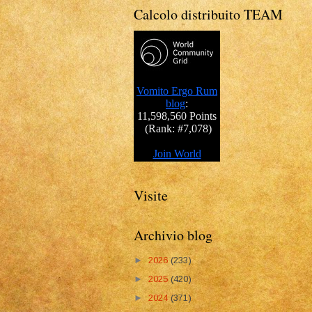
Calcolo distribuito TEAM
Visite
Archivio blog
►
2026
(233)
►
2025
(420)
►
2024
(371)