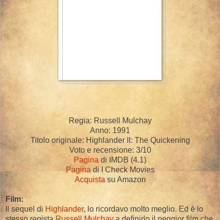
Regia: Russell Mulchay
Anno: 1991
Titolo originale: Highlander II: The Quickening
Voto e recensione: 3/10
Pagina
di IMDB (4.1)
Pagina
di I Check Movies
Acquista
su Amazon
Film:
Il sequel di
Highlander
, lo ricordavo molto meglio. Ed è lo
stesso regista
Russell Mulchay
a definirlo il peggior film che