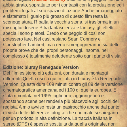
abbia girato, soprattutto per i contrasti con la produzione ed i
problemi legati al suo spazio di azione.Anche rimaneggiato
e sistemato il guaio più grosso di questo film resta la
sceneggiatura. Ribalta la vecchia storia, si trasforma in un
miscuglio di serie B tra fantascienza e fantasy, gli effetti
speciali sono pietosi. Credo che peggio di così non
potessero fare. Nel cast restano Sean Connery e
Christopher Lambert, ma credo si vergogneranno sia delle
proprie prove che dei propri personaggi. Insoma, nel
complesso è totalmente deludente sotto ogni punto di vista.
Edizione: bluray Renegade Version
Del film esistono più edizioni, con durata e montaggi
differenti. Quella uscita qui in Italia in bluray è la Renegade
Version. Questa dura 109 minuti contro gli 89 della versione
cinematografica americana ed i 100 di quella europea. E'
stata rimontata nel 1995 togliendo, aggiungendo e
spostando scene per renderla più piacevole agli occhi del
regista. A mio avviso resta un pastrocchio anche dal punto
di vista delle differenze fotografiche che male si spiegano
per un prodotto in alta definizione. La traccia italiana in
stereo (DTS) è spesso sostituita da quella originale, non