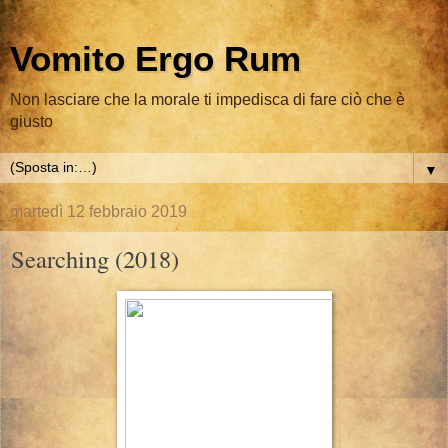
Vomito Ergo Rum
Non lasciare che la morale ti impedisca di fare ciò che è
giusto
▼
martedì 12 febbraio 2019
Searching (2018)