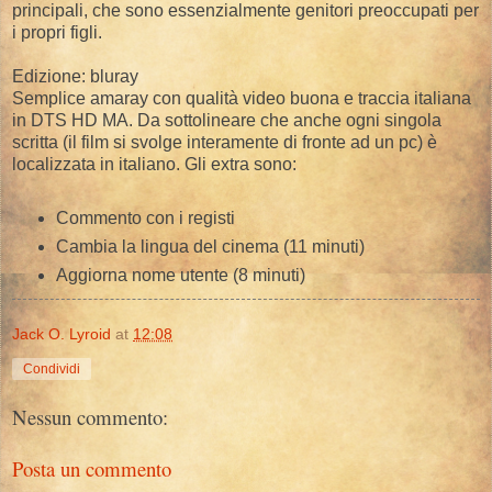
principali, che sono essenzialmente genitori preoccupati per
i propri figli.
Edizione: bluray
Semplice amaray con qualità video buona e traccia italiana
in DTS HD MA. Da sottolineare che anche ogni singola
scritta (il film si svolge interamente di fronte ad un pc) è
localizzata in italiano. Gli extra sono:
Commento con i registi
Cambia la lingua del cinema (11 minuti)
Aggiorna nome utente (8 minuti)
Jack O. Lyroid
at
12:08
Condividi
Nessun commento:
Posta un commento