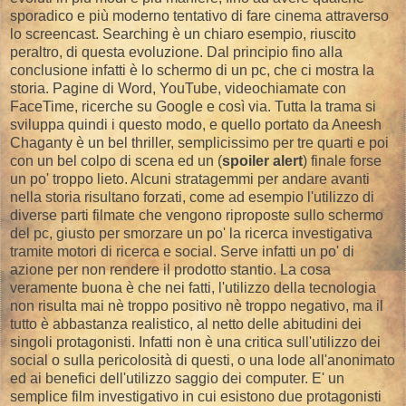
sporadico e più moderno tentativo di fare cinema attraverso
lo screencast. Searching è un chiaro esempio, riuscito
peraltro, di questa evoluzione. Dal principio fino alla
conclusione infatti è lo schermo di un pc, che ci mostra la
storia. Pagine di Word, YouTube, videochiamate con
FaceTime, ricerche su Google e così via. Tutta la trama si
sviluppa quindi i questo modo, e quello portato da Aneesh
Chaganty è un bel thriller, semplicissimo per tre quarti e poi
con un bel colpo di scena ed un (
spoiler alert
) finale forse
un po' troppo lieto. Alcuni stratagemmi per andare avanti
nella storia risultano forzati, come ad esempio l'utilizzo di
diverse parti filmate che vengono riproposte sullo schermo
del pc, giusto per smorzare un po' la ricerca investigativa
tramite motori di ricerca e social. Serve infatti un po' di
azione per non rendere il prodotto stantio. La cosa
veramente buona è che nei fatti, l'utilizzo della tecnologia
non risulta mai nè troppo positivo nè troppo negativo, ma il
tutto è abbastanza realistico, al netto delle abitudini dei
singoli protagonisti. Infatti non è una critica sull'utilizzo dei
social o sulla pericolosità di questi, o una lode all'anonimato
ed ai benefici dell'utilizzo saggio dei computer. E' un
semplice film investigativo in cui esistono due protagonisti