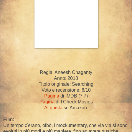
Regia: Aneesh Chaganty
Anno: 2018
Titolo originale: Searching
Voto e recensione: 6/10
Pagina
di IMDB (7.7)
Pagina
di I Check Movies
Acquista
su Amazon
Film:
Un tempo c'erano, oibò, i mockumentary, che via via si sono
evoluti in più modi e più maniere, fino ad avere qualche