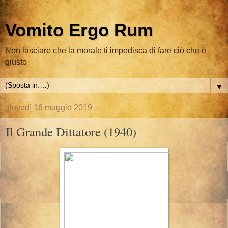
Vomito Ergo Rum
Non lasciare che la morale ti impedisca di fare ciò che è
giusto
▼
giovedì 16 maggio 2019
Il Grande Dittatore (1940)