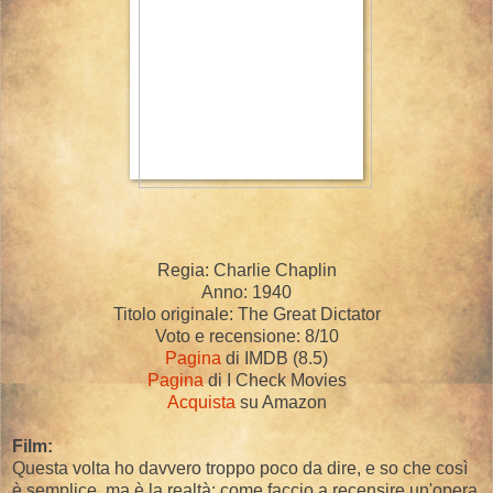
Regia: Charlie Chaplin
Anno: 1940
Titolo originale: The Great Dictator
Voto e recensione: 8/10
Pagina
di IMDB (8.5)
Pagina
di I Check Movies
Acquista
su Amazon
Film:
Questa volta ho davvero troppo poco da dire, e so che così
è semplice, ma è la realtà: come faccio a recensire un'opera