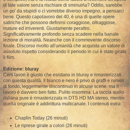
di tale valore senza rischiare di sminuirla? Oddio, sarebbe
un po' da stupidi o ci vorrebbe diverso impegno, a pensarci
bene. Questo capolavoro del 40, è una di quelle opere
satiriche che possono definirsi coraggiose, oltraggiose,
mature ed irriverenti. Giustamente peraltro.
Significativamente profondo senza scadere nella banale
lezione di moralità. Neanche con il commovente discorso
finale. Discorso rivolto all'umanità che acquista un valore di
assoluto rispetto considerando il periodo in cui è stato girato
il film.
Edizione: bluray
Certi lavori è giusto che esistano in bluray e rimasterizzati
con questa qualità. Il bianco e nero è privo di graffi e rumori
di fondo, leggermente discontinuo in alcune scene, ma il
lavoro è davvero ben fatto. Pulito insomma. La taccia audio
italiana pure è rimasterizzata in DTS HD MA stereo, mentre
quella originale è addirittura multicanale. I contenuti extra:
Chaplin Today (26 minuti)
Le riprese girate a colori (26 minuti)