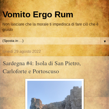
Vomito Ergo Rum
Non lasciare che la morale ti impedisca di fare ciò che è
giusto
▼
lunedì 29 agosto 2022
Sardegna #4: Isola di San Pietro,
Carloforte e Portoscuso