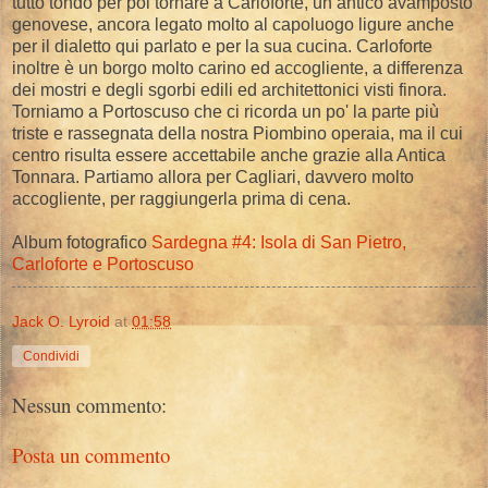
tutto tondo per poi tornare a Carloforte, un antico avamposto
genovese, ancora legato molto al capoluogo ligure anche
per il dialetto qui parlato e per la sua cucina. Carloforte
inoltre è un borgo molto carino ed accogliente, a differenza
dei mostri e degli sgorbi edili ed architettonici visti finora.
Torniamo a Portoscuso che ci ricorda un po' la parte più
triste e rassegnata della nostra Piombino operaia, ma il cui
centro risulta essere accettabile anche grazie alla Antica
Tonnara. Partiamo allora per Cagliari, davvero molto
accogliente, per raggiungerla prima di cena.
Album fotografico
Sardegna #4: Isola di San Pietro,
Carloforte e Portoscuso
Jack O. Lyroid
at
01:58
Condividi
Nessun commento:
Posta un commento