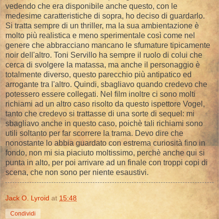
vedendo che era disponibile anche questo, con le
medesime caratteristiche di sopra, ho deciso di guardarlo.
Si tratta sempre di un thriller, ma la sua ambientazione è
molto più realistica e meno sperimentale così come nel
genere che abbracciano mancano le sfumature tipicamente
noir dell'altro. Toni Servillo ha sempre il ruolo di colui che
cerca di svolgere la matassa, ma anche il personaggio è
totalmente diverso, questo parecchio più antipatico ed
arrogante tra l'altro. Quindi, sbagliavo quando credevo che
potessero essere collegati. Nel film inoltre ci sono molti
richiami ad un altro caso risolto da questo ispettore Vogel,
tanto che credevo si trattasse di una sorte di sequel: mi
sbagliavo anche in questo caso, poichè tali richiami sono
utili soltanto per far scorrere la trama. Devo dire che
nonostante lo abbia guardato con estrema curiosità fino in
fondo, non mi sia piaciuto moltissimo, perchè anche qui si
punta in alto, per poi arrivare ad un finale con troppi copi di
scena, che non sono per niente esaustivi.
Jack O. Lyroid
at
15:48
Condividi