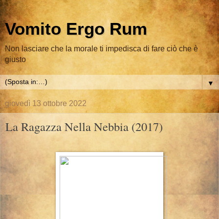
Vomito Ergo Rum
Non lasciare che la morale ti impedisca di fare ciò che è
giusto
▼
giovedì 13 ottobre 2022
La Ragazza Nella Nebbia (2017)