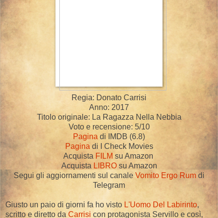
Regia: Donato Carrisi
Anno: 2017
Titolo originale: La Ragazza Nella Nebbia
Voto e recensione: 5/10
Pagina
di IMDB (6.8)
Pagina
di I Check Movies
Acquista
FILM
su Amazon
Acquista
LIBRO
su Amazon
Segui gli aggiornamenti sul canale
Vomito Ergo Rum
di
Telegram
Giusto un paio di giorni fa ho visto
L'Uomo Del Labirinto
,
scritto e diretto da
Carrisi
con protagonista Servillo e così,