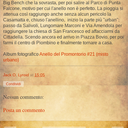
Big Bench che la sovrasta, per poi salire al Parco di Punta
Falcone, motivo per cui l'anello non è perfetto. La pioggia si
attenua così raggiungo anche senza alcun pericolo la
Casamatta e, chiuso l'anellino, inizio la parte più "urban":
passo da Salivoli, Lungomare Marconi e Via Amendola per
raggiungere la chiesa di San Francesco ed affacciarmi da
Cittadella. Scendo ancora ed arrivo in Piazza Bovio, per poi
farmi il centro di Piombino e finalmente tornare a casa.
Album fotografico
Anello del Promontorio #21 (misto
urbano)
Jack O. Lyroid
at
15:05
Condividi
Nessun commento:
Posta un commento