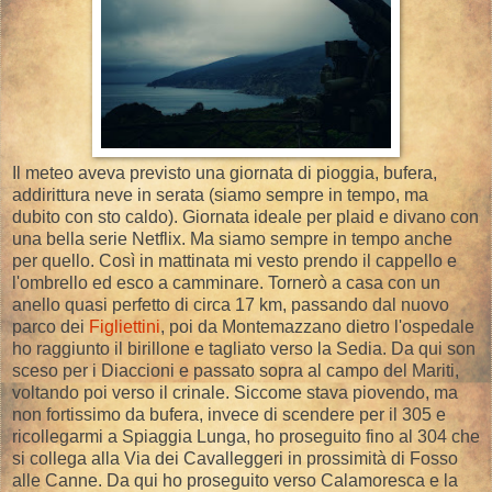
Il meteo aveva previsto una giornata di pioggia, bufera,
addirittura neve in serata (siamo sempre in tempo, ma
dubito con sto caldo). Giornata ideale per plaid e divano con
una bella serie Netflix. Ma siamo sempre in tempo anche
per quello. Così in mattinata mi vesto prendo il cappello e
l'ombrello ed esco a camminare. Tornerò a casa con un
anello quasi perfetto di circa 17 km, passando dal nuovo
parco dei
Figliettini
, poi da Montemazzano dietro l'ospedale
ho raggiunto il birillone e tagliato verso la Sedia. Da qui son
sceso per i Diaccioni e passato sopra al campo del Mariti,
voltando poi verso il crinale. Siccome stava piovendo, ma
non fortissimo da bufera, invece di scendere per il 305 e
ricollegarmi a Spiaggia Lunga, ho proseguito fino al 304 che
si collega alla Via dei Cavalleggeri in prossimità di Fosso
alle Canne. Da qui ho proseguito verso Calamoresca e la