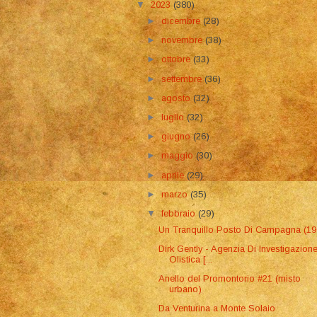
▼
2023
(380)
►
dicembre
(28)
►
novembre
(38)
►
ottobre
(33)
►
settembre
(36)
►
agosto
(32)
►
luglio
(32)
►
giugno
(26)
►
maggio
(30)
►
aprile
(29)
►
marzo
(35)
▼
febbraio
(29)
Un Tranquillo Posto Di Campagna (19
Dirk Gently - Agenzia Di Investigazion
Olistica [...
Anello del Promontorio #21 (misto
urbano)
Da Venturina a Monte Solaio