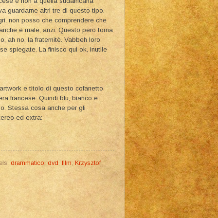
ancese e non a quella sudafricana
 guardarne altri tre di questo tipo.
legri, non posso che comprendere che
 neanche è male, anzi. Questo però torna
o, ah no, la fraternitè. Vabbeh loro
piegate. La finisco qui ok, inutile
twork e titolo di questo cofanetto
ra francese. Quindi blu, bianco e
sso. Stessa cosa anche per gli
tereo ed extra:
els:
drammatico
,
dvd
,
film
,
Krzysztof