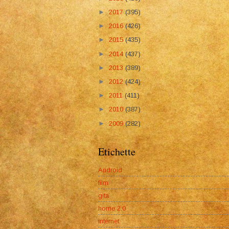
►
2017
(395)
►
2016
(426)
►
2015
(435)
►
2014
(437)
►
2013
(389)
►
2012
(424)
►
2011
(411)
►
2010
(387)
►
2009
(282)
Etichette
Android
film
gita
home 2.0
internet