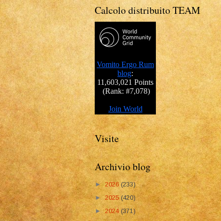
Calcolo distribuito TEAM
Visite
Archivio blog
►
2026
(233)
►
2025
(420)
►
2024
(371)