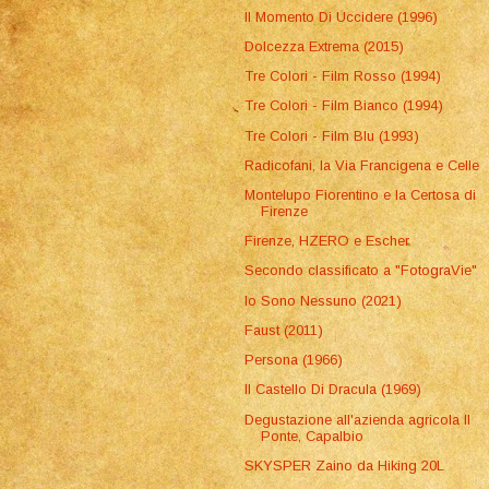
Il Momento Di Uccidere (1996)
Dolcezza Extrema (2015)
Tre Colori - Film Rosso (1994)
Tre Colori - Film Bianco (1994)
Tre Colori - Film Blu (1993)
Radicofani, la Via Francigena e Celle
Montelupo Fiorentino e la Certosa di
Firenze
Firenze, HZERO e Escher
Secondo classificato a "FotograVie"
Io Sono Nessuno (2021)
Faust (2011)
Persona (1966)
Il Castello Di Dracula (1969)
Degustazione all'azienda agricola Il
Ponte, Capalbio
SKYSPER Zaino da Hiking 20L