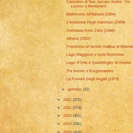
Cammino di San Jacopo #extra - Da
Livorno a Montenero
Matrimonio All'Italiana (1964)
L'Invasione Degli Astronazi (2009)
Germania Anno Zero (1948)
Athena (2022)
Populonia un lunedì mattina di febbra
Lago Maggiore e Isole Borromee
Lago d'Orta e Quadrifoglio di Ameno
Tra Invorio e Borgomanero
La Polvere Degli Angeli (1979)
►
gennaio
(32)
►
2022
(375)
►
2021
(374)
►
2020
(451)
►
2019
(381)
►
2018
(416)