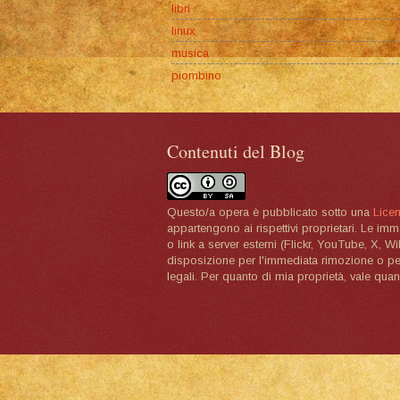
libri
linux
musica
piombino
Contenuti del Blog
Questo/a opera è pubblicato sotto una
Lice
appartengono ai rispettivi proprietari. Le im
o link a server esterni (Flickr, YouTube, X, W
disposizione per l'immediata rimozione o per 
legali. Per quanto di mia proprietà, vale quan