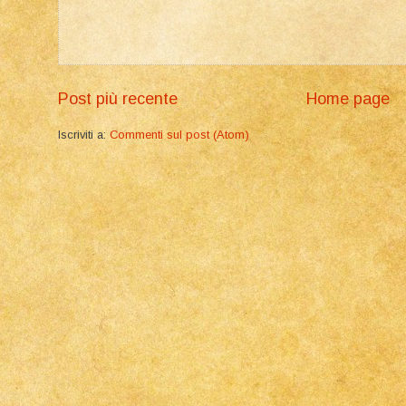
Post più recente
Home page
Iscriviti a:
Commenti sul post (Atom)