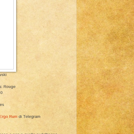
wski
rs: Rouge
10
ies
 Ergo Rum
di Telegram