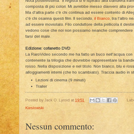
Nota positivissima: il regista si è ispirato alla bandiera fr
composta di più colori. Mi avrebbe messo davvero alla prova
Ma d'altra parte c'è chi continua ad essere contento di Al
c'è chi osanna questi film. Il secondo,
il Bianco
, tra l'altro
ad essere moviolato. Filo conduttore della pellicola il destin
vedono cose che noi non possiamo neanche comprendere se s
farsi del male.
Edizione: cofanetto DVD
La RaroVideo secondo me ha fatto un buco nell'acqua con ar
contenente la trilogia che dovrebbe rappresentare la bandie
rosso. Nella disposizione e nel titolo. Non bianco, blu e ro
alloggiamenti interni (che ho scambiato). Traccia audio in s
Lezioni di cinema (9 minuti)
Trailer
Posted by
Jack O. Lyroid
at
19:51
Lab
Kieslowski
Nessun commento: