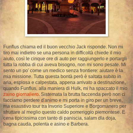
Funflus chiama ed il buon vecchio Jack risponde. Non mi
tiro mai indietro se una persona in difficoltà chiede il mio
aiuto, così le cinque ore di auto per raggiungerlo e portargli
tutta la robba di cui aveva bisogno, non mi sono pesate. Mi
sento un po' come un medico senza frontiere: aiutare è la
mia missione. Tutta questa bontà però è saltata subito in
aria, esplosa e calpestata, appena arrivato a destinazione,
quando Funflus, alla maniera di Hulk, mi ha spaccato il mio
zaino giornaliero
. Sistemata la brutta faccenda però non ci
facciamo perdere d'animo e mi porta in giro per un breve,
ma esaustivo tour tra Invorio Superiore e Borgomanero per
sfruttare al meglio questo caldo pomeriggio piemontese. E
cena tipicissima con tanto di paniscia, salam dla doja,
bagna cauda, polenta e asino e Barbera.