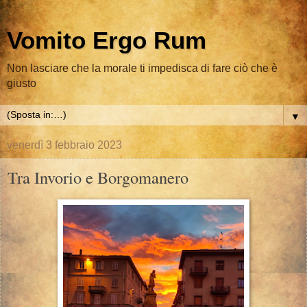
Vomito Ergo Rum
Non lasciare che la morale ti impedisca di fare ciò che è
giusto
▼
venerdì 3 febbraio 2023
Tra Invorio e Borgomanero