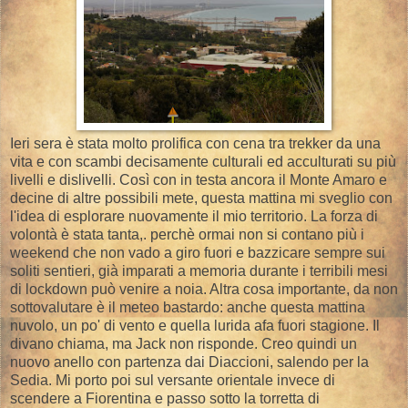
Ieri sera è stata molto prolifica con cena tra trekker da una
vita e con scambi decisamente culturali ed acculturati su più
livelli e dislivelli. Così con in testa ancora il Monte Amaro e
decine di altre possibili mete, questa mattina mi sveglio con
l'idea di esplorare nuovamente il mio territorio. La forza di
volontà è stata tanta,. perchè ormai non si contano più i
weekend che non vado a giro fuori e bazzicare sempre sui
soliti sentieri, già imparati a memoria durante i terribili mesi
di lockdown può venire a noia. Altra cosa importante, da non
sottovalutare è il meteo bastardo: anche questa mattina
nuvolo, un po' di vento e quella lurida afa fuori stagione. Il
divano chiama, ma Jack non risponde. Creo quindi un
nuovo anello con partenza dai Diaccioni, salendo per la
Sedia. Mi porto poi sul versante orientale invece di
scendere a Fiorentina e passo sotto la torretta di