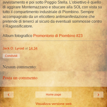
avvistamento e poi sotto Poggio Stella. L'obiettivo è quello
di aggirare Montemazzano e sbucare alla SOL con vista su
tutto il compartimento industriale di Piombino. Sempre
accompagnato da un elicottero antimanifestazione che
pretende di tenerci al sicuro da eventuali sommosse contro
il Ragassificatore.
Album fotografico
Promontorio di Piombino #23
Jack O. Lyroid
at
14:34
Condividi
Nessun commento:
Posta un commento
‹
›
Home page
Visualizza versione web