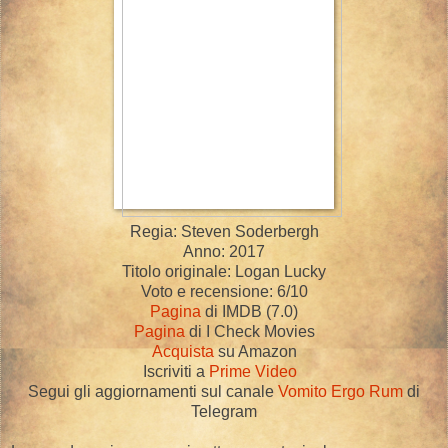
Regia: Steven Soderbergh
Anno: 2017
Titolo originale: Logan Lucky
Voto e recensione: 6/10
Pagina
di IMDB (7.0)
Pagina
di I Check Movies
Acquista
su Amazon
Iscriviti a
Prime Video
Segui gli aggiornamenti sul canale
Vomito Ergo Rum
di
Telegram