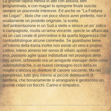
La grande rapina messa in atto con astuzia, ben
programmata, e con magari lo spiegone finale suscita
sempre un piacevole interesse. Ed anche se "La Fortuna
dei Logan" , titolo che con poco sforzo avrei preferito, non è
esattamente un prodotto originale, la scelta
dell'ambientazione in un Sud a stelle e strisce un po' zotico
e campagnolo, risulta un'arma vincente, specie se affiancata
da un cast corale di prim'ordine e da quella leggerezza che
contraddistingue alcune commedie. Se guardiamo bene
all'interno della trama inoltre non esiste un vero e proprio
cattivo, inteso almeno nel senso di villain, quindi i nostri
eroi, possono agire quasi indisturbati nel proseguo delle
loro azioni, schivando ora un arrogante manager delle corse
automobilistiche, o un nuovo compagno ricco della ex
moglie o ancora un direttore di carcere saccente. Ma nel
complesso, tutto gira intorno ai piccoli delinquenti di
periferia, che bonariamente si arrangiano e gestiscono un
grande colpo coi fiocchi. Carino e simpatico.