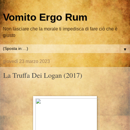
Vomito Ergo Rum
Non lasciare che la morale ti impedisca di fare ciò che è
giusto
▼
giovedì 23 marzo 2023
La Truffa Dei Logan (2017)