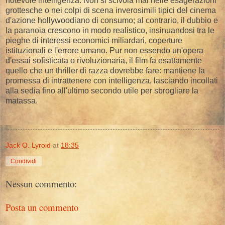
notevole intelligenza. Non si scivola mai nelle esagerazioni
grottesche o nei colpi di scena inverosimili tipici del cinema
d'azione hollywoodiano di consumo; al contrario, il dubbio e
la paranoia crescono in modo realistico, insinuandosi tra le
pieghe di interessi economici miliardari, coperture
istituzionali e l'errore umano. Pur non essendo un'opera
d'essai sofisticata o rivoluzionaria, il film fa esattamente
quello che un thriller di razza dovrebbe fare: mantiene la
promessa di intrattenere con intelligenza, lasciando incollati
alla sedia fino all'ultimo secondo utile per sbrogliare la
matassa.
Jack O. Lyroid
at
18:35
Condividi
Nessun commento:
Posta un commento