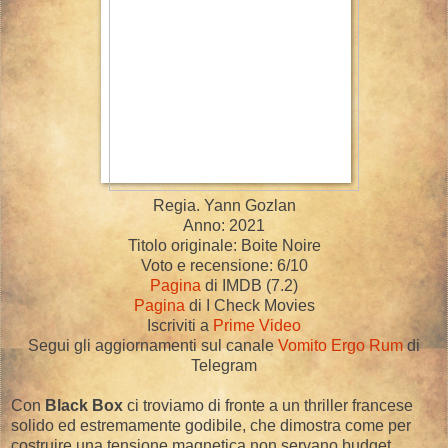
Regia. Yann Gozlan
Anno: 2021
Titolo originale: Boite Noire
Voto e recensione: 6/10
Pagina
di IMDB (7.2)
Pagina
di I Check Movies
Iscriviti a
Prime Video
Segui gli aggiornamenti sul canale
Vomito Ergo Rum
di
Telegram
Con
Black Box
ci troviamo di fronte a un thriller francese
solido ed estremamente godibile, che dimostra come per
costruire una tensione magnetica non servano budget