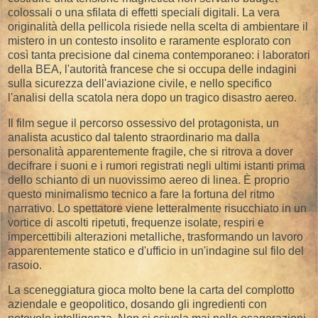
colossali o una sfilata di effetti speciali digitali. La vera
originalità della pellicola risiede nella scelta di ambientare il
mistero in un contesto insolito e raramente esplorato con
così tanta precisione dal cinema contemporaneo: i laboratori
della BEA, l'autorità francese che si occupa delle indagini
sulla sicurezza dell'aviazione civile, e nello specifico
l'analisi della scatola nera dopo un tragico disastro aereo.
​Il film segue il percorso ossessivo del protagonista, un
analista acustico dal talento straordinario ma dalla
personalità apparentemente fragile, che si ritrova a dover
decifrare i suoni e i rumori registrati negli ultimi istanti prima
dello schianto di un nuovissimo aereo di linea. È proprio
questo minimalismo tecnico a fare la fortuna del ritmo
narrativo. Lo spettatore viene letteralmente risucchiato in un
vortice di ascolti ripetuti, frequenze isolate, respiri e
impercettibili alterazioni metalliche, trasformando un lavoro
apparentemente statico e d'ufficio in un'indagine sul filo del
rasoio.
​La sceneggiatura gioca molto bene la carta del complotto
aziendale e geopolitico, dosando gli ingredienti con