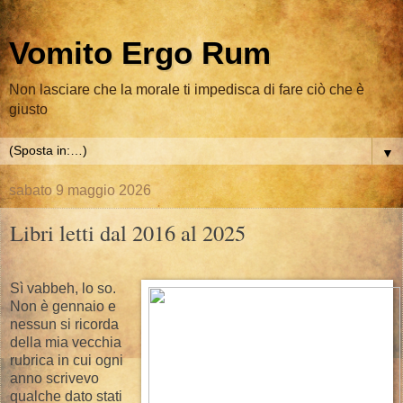
Vomito Ergo Rum
Non lasciare che la morale ti impedisca di fare ciò che è
giusto
▼
sabato 9 maggio 2026
Libri letti dal 2016 al 2025
Sì vabbeh, lo so.
Non è gennaio e
nessun si ricorda
della mia vecchia
rubrica in cui ogni
anno scrivevo
qualche dato stati