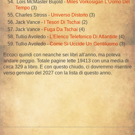
Lois McMaster Bujold -
Miles Vorkosigan L'Uomo Del
Tempo
(3)
Charles Stross -
Universo Distorto
(3)
Jack Vance -
I Tesori Di Tschai
(2)
Jack Vance -
Fuga Da Tschai
(4)
Tullio Avoledo -
L'Elenco Telefonico Di Atlantide
(4)
Tullio Avoledo -
Come Si Uccide Un Gentiluomo
(3)
Eccoci quindi con neanche sei libri all'anno, ma poteva
andare peggio. Totale pagine lette 19413 con una media di
circa 329 a libro. E con questo chiudo, ci dovremmo risentire
verso gennaio del 2027 con la lista di questo anno.