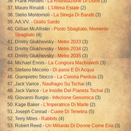
Frank Herbert -
La Rifondazione Di Dune
(3)
Mauro Rinaldi -
L'Ultima Estate
(2)
Stelio Montomoli -
La Strega Di Baratti
(3)
AA.VV. -
Giallo Sardo
Gillian McAllister -
Posto Sbagliato, Momento
Sbagliato
(4)
Dmitry Glukhovsky -
Metro 2033
(3)
Dmitry Glukhovsky -
Metro 2034
(2)
Dmitry Glukhovsky -
Metro 2035
(3)
Michael Ennis -
La Congiura Machiavelli
(3)
Stefano Mecorio -
Di passi E Di Acqua
Giampietro Stocco -
La Corona Perduta
(3)
Jack Vance .
Naufragio Su Tschai
(4)
Jack Vance -
Le Insidie Del Pianeta Tschai
(3)
Giovanni Burgio -
Infezione Genomica
(3)
Kage Baker -
L'Imperatrice Di Marte
(2)
Joseph Conrad -
Cuore Di Tenebra
(5)
Terry Miles -
Rabbits
(4)
Robert Reed -
Un Miliardo Di Donne Come Eva
(3)