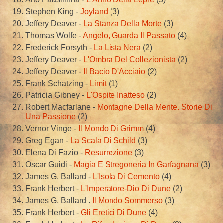
Stephen King -
Joyland
(3)
Jeffery Deaver -
La Stanza Della Morte
(3)
Thomas Wolfe -
Angelo, Guarda Il Passato
(4)
Frederick Forsyth -
La Lista Nera
(2)
Jeffery Deaver -
L'Ombra Del Collezionista
(2)
Jeffery Deaver -
Il Bacio D'Acciaio
(2)
Frank Schatzing -
Limit
(1)
Patricia Gibney -
L'Ospite Inatteso
(2)
Robert Macfarlane -
Montagne Della Mente. Storie Di
Una Passione
(2)
Vernor Vinge -
Il Mondo Di Grimm
(4)
Greg Egan -
La Scala Di Schild
(3)
Elena Di Fazio -
Resurrezione
(3)
Oscar Guidi -
Magia E Stregoneria In Garfagnana
(3)
James G. Ballard -
L'Isola Di Cemento
(4)
Frank Herbert -
L'Imperatore-Dio Di Dune
(2)
James G, Ballard .
Il Mondo Sommerso
(3)
Frank Herbert -
Gli Eretici Di Dune
(4)