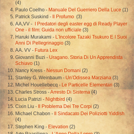
(4)
Paulo Coelho -
Manuale Del Guerriero Della Luce
(1)
Patrick Suskind -
Il Profumo
(3)
AA,VV -
I Predatori degli easter egg di Ready Player
One - il film: Guida non ufficiale
(3)
Haruki Murakami -
L'Incolore Tazaki Tsukuro E I Suoi
Anni Di Pellegrinaggio
(3)
AA. VV -
Futura Lex
Giovanni Buzi -
Uragano. Storia Di Un Apprendista
Schiavo
(1)
Nancy Kress -
Nessun Domani
(2)
Stanley G. Weinbaum -
Un'Odissea Marziana
(3)
Michel Houellebecq -
Le Particelle Elementari
(3)
Charles Stross -
Arresto Di Sistema
(4)
Lucia Patrizi -
Nightbird
(4)
Cixin Liu -
Il Problema Dei Tre Corpi
(2)
Michael Chabon -
Il Sindacato Dei Poliziotti Yiddish
(4)
Stephen King -
Elevation
(2)
Arto Paasilinna -
L'Anno Della Lepre
(3)