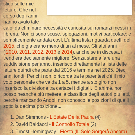
stico sulle mie
letture. Che nel
corso degli anni
hanno avuto tale
calo, da eliminare necessità e curiosità sui romanzi messi in
libreria. Non ci sono scuse, spiegazioni, motivi particolare: è
semplicemente andata così. L'ultima lista riguarda quelli del
2015
, che già erano meno di un al mese. Gli altri anni
(
2010
,
2011
,
2012
,
2013
e
2014
), anche se in discesa, il
trend era decisamente migliore. Senza stare a fare una
suddivisione per anno, inserisco direttamente la lista delle
letture quindi che parte dal 2016 e termina nel 2025. Dieci
anni tondi. Per chi non lo ricorda tra le parentesi c'è il mio
voto personale che va da 1 a 5, mentre a sto giro non
inserisco la divisione tra cartacei i digitali. E ahimè, non
posso neanche più mettere la classifica degli autori più letti,
perchè mancando Anobii non conosco le posizioni di quelli
sotto la decima posizione...
Dan Simmons -
L'Estate Della Paura
(4)
David Baldacci -
Il Controllo Totale
(2)
Ernest Hemingway -
Fiesta (IL Sole Sorgerà Ancora)