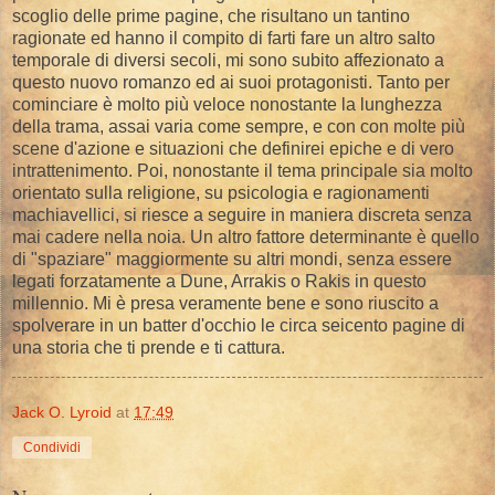
scoglio delle prime pagine, che risultano un tantino
ragionate ed hanno il compito di farti fare un altro salto
temporale di diversi secoli, mi sono subito affezionato a
questo nuovo romanzo ed ai suoi protagonisti. Tanto per
cominciare è molto più veloce nonostante la lunghezza
della trama, assai varia come sempre, e con con molte più
scene d'azione e situazioni che definirei epiche e di vero
intrattenimento. Poi, nonostante il tema principale sia molto
orientato sulla religione, su psicologia e ragionamenti
machiavellici, si riesce a seguire in maniera discreta senza
mai cadere nella noia. Un altro fattore determinante è quello
di "spaziare" maggiormente su altri mondi, senza essere
legati forzatamente a Dune, Arrakis o Rakis in questo
millennio. Mi è presa veramente bene e sono riuscito a
spolverare in un batter d'occhio le circa seicento pagine di
una storia che ti prende e ti cattura.
Jack O. Lyroid
at
17:49
Condividi