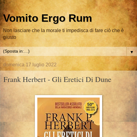
Vomito Ergo Rum
Non lasciare che la morale ti impedisca di fare ciò che è
giusto
▼
domenica 17 luglio 2022
Frank Herbert - Gli Eretici Di Dune