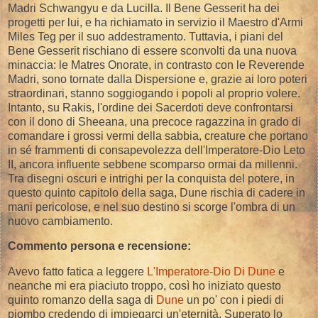
Madri Schwangyu e da Lucilla. Il Bene Gesserit ha dei
progetti per lui, e ha richiamato in servizio il Maestro d'Armi
Miles Teg per il suo addestramento. Tuttavia, i piani del
Bene Gesserit rischiano di essere sconvolti da una nuova
minaccia: le Matres Onorate, in contrasto con le Reverende
Madri, sono tornate dalla Dispersione e, grazie ai loro poteri
straordinari, stanno soggiogando i popoli al proprio volere.
Intanto, su Rakis, l'ordine dei Sacerdoti deve confrontarsi
con il dono di Sheeana, una precoce ragazzina in grado di
comandare i grossi vermi della sabbia, creature che portano
in sé frammenti di consapevolezza dell'Imperatore-Dio Leto
II, ancora influente sebbene scomparso ormai da millenni.
Tra disegni oscuri e intrighi per la conquista del potere, in
questo quinto capitolo della saga, Dune rischia di cadere in
mani pericolose, e nel suo destino si scorge l'ombra di un
nuovo cambiamento.
Commento persona e recensione:
Avevo fatto fatica a leggere
L'Imperatore-Dio Di Dune
e
neanche mi era piaciuto troppo, così ho iniziato questo
quinto romanzo della saga di
Dune
un po' con i piedi di
piombo credendo di impiegarci un'eternità. Superato lo