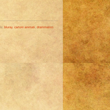
ls:
bluray
,
cartoni animati
,
drammatico
,