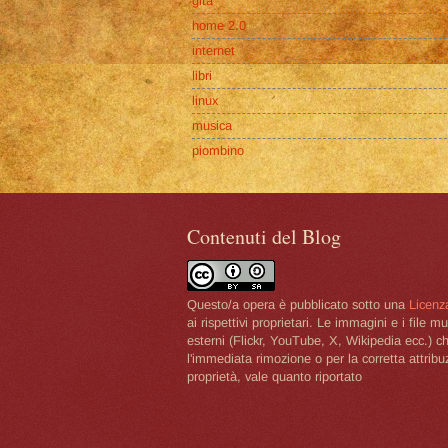
gita
home 2.0
internet
libri
linux
musica
piombino
Contenuti del Blog
Questo/a opera è pubblicato sotto una
Licenz
ai rispettivi proprietari. Le immagini e i file
esterni (Flickr, YouTube, X, Wikipedia ecc.) ch
l'immediata rimozione o per la corretta attrib
proprietà, vale quanto riportato