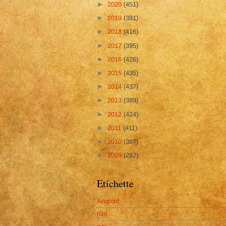
►
2020
(451)
►
2019
(381)
►
2018
(416)
►
2017
(395)
►
2016
(426)
►
2015
(435)
►
2014
(437)
►
2013
(389)
►
2012
(424)
►
2011
(411)
►
2010
(387)
►
2009
(282)
Etichette
Android
film