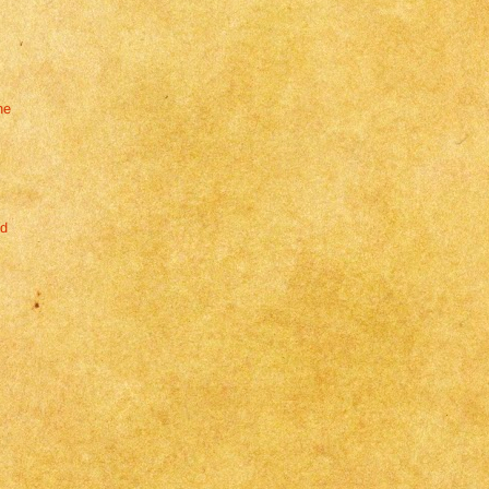
ne
ld