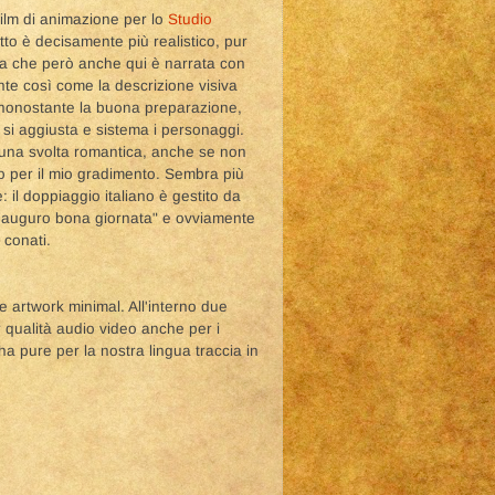
film di animazione per lo
Studio
tto è decisamente più realistico, pur
a che però anche qui è narrata con
nte così come la descrizione visiva
 nonostante la buona preparazione,
 si aggiusta e sistema i personaggi.
e una svolta romantica, anche se non
o per il mio gradimento. Sembra più
e: il doppiaggio italiano è gestito da
, auguro bona giornata" e ovviamente
 conati.
 artwork minimal. All'interno due
 qualità audio video anche per i
a pure per la nostra lingua traccia in