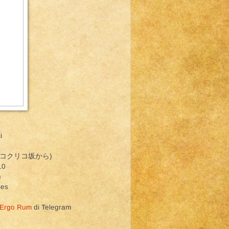
i
コクリコ坂から
)
10
)
ies
 Ergo Rum
di Telegram