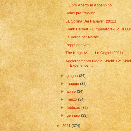
Il Libro Aperto in Appennino
Relax pre trekking
La Collina Dei Papaveri (2011)
Frank Herbert - L'Imperatore-Dio Di Du
La Verna per Natale
Poppi per Natale
The King's Man - Le Origini (2021)
Aggiornamento Nvidia Shield TV: Shie
Experience ...
►
giugno
(24)
►
maggio
(32)
►
aprile
(34)
►
marzo
(34)
►
febbraio
(35)
►
gennaio
(33)
►
2021
(374)