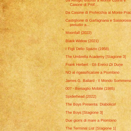
Da Rifugio Battisti a Monte Cusna e
Casone di Prof...
Da Casone di Profecchia al Monte Pra
Castiglione di Garfagnana e Sassoross
preludio a...
Moonfall (2022)
Black Widow (2021)
I Figli Dello Spazio (1958)
The Umbrella Academy [Stagione 3]
Frank Herbert - Gli Eretici Di Dune
NO al rigassificatore a Piombino
James G. Ballard - Il Mondo Sommers
007 - Bersaglio Mobile (1985)
Spiderhead (2022)
The Boys Presenta: Diabolico!
The Boys [Stagione 3]
Due giorni di mare a Piombino
The Terminal List [Stagione 1]