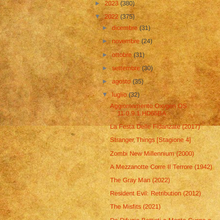
►
2023
(380)
▼
2022
(375)
►
dicembre
(31)
►
novembre
(24)
►
ottobre
(31)
►
settembre
(30)
►
agosto
(35)
▼
luglio
(32)
Aggiornamento Oxygen OS
11.0.9.1.HD65BA
La Festa Delle Fidanzate (2017)
Stranger Things [Stagione 4]
Zombi New Millennium (2000)
A Mezzanotte Corre Il Terrore (1942)
The Gray Man (2022)
Resident Evil: Retribution (2012)
The Misfits (2021)