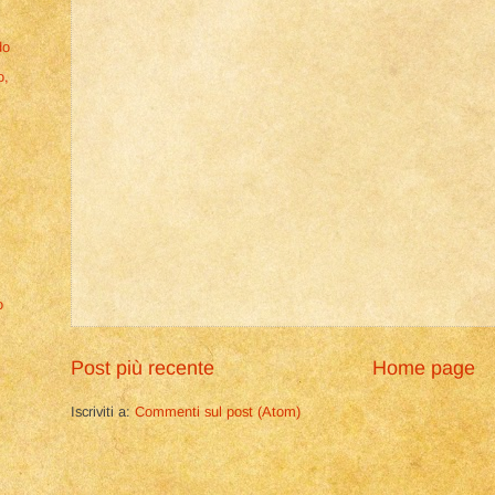
do
o,
o
Post più recente
Home page
Iscriviti a:
Commenti sul post (Atom)