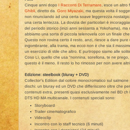
Cinque anni dopo
I Racconti Di Terramare
, esce un altro 
Ghibli
, diretto da
Goro Miyazaki
, ma questa volta il sogge
non rinunciando ad una certa soave leggerezza nostalgic
una certa lentezza. La dovizia dei particolari è incoraggia
del periodo storico (inizi anni sessanta a Yokohama), ma
abbiamo una sorta di piccola telenovela con un finale che
Questo non rovina certo il resto, anzi, riesce a dare pur
ingombrante, alla trama, ma ecco non è che sia il massim
un esercizio di stile che altro. E purtroppo siamo alle solit
Coso Lì, quello che usa "nonnina, sorellona, te ne prego
questo è il meno. Il resto lo ho rimosso per non avere altri
Edizione: steelbook (bluray + DVD)
Collector's Edition dal colore monocromatico sul salmone e
dischi: un bluray ed un DVD che differiscono oltre che per
contenuti extra, presenti quasi esclusivamente nel BD ch h
DTS HD MA multicanale. I contenuti speciali sono:
Storyboard
Trailer cinematografico
Videoclip
Incontro con lo staff tecnico (6 minuti)