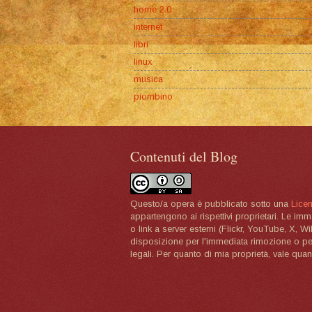
home 2.0
internet
libri
linux
musica
piombino
Contenuti del Blog
Questo/a opera è pubblicato sotto una
Lice
appartengono ai rispettivi proprietari. Le im
o link a server esterni (Flickr, YouTube, X, W
disposizione per l'immediata rimozione o per 
legali. Per quanto di mia proprietà, vale quan