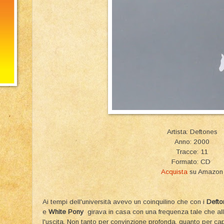
Artista: Deftones
Anno: 2000
Tracce: 11
Formato: CD
Acquista
su Amazon
Ai tempi dell'università avevo un coinquilino che con i
Defto
e
White Pony
girava in casa con una frequenza tale che all
l'uscita. Non tanto per convinzione profonda, quanto per ca