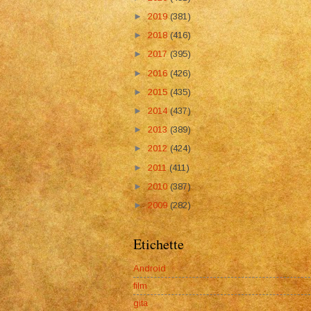
►
2019
(381)
►
2018
(416)
►
2017
(395)
►
2016
(426)
►
2015
(435)
►
2014
(437)
►
2013
(389)
►
2012
(424)
►
2011
(411)
►
2010
(387)
►
2009
(282)
Etichette
Android
film
gita