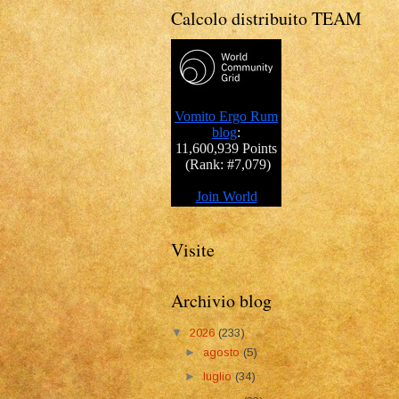
Calcolo distribuito TEAM
Visite
Archivio blog
▼
2026
(233)
►
agosto
(5)
►
luglio
(34)