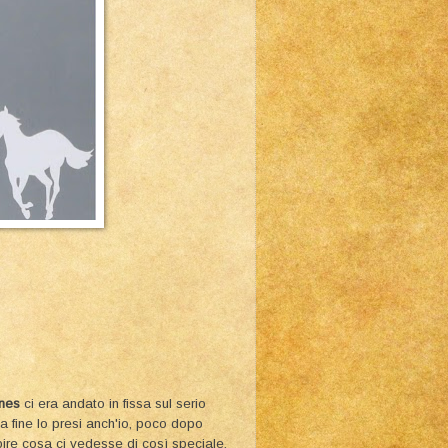
nes
ci era andato in fissa sul serio
a fine lo presi anch'io, poco dopo
pire cosa ci vedesse di così speciale.