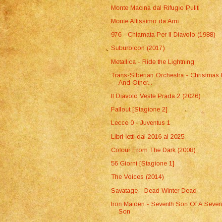
Monte Macina dal Rifugio Puliti
Monte Altissimo da Arni
976 - Chiamata Per Il Diavolo (1988)
Suburbicon (2017)
Metallica - Ride the Lightning
Trans-Siberian Orchestra - Christmas
And Other...
Il Diavolo Veste Prada 2 (2026)
Fallout [Stagione 2]
Lecce 0 - Juventus 1
Libri letti dal 2016 al 2025
Colour From The Dark (2008)
56 Giorni [Stagione 1]
The Voices (2014)
Savatage - Dead Winter Dead
Iron Maiden - Seventh Son Of A Seven
Son