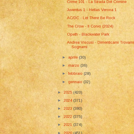
Crime 101 - La Strada Del Crimine
Juventus 1 - Hellas Verona 1
AC/DC - Let There Be Rock
The Crow - Il Corvo (2024)
Opeth - Blackwater Park
Andrea Viscusi - Dimenticami Trovam
Sognami
►
aprile
(30)
►
marzo
(36)
►
febbraio
(28)
►
gennaio
(32)
►
2025
(420)
►
2024
(371)
►
2023
(380)
►
2022
(375)
►
2021
(374)
►
2020
(451)