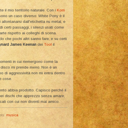
il mio territorio naturale. Con i
Korn
sono un caso diverso: White Pony è il
allontanarsi dall'etichetta nu metal, e
 di certi passaggi, i silenzi usati come
rte rispetto ai colleghi di scena.
do che pochi altri sanno fare, e su certi
ynard James Keenan
dei
Tool
il
momenti in cui riemergono come la
 il disco mi prende meno. Non è un
po di aggressività non mi entra dentro
e cose.
ento abbia prodotto. Capisco perché il
quei dischi che apprezzo senza amare,
ucati con cui non diventi mai amico.
els:
musica