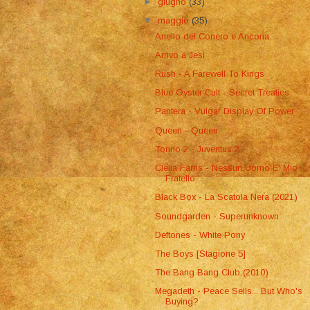
►
giugno
(33)
▼
maggio
(35)
Anello del Conero e Ancona
Arrivo a Jesi
Rush - A Farewell To Kings
Blue Oyster Cult - Secret Treaties
Pantera - Vulgar Display Of Power
Queen - Queen
Torino 2 - Juventus 2
Clelia Farris - Nessun Uomo E' Mio
Fratello
Black Box - La Scatola Nera (2021)
Soundgarden - Superunknown
Deftones - White Pony
The Boys [Stagione 5]
The Bang Bang Club (2010)
Megadeth - Peace Sells... But Who's
Buying?