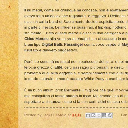
Il nu metal, come sa chiunque mi conosca, non è esattamente 
avevo fatto un'eccezione ragionata e reggeva. I Deftones 
disco in cui la band di Sacramento decide esplicitamente di 
in parte ci riesce. Le influenze quasi rap, il trip-hop notturno
strumento... Tutto questo mette il disco in una categoria a pa
Chino Moreno
alla voce sa alternare l'urlo al sussurro in mo
brani tipo
Digital Bath
,
Passenger
con la voce ospite di
Ma
risultato è davvero suggestivo.
Però. Le sonorità nu metal non spariscono del tutto, e nei 
ferocia grezza di
Elite
, certi passaggi più pesanti e diretti,
problema di qualità oggettiva: è semplicemente che quel ti
in modo naturale, e non è bastato White Pony a cambiare l
È un buon album, probabilmente il migliore che quel movim
mio coinquilino ci fosse andato in fissa. Ma rimane uno di 
rispettato a distanza, come si fa con certi vicini di casa ed
Posted by
Jack O. Lyroid
at
09:00
Lab