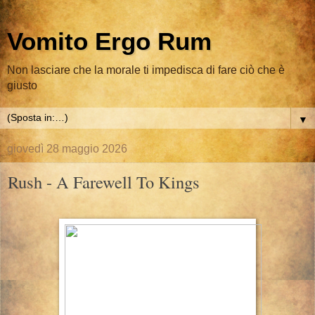
Vomito Ergo Rum
Non lasciare che la morale ti impedisca di fare ciò che è
giusto
▼
giovedì 28 maggio 2026
Rush - A Farewell To Kings