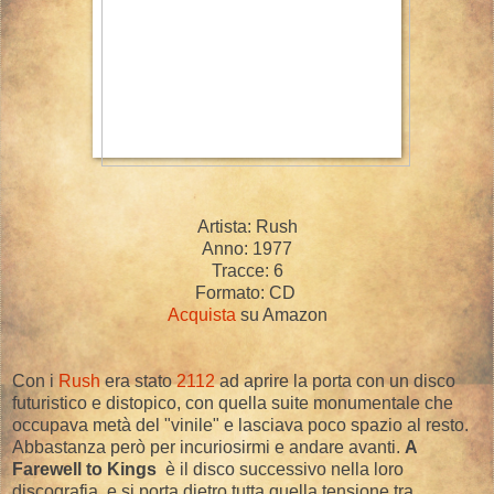
Artista: Rush
Anno: 1977
Tracce: 6
Formato: CD
Acquista
su Amazon
Con i
Rush
era stato
2112
ad aprire la porta con un disco
futuristico e distopico, con quella suite monumentale che
occupava metà del "vinile" e lasciava poco spazio al resto.
Abbastanza però per incuriosirmi e andare avanti.
A
Farewell to Kings
è il disco successivo nella loro
discografia, e si porta dietro tutta quella tensione tra