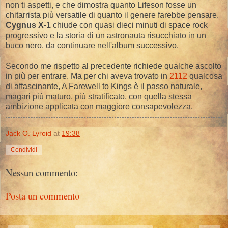
non ti aspetti, e che dimostra quanto Lifeson fosse un
chitarrista più versatile di quanto il genere farebbe pensare.
Cygnus X-1
chiude con quasi dieci minuti di space rock
progressivo e la storia di un astronauta risucchiato in un
buco nero, da continuare nell'album successivo.
Secondo me rispetto al precedente richiede qualche ascolto
in più per entrare. Ma per chi aveva trovato in
2112
qualcosa
di affascinante, A Farewell to Kings è il passo naturale,
magari più maturo, più stratificato, con quella stessa
ambizione applicata con maggiore consapevolezza.
Jack O. Lyroid
at
19:38
Condividi
Nessun commento:
Posta un commento