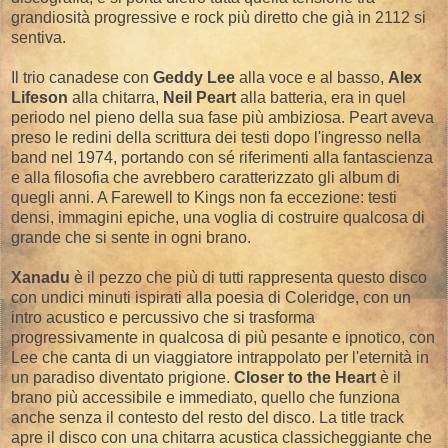
grandiosità progressive e rock più diretto che già in 2112 si
sentiva.
Il trio canadese con
Geddy Lee
alla voce e al basso,
Alex
Lifeson
alla chitarra,
Neil Peart
alla batteria, era in quel
periodo nel pieno della sua fase più ambiziosa. Peart aveva
preso le redini della scrittura dei testi dopo l'ingresso nella
band nel 1974, portando con sé riferimenti alla fantascienza
e alla filosofia che avrebbero caratterizzato gli album di
quegli anni. A Farewell to Kings non fa eccezione: testi
densi, immagini epiche, una voglia di costruire qualcosa di
grande che si sente in ogni brano.
Xanadu
è il pezzo che più di tutti rappresenta questo disco
con undici minuti ispirati alla poesia di Coleridge, con un
intro acustico e percussivo che si trasforma
progressivamente in qualcosa di più pesante e ipnotico, con
Lee che canta di un viaggiatore intrappolato per l'eternità in
un paradiso diventato prigione.
Closer to the Heart
è il
brano più accessibile e immediato, quello che funziona
anche senza il contesto del resto del disco. La title track
apre il disco con una chitarra acustica classicheggiante che