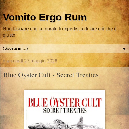
Vomito Ergo Rum
Non lasciare che la morale ti impedisca di fare ciò che è
giusto
▼
mercoledì 27 maggio 2026
Blue Oyster Cult - Secret Treaties