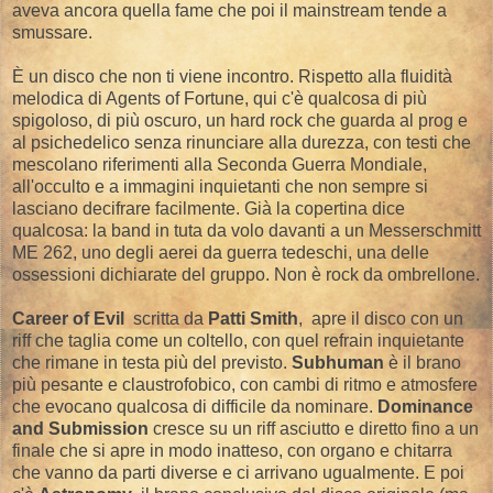
aveva ancora quella fame che poi il mainstream tende a
smussare.
È un disco che non ti viene incontro. Rispetto alla fluidità
melodica di Agents of Fortune, qui c'è qualcosa di più
spigoloso, di più oscuro, un hard rock che guarda al prog e
al psichedelico senza rinunciare alla durezza, con testi che
mescolano riferimenti alla Seconda Guerra Mondiale,
all'occulto e a immagini inquietanti che non sempre si
lasciano decifrare facilmente. Già la copertina dice
qualcosa: la band in tuta da volo davanti a un Messerschmitt
ME 262, uno degli aerei da guerra tedeschi, una delle
ossessioni dichiarate del gruppo. Non è rock da ombrellone.
Career of Evil
scritta da
Patti Smith
, apre il disco con un
riff che taglia come un coltello, con quel refrain inquietante
che rimane in testa più del previsto.
Subhuman
è il brano
più pesante e claustrofobico, con cambi di ritmo e atmosfere
che evocano qualcosa di difficile da nominare.
Dominance
and Submission
cresce su un riff asciutto e diretto fino a un
finale che si apre in modo inatteso, con organo e chitarra
che vanno da parti diverse e ci arrivano ugualmente. E poi