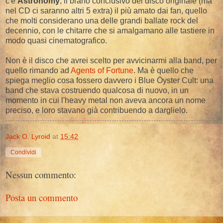
c'è
Astronomy
, il brano conclusivo del disco originale (ma
nel CD ci saranno altri 5 extra) il più amato dai fan, quello
che molti considerano una delle grandi ballate rock del
decennio, con le chitarre che si amalgamano alle tastiere in
modo quasi cinematografico.
Non è il disco che avrei scelto per avvicinarmi alla band, per
quello rimando ad
Agents of Fortune
. Ma è quello che
spiega meglio cosa fossero davvero i Blue Öyster Cult: una
band che stava costruendo qualcosa di nuovo, in un
momento in cui l'heavy metal non aveva ancora un nome
preciso, e loro stavano già contribuendo a darglielo.
Jack O. Lyroid
at
15:42
Condividi
Nessun commento:
Posta un commento