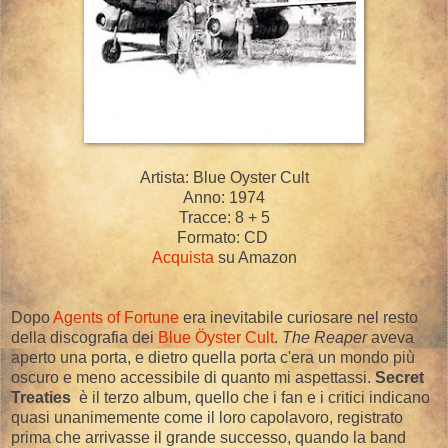
Artista: Blue Oyster Cult
Anno: 1974
Tracce: 8 + 5
Formato: CD
Acquista
su Amazon
Dopo
Agents of Fortune
era inevitabile curiosare nel resto
della discografia dei
Blue Öyster Cult
.
The Reaper
aveva
aperto una porta, e dietro quella porta c'era un mondo più
oscuro e meno accessibile di quanto mi aspettassi.
Secret
Treaties
è il terzo album, quello che i fan e i critici indicano
quasi unanimemente come il loro capolavoro, registrato
prima che arrivasse il grande successo, quando la band