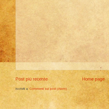
Post più recente
Home page
Iscriviti a:
Commenti sul post (Atom)