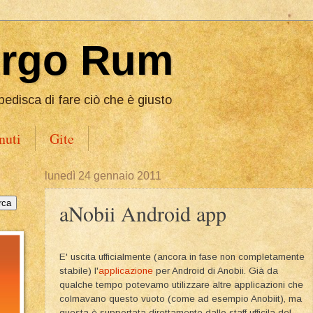
Ergo Rum
pedisca di fare ciò che è giusto
nuti
Gite
lunedì 24 gennaio 2011
aNobii Android app
E' uscita ufficialmente (ancora in fase non completamente
stabile) l'
applicazione
per Android di Anobii. Già da
qualche tempo potevamo utilizzare altre applicazioni che
colmavano questo vuoto (come ad esempio Anobiit), ma
questa è supportata direttamente dallo staff ufficila del