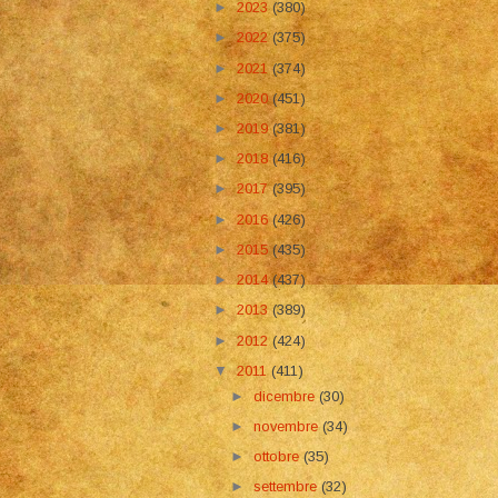
►
2023
(380)
►
2022
(375)
►
2021
(374)
►
2020
(451)
►
2019
(381)
►
2018
(416)
►
2017
(395)
►
2016
(426)
►
2015
(435)
►
2014
(437)
►
2013
(389)
►
2012
(424)
▼
2011
(411)
►
dicembre
(30)
►
novembre
(34)
►
ottobre
(35)
►
settembre
(32)