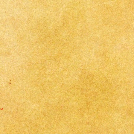
ghi
le