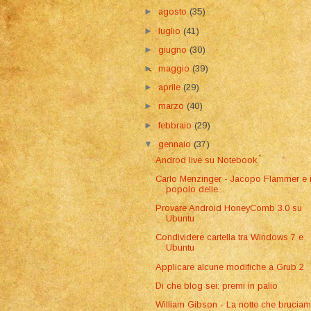
►
agosto
(35)
►
luglio
(41)
►
giugno
(30)
►
maggio
(39)
►
aprile
(29)
►
marzo
(40)
►
febbraio
(29)
▼
gennaio
(37)
Androd live su Notebook
Carlo Menzinger - Jacopo Flammer e i
popolo delle...
Provare Android HoneyComb 3.0 su
Ubuntu
Condividere cartella tra Windows 7 e
Ubuntu
Applicare alcune modifiche a Grub 2
Di che blog sei: premi in palio
William Gibson - La notte che bruci