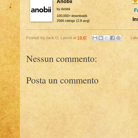
Anobii
by Anobii
F
100,000+ downloads
In
2566 ratings (2.8 avg)
Posted by
Jack O. Lyroid
at
19:47
Lab
Nessun commento:
Posta un commento