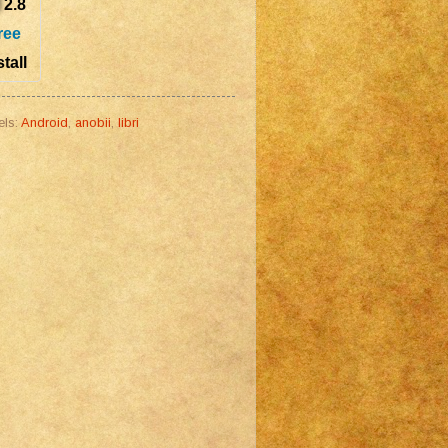
2.8
ree
stall
els:
Android
,
anobii
,
libri