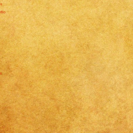
es
filo
7
a