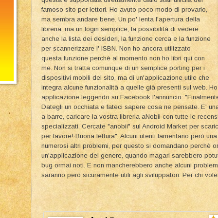
famoso sito per lettori. Ho avuto poco modo di provarlo,
ma sembra andare bene. Un po' lenta l'apertura della
libreria, ma un login semplice, la possibilità di vedere
anche la lista dei desideri, la funzione cerca e la funzione
per scannerizzare l' ISBN. Non ho ancora utilizzato
questa funzione perchè al momento non ho libri qui con
me. Non si tratta comunque di un semplice porting per i
dispositivi mobili del sito, ma di un'applicazione utile che
integra alcune funzionalità a quelle già presenti sul web. 
applicazione leggendo su Facebook l'annuncio: "Finalmente 
Dategli un occhiata e fateci sapere cosa ne pensate. E' un
a barre, caricare la vostra libreria aNobii con tutte le recen
specializzati. Cercate "anobii" sul Android Market per scari
per favore! Buona lettura". Alcuni utenti lamentano però un
numerosi altri problemi, per questo si domandano perchè or
un'applicazione del genere, quando magari sarebbero potut
bug ormai noti. E non mancherebbero anche alcuni problemi 
saranno però sicuramente utili agli sviluppatori. Per chi vole