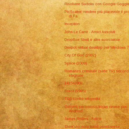
Risolvere Sudoku con Google Goggl
PicScatter: rendere più piacevole il pro
di Fa...
Inception
John Le Carrè - Amici Assoluti
DropBox Shell e altre scorciatoie
Dexpot: virtual desktop per Windows 
City Of God (2002)
Splice (2009)
Romanzo criminale (serie TV) second
stagione
241543903
Brazil (1985)
TG5 contro wikipedia
Geinimi: pericoloso trojan cinese per
Android
James Rollins - Artico
Think'ulo: nota band piombinese