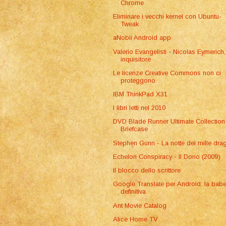
Chrome
Eliminare i vecchi kernel con Ubuntu-
Tweak
aNobii Android app
Valerio Evangelisti - Nicolas Eymerich,
inquisitore
Le licenze Creative Commons non ci
proteggono
IBM ThinkPad X31
I libri letti nel 2010
DVD Blade Runner Ultimate Collection
Briefcase
Stephen Gunn - La notte dei mille dra
Echelon Conspiracy - Il Dono (2009)
Il blocco dello scrittore
Google Translate per Android: la babe
definitiva
Ant Movie Catalog
Alice Home TV