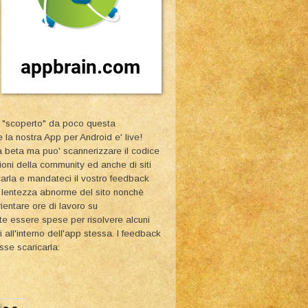
Ho "scoperto" da poco questa
la nostra App per Android e' live!
a beta ma puo' scannerizzare il codice
sioni della community ed anche di siti
carla e mandateci il vostro feedback
a lentezza abnorme del sito nonchè
ientare ore di lavoro su
e essere spese per risolvere alcuni
all'interno dell'app stessa. I feedback
sse scaricarla: