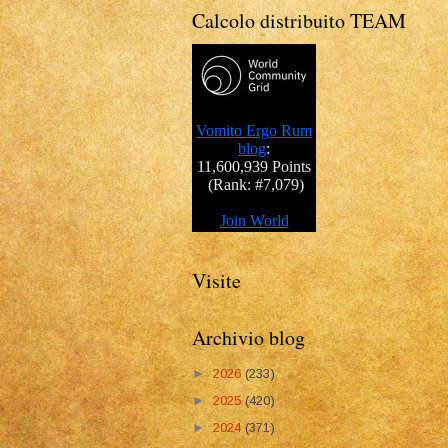
Calcolo distribuito TEAM
Visite
Archivio blog
►
2026
(233)
►
2025
(420)
►
2024
(371)