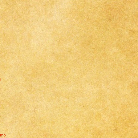
l
ammo