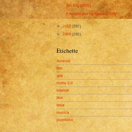
Sin City (2005)
Il mondo dei replicanti (2009)
►
2010
(387)
►
2009
(282)
Etichette
Android
film
gita
home 2.0
internet
libri
linux
musica
piombino