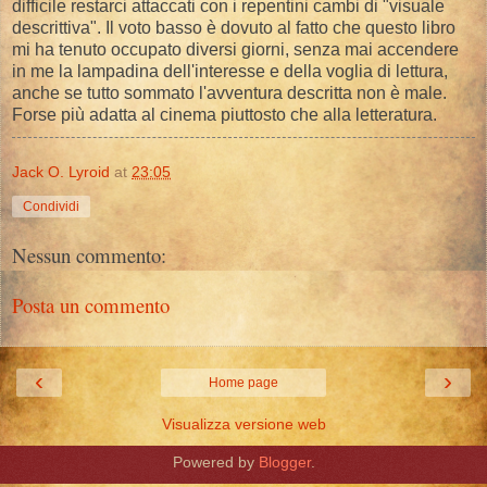
difficile restarci attaccati con i repentini cambi di "visuale
descrittiva". Il voto basso è dovuto al fatto che questo libro
mi ha tenuto occupato diversi giorni, senza mai accendere
in me la lampadina dell'interesse e della voglia di lettura,
anche se tutto sommato l'avventura descritta non è male.
Forse più adatta al cinema piuttosto che alla letteratura.
Jack O. Lyroid
at
23:05
Condividi
Nessun commento:
Posta un commento
‹
›
Home page
Visualizza versione web
Powered by
Blogger
.