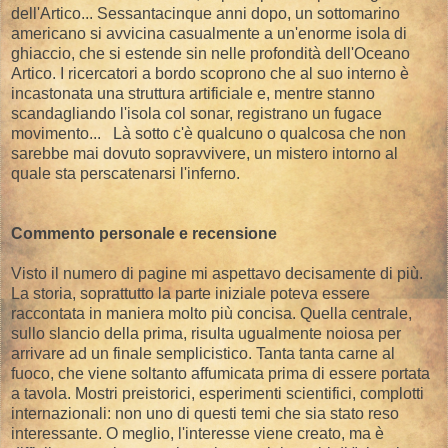
dell'Artico... Sessantacinque anni dopo, un sottomarino
americano si avvicina casualmente a un'enorme isola di
ghiaccio, che si estende sin nelle profondità dell'Oceano
Artico. I ricercatori a bordo scoprono che al suo interno è
incastonata una struttura artificiale e, mentre stanno
scandagliando l'isola col sonar, registrano un fugace
movimento... Là sotto c'è qualcuno o qualcosa che non
sarebbe mai dovuto sopravvivere, un mistero intorno al
quale sta perscatenarsi l'inferno.
Commento personale e recensione
Visto il numero di pagine mi aspettavo decisamente di più.
La storia, soprattutto la parte iniziale poteva essere
raccontata in maniera molto più concisa. Quella centrale,
sullo slancio della prima, risulta ugualmente noiosa per
arrivare ad un finale semplicistico. Tanta tanta carne al
fuoco, che viene soltanto affumicata prima di essere portata
a tavola. Mostri preistorici, esperimenti scientifici, complotti
internazionali: non uno di questi temi che sia stato reso
interessante. O meglio, l'interesse viene creato, ma è