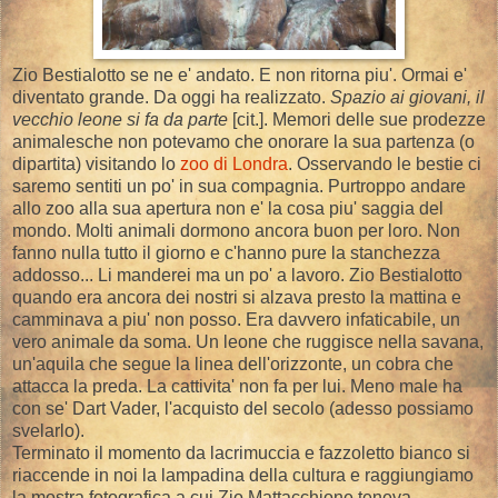
Zio Bestialotto se ne e' andato. E non ritorna piu'. Ormai e'
diventato grande. Da oggi ha realizzato.
Spazio ai giovani, il
vecchio leone si fa da parte
[cit.]. Memori delle sue prodezze
animalesche non potevamo che onorare la sua partenza (o
dipartita) visitando lo
zoo di Londra
. Osservando le bestie ci
saremo sentiti un po' in sua compagnia. Purtroppo andare
allo zoo alla sua apertura non e' la cosa piu' saggia del
mondo. Molti animali dormono ancora buon per loro. Non
fanno nulla tutto il giorno e c'hanno pure la stanchezza
addosso... Li manderei ma un po' a lavoro. Zio Bestialotto
quando era ancora dei nostri si alzava presto la mattina e
camminava a piu' non posso. Era davvero infaticabile, un
vero animale da soma. Un leone che ruggisce nella savana,
un'aquila che segue la linea dell'orizzonte, un cobra che
attacca la preda. La cattivita' non fa per lui. Meno male ha
con se' Dart Vader, l'acquisto del secolo (adesso possiamo
svelarlo).
Terminato il momento da lacrimuccia e fazzoletto bianco si
riaccende in noi la lampadina della cultura e raggiungiamo
la mostra fotografica a cui Zio Mattacchione teneva