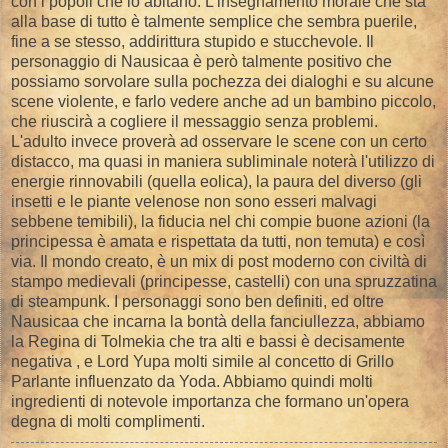
con i popoli che lo abitano. L'insegnamento morale che sta
alla base di tutto è talmente semplice che sembra puerile,
fine a se stesso, addirittura stupido e stucchevole. Il
personaggio di Nausicaa è però talmente positivo che
possiamo sorvolare sulla pochezza dei dialoghi e su alcune
scene violente, e farlo vedere anche ad un bambino piccolo,
che riuscirà a cogliere il messaggio senza problemi.
L'adulto invece proverà ad osservare le scene con un certo
distacco, ma quasi in maniera subliminale noterà l'utilizzo di
energie rinnovabili (quella eolica), la paura del diverso (gli
insetti e le piante velenose non sono esseri malvagi
sebbene temibili), la fiducia nel chi compie buone azioni (la
principessa è amata e rispettata da tutti, non temuta) e così
via. Il mondo creato, è un mix di post moderno con civiltà di
stampo medievali (principesse, castelli) con una spruzzatina
di steampunk. I personaggi sono ben definiti, ed oltre
Nausicaa che incarna la bontà della fanciullezza, abbiamo
la Regina di Tolmekia che tra alti e bassi è decisamente
negativa , e Lord Yupa molti simile al concetto di Grillo
Parlante influenzato da Yoda. Abbiamo quindi molti
ingredienti di notevole importanza che formano un'opera
degna di molti complimenti.