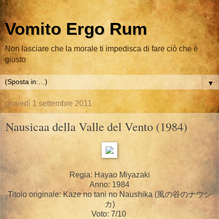
Vomito Ergo Rum
Non lasciare che la morale ti impedisca di fare ciò che è
giusto
▼
giovedì 1 settembre 2011
Nausicaa della Valle del Vento (1984)
Regia: Hayao Miyazaki
Anno: 1984
Titolo originale: Kaze no tani no Naushika (
風の谷のナウシ
カ)
Voto: 7/10