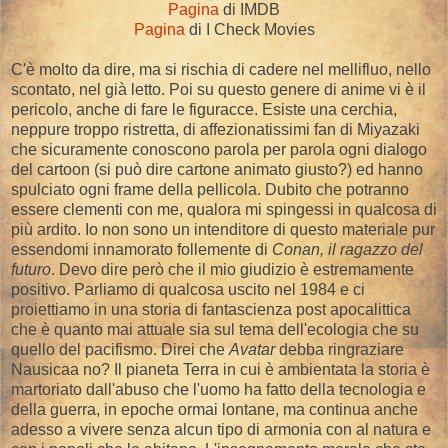
Pagina
di IMDB
Pagina
di I Check Movies
C'è molto da dire, ma si rischia di cadere nel mellifluo, nello
scontato, nel già letto. Poi su questo genere di anime vi è il
pericolo, anche di fare le figuracce. Esiste una cerchia,
neppure troppo ristretta, di affezionatissimi fan di Miyazaki
che sicuramente conoscono parola per parola ogni dialogo
del cartoon (si può dire cartone animato giusto?) ed hanno
spulciato ogni frame della pellicola. Dubito che potranno
essere clementi con me, qualora mi spingessi in qualcosa di
più ardito. Io non sono un intenditore di questo materiale pur
essendomi innamorato follemente di
Conan, il ragazzo del
futuro
. Devo dire però che il mio giudizio è estremamente
positivo. Parliamo di qualcosa uscito nel 1984 e ci
proiettiamo in una storia di fantascienza post apocalittica
che è quanto mai attuale sia sul tema dell'ecologia che su
quello del pacifismo. Direi che
Avatar
debba ringraziare
Nausicaa no? Il pianeta Terra in cui è ambientata la storia è
martoriato dall'abuso che l'uomo ha fatto della tecnologia e
della guerra, in epoche ormai lontane, ma continua anche
adesso a vivere senza alcun tipo di armonia con al natura e