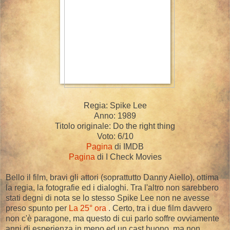
Regia: Spike Lee
Anno: 1989
Titolo originale: Do the right thing
Voto: 6/10
Pagina
di IMDB
Pagina
di I Check Movies
Bello il film, bravi gli attori (soprattutto Danny Aiello), ottima
la regia, la fotografie ed i dialoghi. Tra l'altro non sarebbero
stati degni di nota se lo stesso Spike Lee non ne avesse
preso spunto per
La 25° ora
. Certo, tra i due film davvero
non c'è paragone, ma questo di cui parlo soffre ovviamente
anni di esperienza in meno ed un cast buono, ma non