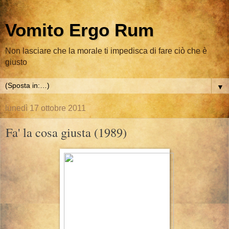
Vomito Ergo Rum
Non lasciare che la morale ti impedisca di fare ciò che è
giusto
▼
lunedì 17 ottobre 2011
Fa' la cosa giusta (1989)