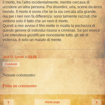
il morto, tra l'altro incidentalmente, mentre cercava di
uccidere un'altra persona. Poi disordini, urla, scene da terzo
mondo. Il morto è ovvio che se la sia cercata alla grande,
ma per i neri non fa differenza: sono talmente razzisti che
vedono solo il fatto che un nero è morto.
Quindi a mio avviso il film mette in risalto la pochezza di
questo genere di individui rissosi e criminali. Se poi invece
Lee intendeva giustificare nonostante tutto, gli atti di
violenza, è solo un malato di mente.
Jack O. Lyroid
at
09:58
Condividi
Nessun commento:
Posta un commento
‹
›
Home page