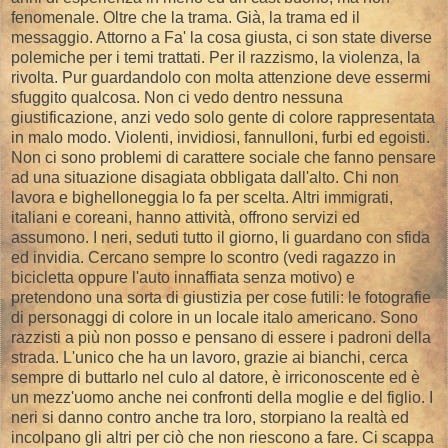
fenomenale. Oltre che la trama. Già, la trama ed il
messaggio. Attorno a Fa' la cosa giusta, ci son state diverse
polemiche per i temi trattati. Per il razzismo, la violenza, la
rivolta. Pur guardandolo con molta attenzione deve essermi
sfuggito qualcosa. Non ci vedo dentro nessuna
giustificazione, anzi vedo solo gente di colore rappresentata
in malo modo. Violenti, invidiosi, fannulloni, furbi ed egoisti.
Non ci sono problemi di carattere sociale che fanno pensare
ad una situazione disagiata obbligata dall'alto. Chi non
lavora e bighelloneggia lo fa per scelta. Altri immigrati,
italiani e coreani, hanno attività, offrono servizi ed
assumono. I neri, seduti tutto il giorno, li guardano con sfida
ed invidia. Cercano sempre lo scontro (vedi ragazzo in
bicicletta oppure l'auto innaffiata senza motivo) e
pretendono una sorta di giustizia per cose futili: le fotografie
di personaggi di colore in un locale italo americano. Sono
razzisti a più non posso e pensano di essere i padroni della
strada. L'unico che ha un lavoro, grazie ai bianchi, cerca
sempre di buttarlo nel culo al datore, è irriconoscente ed è
un mezz'uomo anche nei confronti della moglie e del figlio. I
neri si danno contro anche tra loro, storpiano la realtà ed
incolpano gli altri per ciò che non riescono a fare. Ci scappa