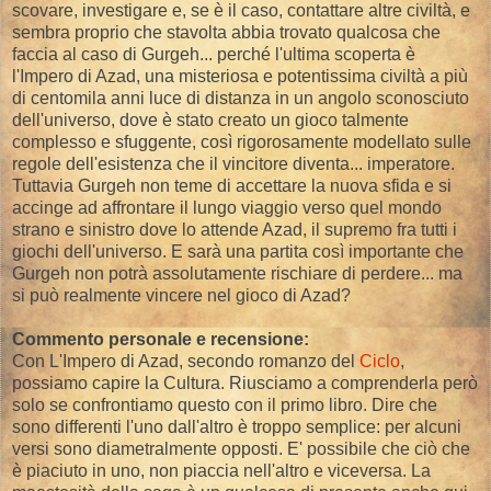
scovare, investigare e, se è il caso, contattare altre civiltà, e
sembra proprio che stavolta abbia trovato qualcosa che
faccia al caso di Gurgeh... perché l'ultima scoperta è
l'Impero di Azad, una misteriosa e potentissima civiltà a più
di centomila anni luce di distanza in un angolo sconosciuto
dell'universo, dove è stato creato un gioco talmente
complesso e sfuggente, così rigorosamente modellato sulle
regole dell'esistenza che il vincitore diventa... imperatore.
Tuttavia Gurgeh non teme di accettare la nuova sfida e si
accinge ad affrontare il lungo viaggio verso quel mondo
strano e sinistro dove lo attende Azad, il supremo fra tutti i
giochi dell'universo. E sarà una partita così importante che
Gurgeh non potrà assolutamente rischiare di perdere... ma
si può realmente vincere nel gioco di Azad?
Commento personale e recensione:
Con L'Impero di Azad, secondo romanzo del
Ciclo
,
possiamo capire la Cultura. Riusciamo a comprenderla però
solo se confrontiamo questo con il primo libro. Dire che
sono differenti l'uno dall'altro è troppo semplice: per alcuni
versi sono diametralmente opposti. E' possibile che ciò che
è piaciuto in uno, non piaccia nell'altro e viceversa. La