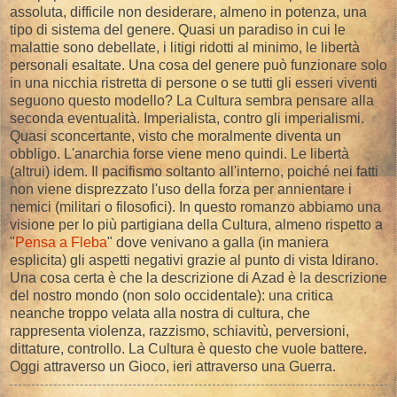
assoluta, difficile non desiderare, almeno in potenza, una
tipo di sistema del genere. Quasi un paradiso in cui le
malattie sono debellate, i litigi ridotti al minimo, le libertà
personali esaltate. Una cosa del genere può funzionare solo
in una nicchia ristretta di persone o se tutti gli esseri viventi
seguono questo modello? La Cultura sembra pensare alla
seconda eventualità. Imperialista, contro gli imperialismi.
Quasi sconcertante, visto che moralmente diventa un
obbligo. L'anarchia forse viene meno quindi. Le libertà
(altrui) idem. Il pacifismo soltanto all'interno, poiché nei fatti
non viene disprezzato l'uso della forza per annientare i
nemici (militari o filosofici). In questo romanzo abbiamo una
visione per lo più partigiana della Cultura, almeno rispetto a
"
Pensa a Fleba
" dove venivano a galla (in maniera
esplicita) gli aspetti negativi grazie al punto di vista Idirano.
Una cosa certa è che la descrizione di Azad è la descrizione
del nostro mondo (non solo occidentale): una critica
neanche troppo velata alla nostra di cultura, che
rappresenta violenza, razzismo, schiavitù, perversioni,
dittature, controllo. La Cultura è questo che vuole battere.
Oggi attraverso un Gioco, ieri attraverso una Guerra.