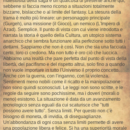
maestosità della saga è un qualcosa di presente anche qui,
sebbene si faccia meno ricorso a situazioni totalmente
bizzarre, bislacche o al limite del fantasy. La stesura della
trama è molto più lineare: un personaggio principale
(Gurgeh), una missione (il Gioco), un nemico (L'Impero di
Azad). Semplice. Il punto di vista con cui viene introdotta e
narrata la storia è quello della Cultura, un utopico sistema
anarchico che sembra funzionare alla perfezione sotto tutti i
dettami. Sappiamo che non è così. Non che sia una facciata
certo, loro ci credono. Ma non tutto è oro ciò che luccica.
Abbiamo una realtà che pare perfetta dal punto di vista della
libertà, del pacifismo e del rispetto altrui, solo fino a quando
non vuole importare in tutto l'Universo il proprio concetto.
Anche con la guerra, con l'inganno, con la violenza.
Sentimenti meno nobili come il ricatto e la manipolazione
non sono quindi sconosciuti. Le leggi non sono scritte, e le
regole da seguire sono pochissime, ma i doveri (morali o
meno) esistono. La situazione è data da un avanzamento
tecnologico senza eguali da cui scaturisce che "tutti
possono avere tutto". Senza limiti. Per questo non c'è
bisogno di moneta, di invidia, di diseguaglianze.
Un'abbondanza di ogni cosa senza limiti permette di avere
una popolazione libera e felice. Si ha una superiorità morale