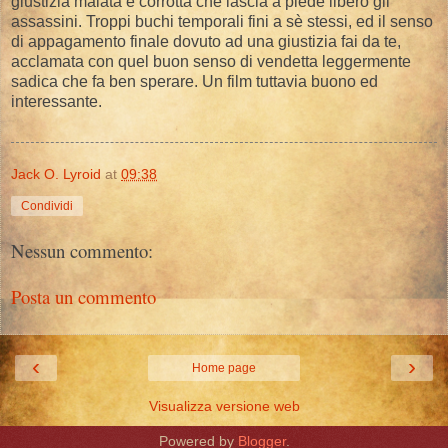
giustizia malata e corrotta che lascia a piede libero gli
assassini. Troppi buchi temporali fini a sè stessi, ed il senso
di appagamento finale dovuto ad una giustizia fai da te,
acclamata con quel buon senso di vendetta leggermente
sadica che fa ben sperare. Un film tuttavia buono ed
interessante.
Jack O. Lyroid
at
09:38
Condividi
Nessun commento:
Posta un commento
‹
›
Home page
Visualizza versione web
Powered by
Blogger
.