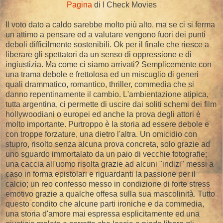
Pagina
di I Check Movies
Il voto dato a caldo sarebbe molto più alto, ma se ci si ferma
un attimo a pensare ed a valutare vengono fuori dei punti
deboli difficilmente sostenibili. Ok per il finale che riesce a
liberare gli spettatori da un senso di oppressione e di
ingiustizia. Ma come ci siamo arrivati? Semplicemente con
una trama debole e frettolosa ed un miscuglio di generi
quali drammatico, romantico, thriller, commedia che si
danno repentinamente il cambio. L'ambientazione atipica,
tutta argentina, ci permette di uscire dai soliti schemi dei film
hollywoodiani o europei ed anche la prova degli attori è
molto importante. Purtroppo è la storia ad essere debole e
con troppe forzature, una dietro l'altra. Un omicidio con
stupro, risolto senza alcuna prova concreta, solo grazie ad
uno sguardo immortalato da un paio di vecchie fotografie;
una caccia all'uomo risolta grazie ad alcuni "indizi" messi a
caso in forma epistolari e riguardanti la passione per il
calcio; un reo confesso messo in condizione di forte stress
emotivo grazie a qualche offesa sulla sua mascolinità. Tutto
questo condito che alcune parti ironiche e da commedia,
una storia d'amore mai espressa esplicitamente ed una