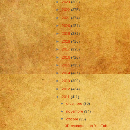
►
2023
(380)
►
2022
(375)
►
2021
(374)
►
2020
(451)
►
2019
(381)
►
2018
(416)
►
2017
(395)
►
2016
(426)
►
2015
(435)
►
2014
(437)
►
2013
(389)
►
2012
(424)
▼
2011
(411)
►
dicembre
(30)
►
novembre
(34)
▼
ottobre
(35)
3D ovunque con YouTube