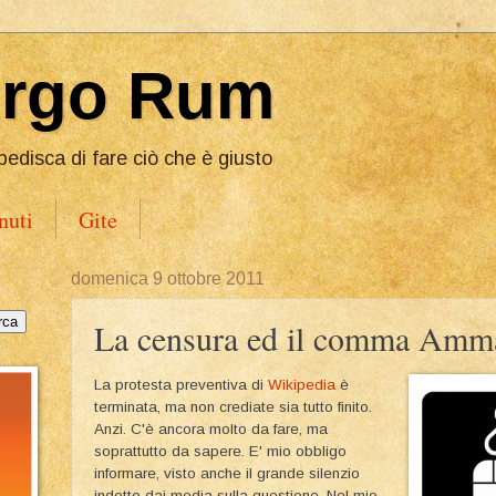
Ergo Rum
pedisca di fare ciò che è giusto
nuti
Gite
domenica 9 ottobre 2011
La censura ed il comma Amm
La protesta preventiva di
Wikipedia
è
terminata, ma non crediate sia tutto finito.
Anzi. C'è ancora molto da fare, ma
soprattutto da sapere. E' mio obbligo
informare, visto anche il grande silenzio
indotto dai media sulla questione. Nel mio