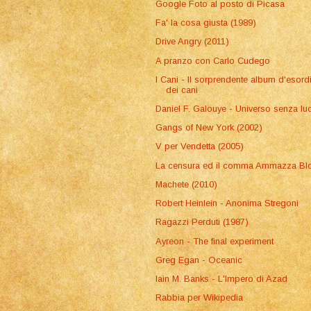
Google Foto al posto di Picasa
Fa' la cosa giusta (1989)
Drive Angry (2011)
A pranzo con Carlo Cudego
I Cani - Il sorprendente album d'esord
dei cani
Daniel F. Galouye - Universo senza lu
Gangs of New York (2002)
V per Vendetta (2005)
La censura ed il comma Ammazza Bl
Machete (2010)
Robert Heinlein - Anonima Stregoni
Ragazzi Perduti (1987)
Ayreon - The final experiment
Greg Egan - Oceanic
Iain M. Banks - L'Impero di Azad
Rabbia per Wikipedia