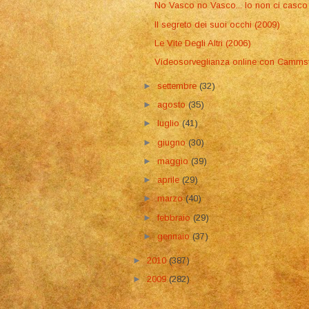
No Vasco no Vasco... Io non ci casco
Il segreto dei suoi occhi (2009)
Le Vite Degli Altri (2006)
Videosorveglianza online con Camms
►
settembre
(32)
►
agosto
(35)
►
luglio
(41)
►
giugno
(30)
►
maggio
(39)
►
aprile
(29)
►
marzo
(40)
►
febbraio
(29)
►
gennaio
(37)
►
2010
(387)
►
2009
(282)