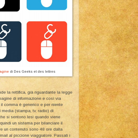
agine
di Des Geeks et des lettres
nde la rettifica, già riguardante la legge
e, pagine di informazione e così via
è il comma è generico e per niente
 media (stampa, tv, radio) di
che si sentono lesi quando viene
 quindi un sistema per bilanciare il
care un contenuto sono 48 ore dalla
mail al piccione viaggiatore. Passati i