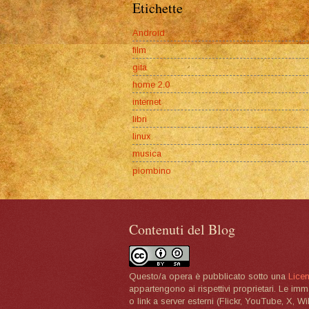
Etichette
Android
film
gita
home 2.0
internet
libri
linux
musica
piombino
Contenuti del Blog
Questo/a opera è pubblicato sotto una
Lice
appartengono ai rispettivi proprietari. Le im
o link a server esterni (Flickr, YouTube, X, W