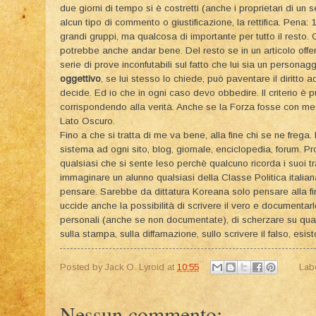
due giorni di tempo si è costretti (anche i proprietari di un
alcun tipo di commento o giustificazione, la rettifica. Pena: 
grandi gruppi, ma qualcosa di importante per tutto il resto.
potrebbe anche andar bene. Del resto se in un articolo off
serie di prove inconfutabili sul fatto che lui sia un personag
oggettivo
, se lui stesso lo chiede, può paventare il diritto ad
decide. Ed io che in ogni caso devo obbedire. Il criterio è
corrispondendo alla verità. Anche se la Forza fosse con me, 
Lato Oscuro.
Fino a che si tratta di me va bene, alla fine chi se ne freg
sistema ad ogni sito, blog, giornale, enciclopedia, forum. 
qualsiasi che si sente leso perchè qualcuno ricorda i suoi t
immaginare un alunno qualsiasi della Classe Politica italia
pensare. Sarebbe da dittatura Koreana solo pensare alla fine d
uccide anche la possibilità di scrivere il vero e documentarl
personali (anche se non documentate), di scherzare su qual
sulla stampa, sulla diffamazione, sullo scrivere il falso, esis
Posted by
Jack O. Lyroid
at
10:55
Lab
Nessun commento: