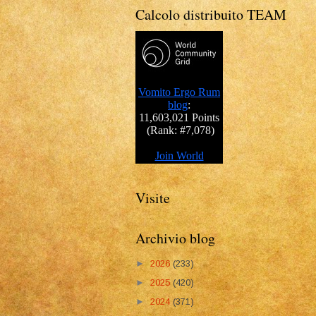
Calcolo distribuito TEAM
Visite
Archivio blog
►
2026
(233)
►
2025
(420)
►
2024
(371)