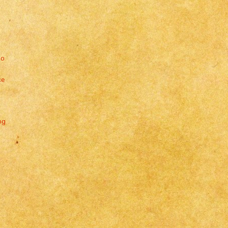
io
ce
og