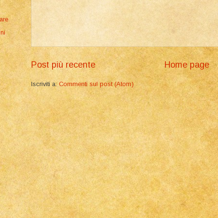
mare
ni
Post più recente
Home page
Iscriviti a:
Commenti sul post (Atom)