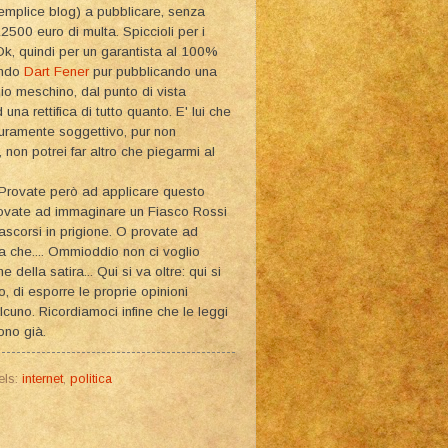
 semplice blog) a pubblicare, senza
12500 euro di multa. Spiccioli per i
 Ok, quindi per un garantista al 100%
endo
Dart Fener
pur pubblicando una
gio meschino, dal punto di vista
 una rettifica di tutto quanto. E' lui che
 puramente soggettivo, pur non
non potrei far altro che piegarmi al
a. Provate però ad applicare questo
Provate ad immaginare un Fiasco Rossi
rascorsi in prigione. O provate ad
na che.... Ommioddio non ci voglio
ella satira... Qui si va oltre: qui si
o, di esporre le proprie opinioni
cuno. Ricordiamoci infine che le leggi
tono già.
els:
internet
,
politica