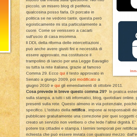
piccolo, un misero blog di periferia,
qualcosina posso farla. Di porcate in
politica se ne vedono tante, questa però
egoisticamente mi sta particolarmente a
cuore. Come se venissero a cacarti
sull'uscio di casa insomma.
Il DDL della riforma delle intercettazioni ,
può anche avere giusti fini e necessità di
essere approvato, ma costituisce il
trampolino di lancio per una Legge Bavaglio
su tutta la rete italiana, grazie al famoso
Imm
Comma 29. Ecco
qui
il testo approvato in
Senato a giungo 2009, poi
modificato
a
giugno 2010 e
qui
gli emendamenti di ottobre 2011.
Cosa prevede in breve questo comma 29?
In pratica este
sulla stampa, a tutti i siti informatici, blog, quotidiani onlin
presenti sulla rete. Questo almeno in via potenziale, poich
specifico. L'istituto della
rettifica
, impone ai responsabili dei
pubblicare gratuitamente una correzione per quei soggetti 
creato un servizio non veritiero o che lede l'altrui dignità. E'
potere tra cittadini e stampa. I termini temporali per rettifi
richiesta che può essere inviata con qualsiasi mezzo: dall'e