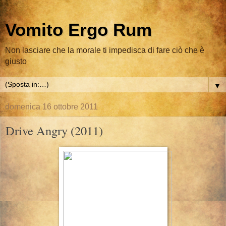
Vomito Ergo Rum
Non lasciare che la morale ti impedisca di fare ciò che è
giusto
▼
domenica 16 ottobre 2011
Drive Angry (2011)