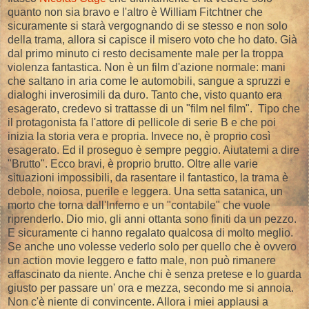
quanto non sia bravo e l'altro è William Fitchtner che
sicuramente si starà vergognando di se stesso e non solo
della trama, allora si capisce il misero voto che ho dato. Già
dal primo minuto ci resto decisamente male per la troppa
violenza fantastica. Non è un film d'azione normale: mani
che saltano in aria come le automobili, sangue a spruzzi e
dialoghi inverosimili da duro. Tanto che, visto quanto era
esagerato, credevo si trattasse di un "film nel film". Tipo che
il protagonista fa l'attore di pellicole di serie B e che poi
inizia la storia vera e propria. Invece no, è proprio così
esagerato. Ed il proseguo è sempre peggio. Aiutatemi a dire
"Brutto". Ecco bravi, è proprio brutto. Oltre alle varie
situazioni impossibili, da rasentare il fantastico, la trama è
debole, noiosa, puerile e leggera. Una setta satanica, un
morto che torna dall'Inferno e un "contabile" che vuole
riprenderlo. Dio mio, gli anni ottanta sono finiti da un pezzo.
E sicuramente ci hanno regalato qualcosa di molto meglio.
Se anche uno volesse vederlo solo per quello che è ovvero
un action movie leggero e fatto male, non può rimanere
affascinato da niente. Anche chi è senza pretese e lo guarda
giusto per passare un' ora e mezza, secondo me si annoia.
Non c'è niente di convincente. Allora i miei applausi a