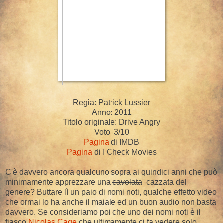
Regia: Patrick Lussier
Anno: 2011
Titolo originale: Drive Angry
Voto: 3/10
Pagina
di IMDB
Pagina
di I Check Movies
C'è davvero ancora qualcuno sopra ai quindici anni che può
minimamente apprezzare una
cavolata
cazzata del
genere? Buttare lì un paio di nomi noti, qualche effetto video
che ormai lo ha anche il maiale ed un buon audio non basta
davvero. Se consideriamo poi che uno dei nomi noti è il
fiasco
Nicolas Cage
che ultimamente ci fa vedere solo