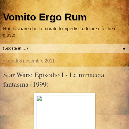
Vomito Ergo Rum
Non lasciare che la morale ti impedisca di fare ciò che è
giusto
▼
martedì 8 novembre 2011
Star Wars: Episodio I - La minaccia
fantasma (1999)