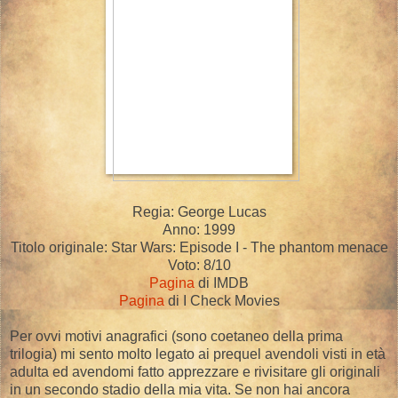
Regia: George Lucas
Anno: 1999
Titolo originale: Star Wars: Episode I - The phantom menace
Voto: 8/10
Pagina
di IMDB
Pagina
di I Check Movies
Per ovvi motivi anagrafici (sono coetaneo della prima
trilogia) mi sento molto legato ai prequel avendoli visti in età
adulta ed avendomi fatto apprezzare e rivisitare gli originali
in un secondo stadio della mia vita. Se non hai ancora