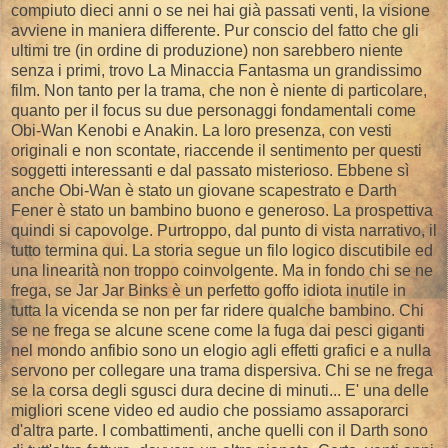
compiuto dieci anni o se nei hai già passati venti, la visione
avviene in maniera differente. Pur conscio del fatto che gli
ultimi tre (in ordine di produzione) non sarebbero niente
senza i primi, trovo La Minaccia Fantasma un grandissimo
film. Non tanto per la trama, che non è niente di particolare,
quanto per il focus su due personaggi fondamentali come
Obi-Wan Kenobi e Anakin. La loro presenza, con vesti
originali e non scontate, riaccende il sentimento per questi
soggetti interessanti e dal passato misterioso. Ebbene sì
anche Obi-Wan è stato un giovane scapestrato e Darth
Fener è stato un bambino buono e generoso. La prospettiva
quindi si capovolge. Purtroppo, dal punto di vista narrativo, il
tutto termina qui. La storia segue un filo logico discutibile ed
una linearità non troppo coinvolgente. Ma in fondo chi se ne
frega, se Jar Jar Binks è un perfetto goffo idiota inutile in
tutta la vicenda se non per far ridere qualche bambino. Chi
se ne frega se alcune scene come la fuga dai pesci giganti
nel mondo anfibio sono un elogio agli effetti grafici e a nulla
servono per collegare una trama dispersiva. Chi se ne frega
se la corsa degli sgusci dura decine di minuti... E' una delle
migliori scene video ed audio che possiamo assaporarci
d'altra parte. I combattimenti, anche quelli con il Darth sono