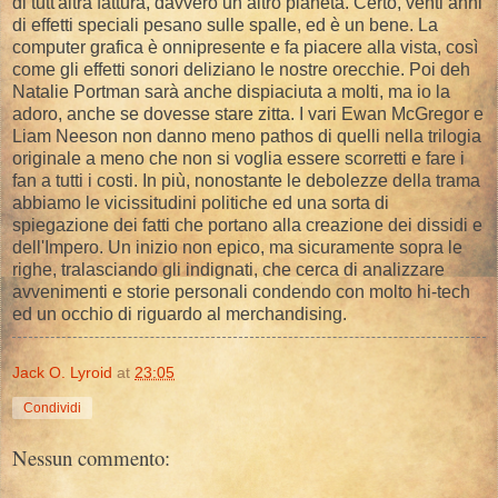
di tutt'altra fattura, davvero un altro pianeta. Certo, venti anni
di effetti speciali pesano sulle spalle, ed è un bene. La
computer grafica è onnipresente e fa piacere alla vista, così
come gli effetti sonori deliziano le nostre orecchie. Poi deh
Natalie Portman sarà anche dispiaciuta a molti, ma io la
adoro, anche se dovesse stare zitta. I vari Ewan McGregor e
Liam Neeson non danno meno pathos di quelli nella trilogia
originale a meno che non si voglia essere scorretti e fare i
fan a tutti i costi. In più, nonostante le debolezze della trama
abbiamo le vicissitudini politiche ed una sorta di
spiegazione dei fatti che portano alla creazione dei dissidi e
dell'Impero. Un inizio non epico, ma sicuramente sopra le
righe, tralasciando gli indignati, che cerca di analizzare
avvenimenti e storie personali condendo con molto hi-tech
ed un occhio di riguardo al merchandising.
Jack O. Lyroid
at
23:05
Condividi
Nessun commento: