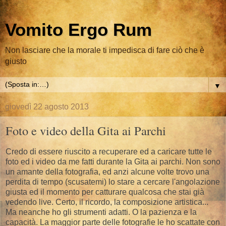
Vomito Ergo Rum
Non lasciare che la morale ti impedisca di fare ciò che è
giusto
▼
giovedì 22 agosto 2013
Foto e video della Gita ai Parchi
Credo di essere riuscito a recuperare ed a caricare tutte le
foto ed i video da me fatti durante la Gita ai parchi. Non sono
un amante della fotografia, ed anzi alcune volte trovo una
perdita di tempo (scusatemi) lo stare a cercare l'angolazione
giusta ed il momento per catturare qualcosa che stai già
vedendo live. Certo, il ricordo, la composizione artistica...
Ma neanche ho gli strumenti adatti. O la pazienza e la
capacità. La maggior parte delle fotografie le ho scattate con