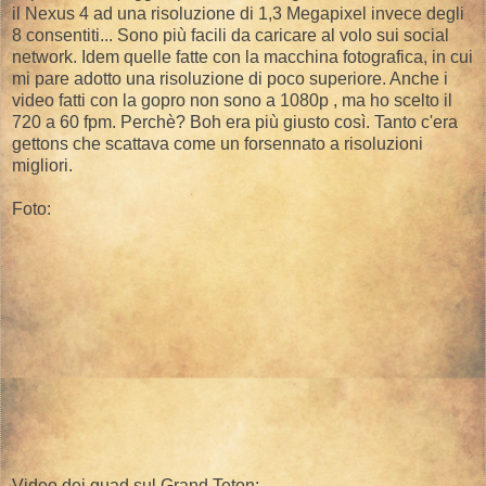
il Nexus 4 ad una risoluzione di 1,3 Megapixel invece degli
8 consentiti... Sono più facili da caricare al volo sui social
network. Idem quelle fatte con la macchina fotografica, in cui
mi pare adotto una risoluzione di poco superiore. Anche i
video fatti con la gopro non sono a 1080p , ma ho scelto il
720 a 60 fpm. Perchè? Boh era più giusto così. Tanto c'era
gettons che scattava come un forsennato a risoluzioni
migliori.
Foto:
Video dei quad sul Grand Teton: