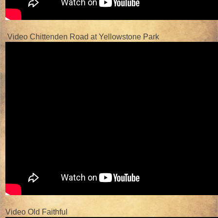
Video Chittenden Road at Yellowstone Park
Video Old Faithful