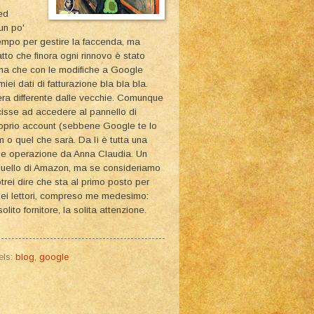
 ed
un po'
tempo per gestire la faccenda, ma
tto che finora ogni rinnovo è stato
ma che con le modifiche a Google
i dati di fatturazione bla bla bla.
era differente dalle vecchie. Comunque
cisse ad accedere al pannello di
 proprio account (sebbene Google te lo
o quel che sarà. Da lì è tutta una
le operazione da Anna Claudia. Un
 quello di Amazon, ma se consideriamo
trei dire che sta al primo posto per
 miei lettori, compreso me medesimo:
olito fornitore, la solita attenzione.
els:
blog
,
google