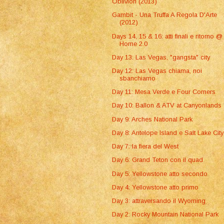
Oblivion (2013)
Gambit - Una Truffa A Regola D'Arte
(2012)
Days 14, 15 & 16: atti finali e ritorno @
Home 2.0
Day 13: Las Vegas, "gangsta" city
Day 12: Las Vegas chiama, noi
sbanchiamo
Day 11: Mesa Verde e Four Corners
Day 10: Ballon & ATV at Canyonlands
Day 9: Arches National Park
Day 8: Antelope Island e Salt Lake City
Day 7: la fiera del West
Day 6: Grand Teton con il quad
Day 5: Yellowstone atto secondo
Day 4: Yellowstone atto primo
Day 3: attraversando il Wyoming
Day 2: Rocky Mountain National Park