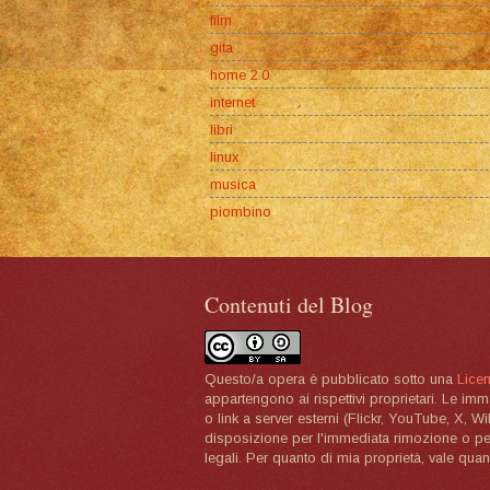
film
gita
home 2.0
internet
libri
linux
musica
piombino
Contenuti del Blog
Questo/a opera è pubblicato sotto una
Lice
appartengono ai rispettivi proprietari. Le im
o link a server esterni (Flickr, YouTube, X, W
disposizione per l'immediata rimozione o per 
legali. Per quanto di mia proprietà, vale quan