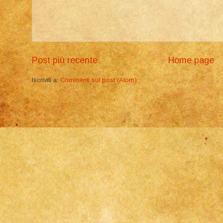
Post più recente
Home page
Iscriviti a:
Commenti sul post (Atom)