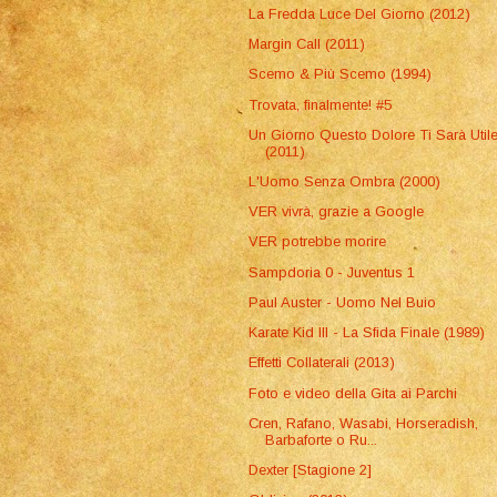
La Fredda Luce Del Giorno (2012)
Margin Call (2011)
Scemo & Più Scemo (1994)
Trovata, finalmente! #5
Un Giorno Questo Dolore Ti Sarà Util
(2011)
L'Uomo Senza Ombra (2000)
VER vivrà, grazie a Google
VER potrebbe morire
Sampdoria 0 - Juventus 1
Paul Auster - Uomo Nel Buio
Karate Kid III - La Sfida Finale (1989)
Effetti Collaterali (2013)
Foto e video della Gita ai Parchi
Cren, Rafano, Wasabi, Horseradish,
Barbaforte o Ru...
Dexter [Stagione 2]