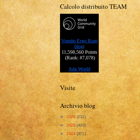
Calcolo distribuito TEAM
Visite
Archivio blog
►
2026
(233)
►
2025
(420)
►
2024
(371)