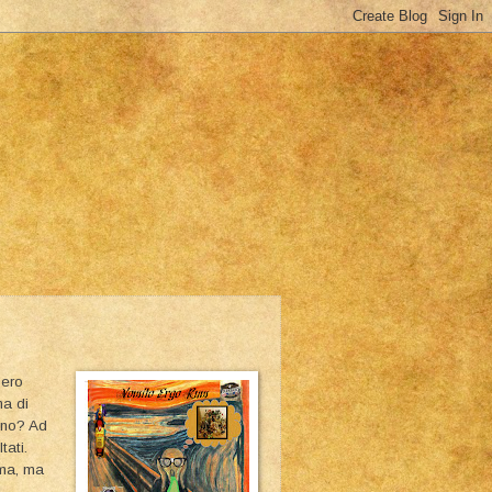
 ero
ma di
 no? Ad
tati.
ama, ma