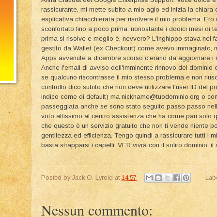
rassicurante, mi mette subito a mio agio ed inizia la chiara
esplicativa chiacchierata per risolvere il mio problema. Ero 
sconfortato fino a poco prima, nonostante i dodici mesi di 
prima si risolve e meglio è, nevvero? L'inghippo stava nel fa
gestito da Wallet (ex Checkout) come avevo immaginato, 
Apps avvenute a dicembre scorso c'erano da aggiornare i mie
Anche l'email di avviso dell'imminente rinnovo del dominio 
se qualcuno riscontrasse il mio stesso problema e non rius
controllo dico subito che non deve utilizzare l'user ID del
indico come di default) ma nickname@tuodominio.org o com 
passeggiata anche se sono stato seguito passo passo nel
voto altissimo al centro assistenza che ha come pari solo
che questo è un servizio gratuito che non ti vende niente po
gentilezza ed efficienza. Tengo quindi a rassicurare tutti i
basta strapparsi i capelli, VER vivrà con il solito dominio, il s
Posted by
Jack O. Lyroid
at
14:57
Lab
Nessun commento: