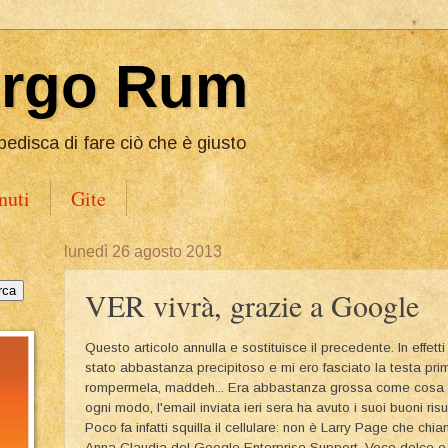
Ergo Rum
pedisca di fare ciò che è giusto
nuti
Gite
lunedì 26 agosto 2013
VER vivrà, grazie a Google
Questo articolo annulla e sostituisce il precedente. In effetti
stato abbastanza precipitoso e mi ero fasciato la testa pri
rompermela, maddeh... Era abbastanza grossa come cosa
ogni modo, l'email inviata ieri sera ha avuto i suoi buoni risul
Poco fa infatti squilla il cellulare: non è Larry Page che chi
Anna Claudia del Google Enterprise Support. Voce dolce e