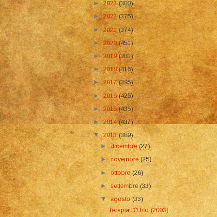
►
2023
(380)
►
2022
(375)
►
2021
(374)
►
2020
(451)
►
2019
(381)
►
2018
(416)
►
2017
(395)
►
2016
(426)
►
2015
(435)
►
2014
(437)
▼
2013
(389)
►
dicembre
(27)
►
novembre
(25)
►
ottobre
(26)
►
settembre
(33)
▼
agosto
(33)
Terapia D'Urto (2003)