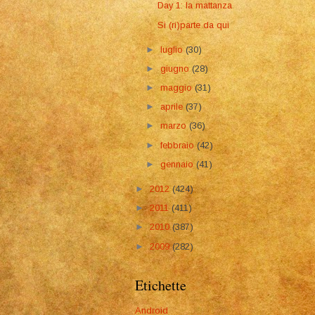
Day 1: la mattanza
Si (ri)parte da qui
►
luglio
(30)
►
giugno
(28)
►
maggio
(31)
►
aprile
(37)
►
marzo
(36)
►
febbraio
(42)
►
gennaio
(41)
►
2012
(424)
►
2011
(411)
►
2010
(387)
►
2009
(282)
Etichette
Android