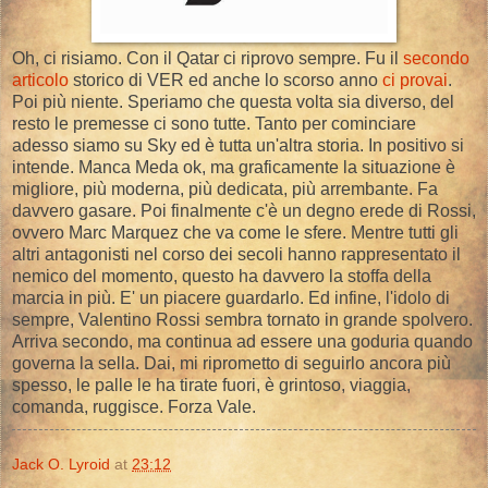
Oh, ci risiamo. Con il Qatar ci riprovo sempre. Fu il
secondo
articolo
storico di VER ed anche lo scorso anno
ci provai
.
Poi più niente. Speriamo che questa volta sia diverso, del
resto le premesse ci sono tutte. Tanto per cominciare
adesso siamo su Sky ed è tutta un'altra storia. In positivo si
intende. Manca Meda ok, ma graficamente la situazione è
migliore, più moderna, più dedicata, più arrembante. Fa
davvero gasare. Poi finalmente c'è un degno erede di Rossi,
ovvero Marc Marquez che va come le sfere. Mentre tutti gli
altri antagonisti nel corso dei secoli hanno rappresentato il
nemico del momento, questo ha davvero la stoffa della
marcia in più. E' un piacere guardarlo. Ed infine, l'idolo di
sempre, Valentino Rossi sembra tornato in grande spolvero.
Arriva secondo, ma continua ad essere una goduria quando
governa la sella. Dai, mi riprometto di seguirlo ancora più
spesso, le palle le ha tirate fuori, è grintoso, viaggia,
comanda, ruggisce. Forza Vale.
Jack O. Lyroid
at
23:12