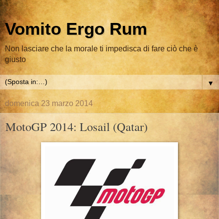
Vomito Ergo Rum
Non lasciare che la morale ti impedisca di fare ciò che è
giusto
▼
domenica 23 marzo 2014
MotoGP 2014: Losail (Qatar)