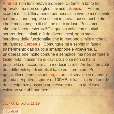
Airdroid
non funzionava a dovere. Di tanto in tanto ho
riprovato, ma non con gli ottimi risultati
iniziali
. Poi mi
scordai di lui. Ultimamente per necessità invece mi è servito
o dopo alcune lunghe sessioni in prova, posso anche dire
che è molto meglio di ciò che mi ricordavo. Possiamo
sfruttare la rete esterna 3G e questa volta con risultati
sorprendenti. Infatti, già da diversi mesi, sono state
introdotte delle funzionalità che lo rendono simile anche al
più famoso
Cerberus
. Comunque mi è servito in fase di
trasferimento dati da pc a smartphone e viceversa. E'
un'operazione molto comune e semplice, ma non sempre è
facile farla in assenza di cavi USB o se non si ha la
possibilità di accedere alla medesima rete. Airdroid prevede
due differenti tipi di utenti: il base ed il premium. Per
quest'ultimo è necessario
registrarci
al servizio in maniera
gratuita per poter disporre di 100MB di traffico, che dipende
dalle esigenze possono non essere molti. In quel caso
esistono vari abbonamenti.
Jack O. Lyroid
at
11:19
Condividi