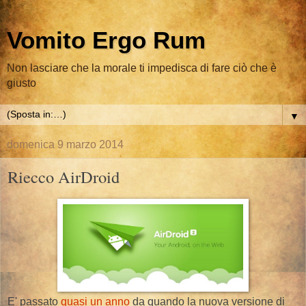
Vomito Ergo Rum
Non lasciare che la morale ti impedisca di fare ciò che è
giusto
▼
domenica 9 marzo 2014
Riecco AirDroid
E' passato
quasi un anno
da quando la nuova versione di